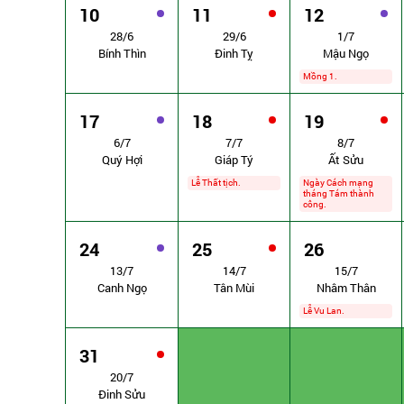
10
11
12
28/6
29/6
1/7
Bính Thìn
Đinh Tỵ
Mậu Ngọ
Mồng 1.
17
18
19
6/7
7/7
8/7
Quý Hợi
Giáp Tý
Ất Sửu
Lễ Thất tịch.
Ngày Cách mạng
tháng Tám thành
công.
24
25
26
13/7
14/7
15/7
Canh Ngọ
Tân Mùi
Nhâm Thân
Lễ Vu Lan.
31
20/7
Đinh Sửu