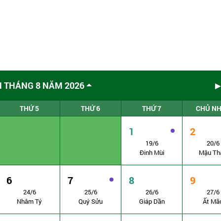
M THÁNG 8 NĂM 2026
THỨ 5
THỨ 6
THỨ 7
CHỦ N
1
2
19/6
20/6
Đinh Mùi
Mậu Th
6
7
8
9
24/6
25/6
26/6
27/6
Nhâm Tý
Quý Sửu
Giáp Dần
Ất Mã