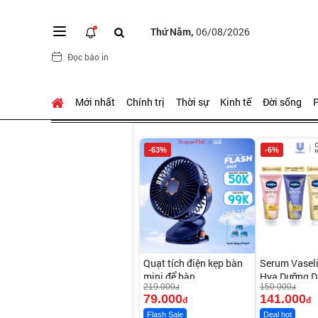
Thứ Năm,
06/08/2026
Đọc báo in
Mới nhất
Chính trị
Thời sự
Kinh tế
Đời sống
P
-63%
-6%
Quạt tích điện kẹp bàn
Serum Vaseli
mini để bàn
Hya Dưỡng D
219.000
150.000
đ
Sau 7 Ngày
đ
79.000
141.000
đ
đ
Flash Sale
Deal hot