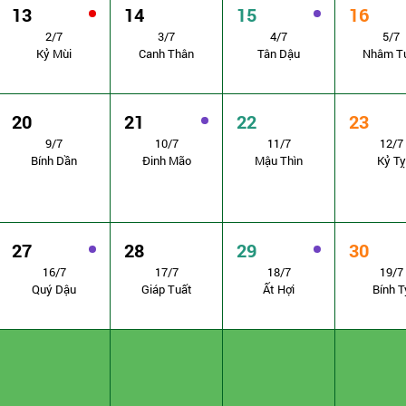
13
14
15
16
2/7
3/7
4/7
5/7
Kỷ Mùi
Canh Thân
Tân Dậu
Nhâm T
20
21
22
23
9/7
10/7
11/7
12/7
Bính Dần
Đinh Mão
Mậu Thìn
Kỷ Tỵ
27
28
29
30
16/7
17/7
18/7
19/7
Quý Dậu
Giáp Tuất
Ất Hợi
Bính T