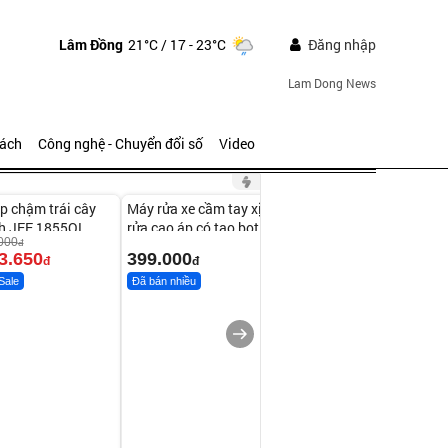
Lâm Đồng
21°C
/ 17 - 23°C
Đăng nhập
Lam Dong News
sách
Công nghệ - Chuyển đổi số
Video
ute
Unmute
p chậm trái cây
Máy rửa xe cầm tay xịt
h JEE 1855OL
rửa cao áp có tạo bọt
000
đ
tuyết
3.650
399.000
đ
đ
Sale
Đã bán nhiều
Bạt phủ xe ô tô cao cấp,
tráng nhôm 03 lớp
392.000
đ
325.000
đ
Đã bán nhiều