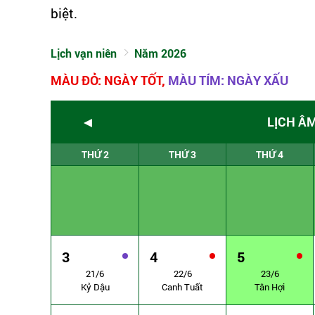
biệt.
Lịch vạn niên
Năm 2026
MÀU ĐỎ: NGÀY TỐT,
MÀU TÍM: NGÀY XẤU
◄
LỊCH Â
THỨ 2
THỨ 3
THỨ 4
3
4
5
21/6
22/6
23/6
Kỷ Dậu
Canh Tuất
Tân Hợi