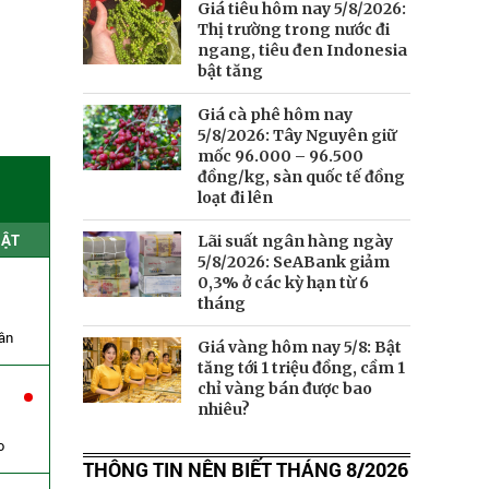
Giá tiêu hôm nay 5/8/2026:
Thị trường trong nước đi
ngang, tiêu đen Indonesia
bật tăng
Giá cà phê hôm nay
5/8/2026: Tây Nguyên giữ
mốc 96.000 – 96.500
đồng/kg, sàn quốc tế đồng
►
loạt đi lên
HẬT
Lãi suất ngân hàng ngày
5/8/2026: SeABank giảm
0,3% ở các kỳ hạn từ 6
tháng
ân
Giá vàng hôm nay 5/8: Bật
tăng tới 1 triệu đồng, cầm 1
chỉ vàng bán được bao
nhiêu?
o
THÔNG TIN NÊN BIẾT THÁNG 8/2026