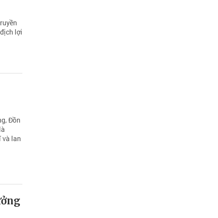
truyền
địch lợi
ng, Đồn
là
 và lan
ưởng