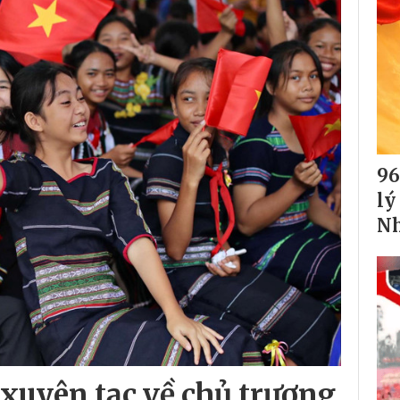
96
lý
Nh
 xuyên tạc về chủ trương