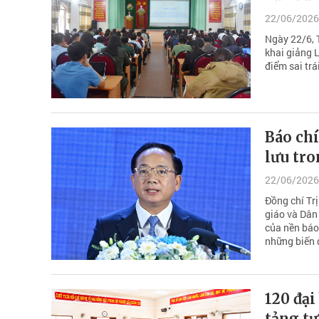
22/06/2026
Ngày 22/6, 
khai giảng 
điểm sai trá
Báo ch
lưu tr
22/06/2026
Đồng chí Tr
giáo và Dân
của nền báo
những biến đ
120 đại
tảng t