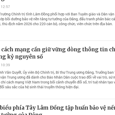
 12:57
Trường Chính trị tỉnh Lâm Đồng phối hợp với Ban Tuyên giáo và Dân vận
Lớp bồi dưỡng bảo vệ nền tảng tư tưởng của Đảng, đấu tranh phản bác c
i, thù địch năm 2026 cho 220 cán bộ, công chức, viên chức trên địa bàn.
í cách mạng cần giữ vững dòng thông tin c
ong kỷ nguyên số
 10:39
ịnh Văn Quyết, Ủy viên Bộ Chính trị, Bí thư Trung ương Đảng, Trưởng ban
 vận Trung ương đã dành cho Báo Nhân Dân cuộc trao đổi về vai trò, sứ 
 chí cách mạng Việt Nam trong bối cảnh chuyển đổi số, trí tuệ nhân tạo 
ổi sâu sắc của hệ sinh thái truyền thông hiện đại.
 biểu phía Tây Lâm Đồng tập huấn bảo vệ nề
ư tưởng của Đảng