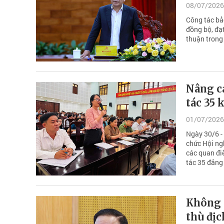
08/07/2026
Công tác bả
đồng bộ, đạt
thuận trong 
Nâng c
tác 35
01/07/2026
Ngày 30/6 - 
chức Hội ng
các quan đi
tác 35 đảng
Không t
thù địc