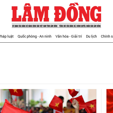
háp luật
Quốc phòng - An ninh
Văn hóa - Giải trí
Du lịch
Chính 