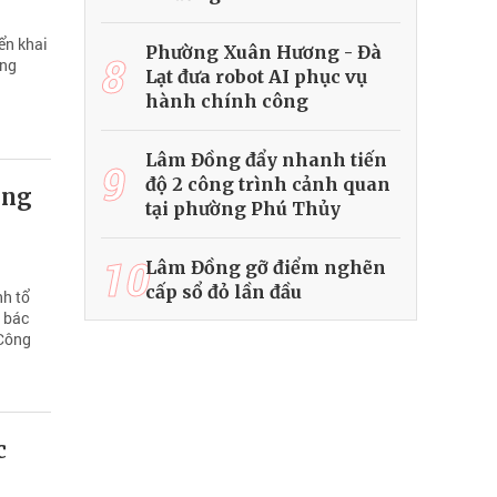
ển khai
Phường Xuân Hương - Đà
8
ồng
Lạt đưa robot AI phục vụ
hành chính công
Lâm Đồng đẩy nhanh tiến
9
độ 2 công trình cảnh quan
ông
tại phường Phú Thủy
10
Lâm Đồng gỡ điểm nghẽn
cấp sổ đỏ lần đầu
nh tổ
n bác
 Công
c