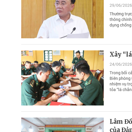
29/06/2026
Thường trực 
thông chính 
dụng chống
Xây “lá
24/06/2026
Trong bối c
Biên phòng 
nhiệm vụ trọ
tỏa “lá chắn
Lâm Đồ
của Đả