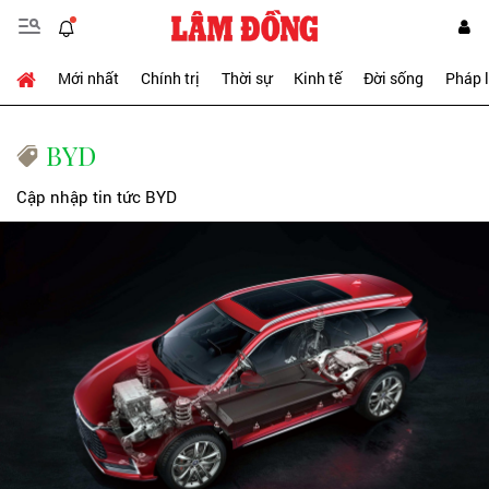
Mới nhất
Chính trị
Thời sự
Kinh tế
Đời sống
Pháp 
BYD
Cập nhập tin tức BYD