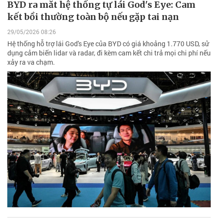
BYD ra mắt hệ thống tự lái God's Eye: Cam
kết bồi thường toàn bộ nếu gặp tai nạn
29/05/2026 08:26
Hệ thống hỗ trợ lái God's Eye của BYD có giá khoảng 1.770 USD, sử
dụng cảm biến lidar và radar, đi kèm cam kết chi trả mọi chi phí nếu
xảy ra va chạm.