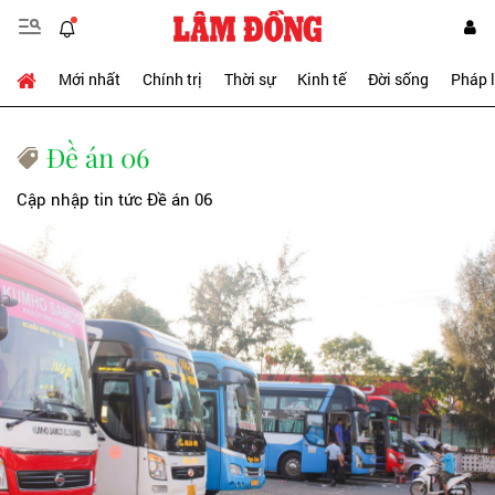
Mới nhất
Chính trị
Thời sự
Kinh tế
Đời sống
Pháp 
Đề án 06
Cập nhập tin tức Đề án 06