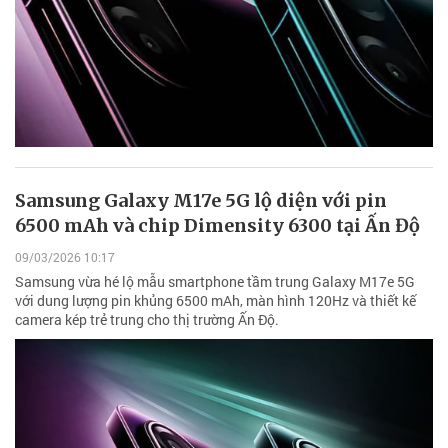
Samsung Galaxy M17e 5G lộ diện với pin
6500 mAh và chip Dimensity 6300 tại Ấn Độ
09/03/2026 10:17
Samsung vừa hé lộ mẫu smartphone tầm trung Galaxy M17e 5G
với dung lượng pin khủng 6500 mAh, màn hình 120Hz và thiết kế
camera kép trẻ trung cho thị trường Ấn Độ.