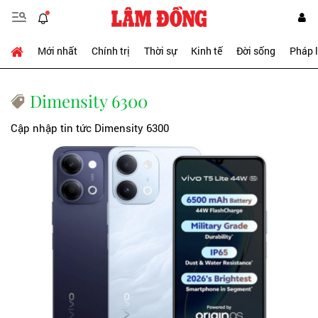
Mới nhất
Chính trị
Thời sự
Kinh tế
Đời sống
Pháp 
Dimensity 6300
Cập nhập tin tức Dimensity 6300