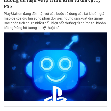
hướng dư luận về lộ trình khai tử đĩa vật lý
PS5
PlayStation đang đối mặt với cáo buộc sử dụng các tài khoản giả
mạo để xoa dịu làn sóng phản đối việc ngừng sản xuất đĩa game.
Các phân tích chỉ ra nhiều dấu hiệu bất thường từ những tài khoản
bất ngờ ủng hộ tương lai kỹ thuật số.