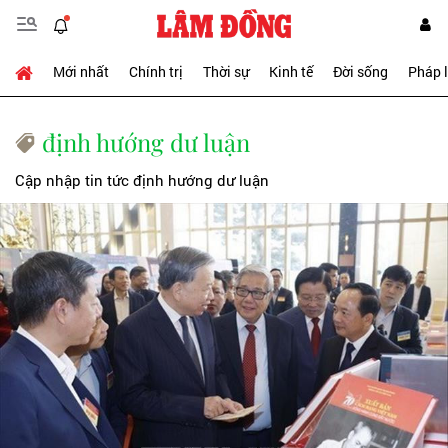
Mới nhất
Chính trị
Thời sự
Kinh tế
Đời sống
Pháp 
định hướng dư luận
Cập nhập tin tức định hướng dư luận