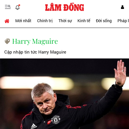
Mới nhất
Chính trị
Thời sự
Kinh tế
Đời sống
Pháp 
Harry Maguire
Cập nhập tin tức Harry Maguire