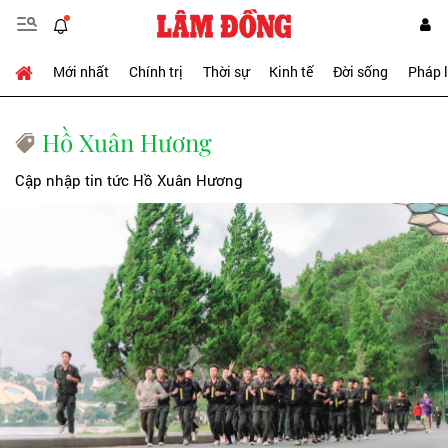
Mới nhất
Chính trị
Thời sự
Kinh tế
Đời sống
Pháp 
Hồ Xuân Hương
Cập nhập tin tức Hồ Xuân Hương