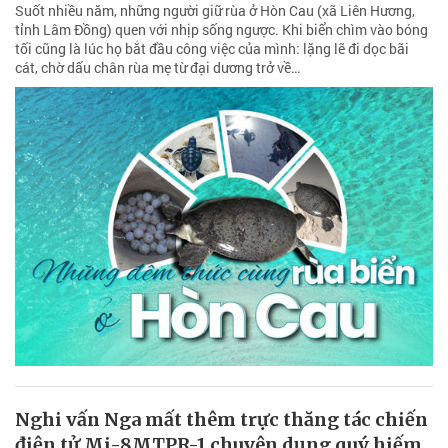
Suốt nhiều năm, những người giữ rùa ở Hòn Cau (xã Liên Hương,
tỉnh Lâm Đồng) quen với nhịp sống ngược. Khi biển chìm vào bóng
tối cũng là lúc họ bắt đầu công việc của mình: lặng lẽ đi dọc bãi
cát, chờ dấu chân rùa mẹ từ đại dương trở về…
Nghi vấn Nga mất thêm trực thăng tác chiến
điện tử Mi-8MTPR-1 chuyên dụng quý hiếm