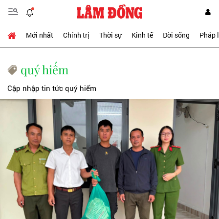
Mới nhất
Chính trị
Thời sự
Kinh tế
Đời sống
Pháp 
quý hiếm
Cập nhập tin tức quý hiếm