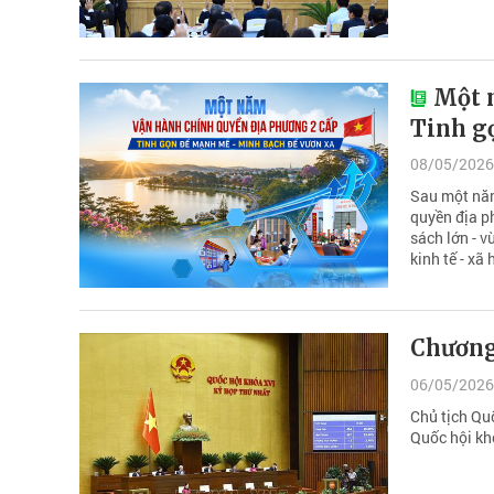
Một 
Tinh g
08/05/2026
Sau một năm
quyền địa p
sách lớn - v
kinh tế - xã
Chương
06/05/2026
Chủ tịch Qu
Quốc hội kh