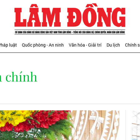
háp luật
Quốc phòng - An ninh
Văn hóa - Giải trí
Du lịch
Chính 
h chính