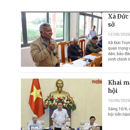
Xã Ðức 
sở
12/06/2026
Xã Đức Trọng
quan trọng 
dân, bảo đảm
ninh chính t
Khai m
hội
10/06/2026
Sáng 10/6, 
hội tiến hàn