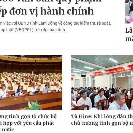
ếp đơn vị hành chính
 việc với UBND tỉnh Lâm Đồng về công tác kiểm tra, rà soát,
p luật (VBQPPL) trên địa bàn tỉnh.
Lâ
mắ
ơng tinh gọn tổ chức bộ
Tà Hine: Khi lòng dân t
 hợp với yêu cầu phát
chủ trương tinh gọn bộ 
t nước