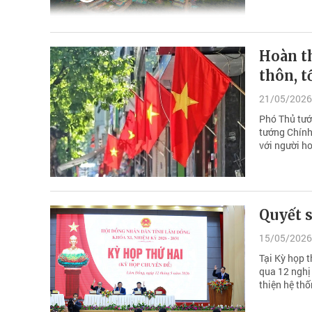
Hoàn th
thôn, t
21/05/2026
Phó Thủ tướ
tướng Chính 
với người ho
Quyết s
15/05/2026
Tại Kỳ họp t
qua 12 nghị 
thiện hệ thố