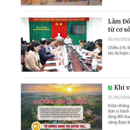
Lâm Đồn
từ cơ s
02/06/2026
Chiều 2/6, 
tác dư luận
Khi v
21/05/2026
Giữa những l
đơn vị hành 
tầng đổi tha
càng được b