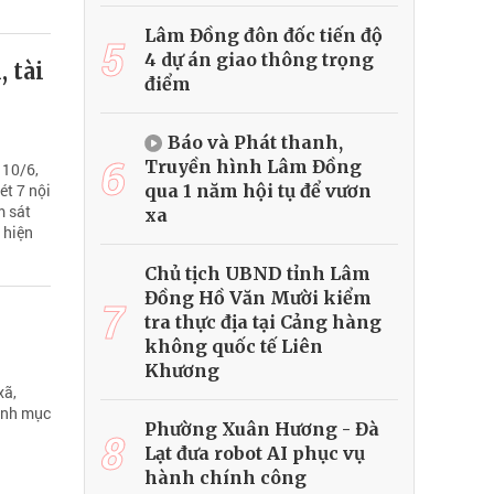
Lâm Đồng đôn đốc tiến độ
5
4 dự án giao thông trọng
, tài
điểm
Báo và Phát thanh,
6
Truyền hình Lâm Đồng
 10/6,
qua 1 năm hội tụ để vươn
t 7 nội
m sát
xa
 hiện
Chủ tịch UBND tỉnh Lâm
Đồng Hồ Văn Mười kiểm
7
tra thực địa tại Cảng hàng
không quốc tế Liên
Khương
xã,
hành mục
Phường Xuân Hương - Đà
8
Lạt đưa robot AI phục vụ
hành chính công