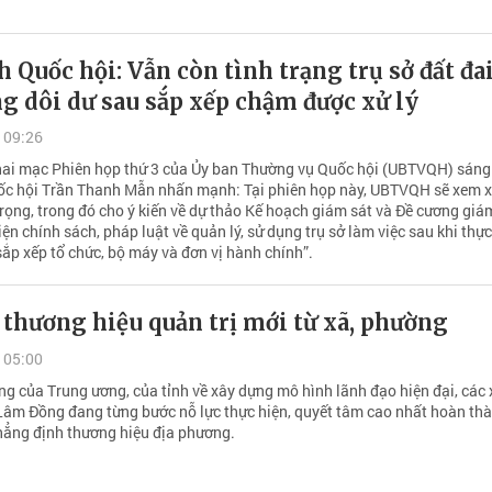
h Quốc hội: Vẫn còn tình trạng trụ sở đất đai
g dôi dư sau sắp xếp chậm được xử lý
 09:26
hai mạc Phiên họp thứ 3 của Ủy ban Thường vụ Quốc hội (UBTVQH) sáng
ốc hội Trần Thanh Mẫn nhấn mạnh: Tại phiên họp này, UBTVQH sẽ xem xé
rọng, trong đó cho ý kiến về dự thảo Kế hoạch giám sát và Đề cương giá
iện chính sách, pháp luật về quản lý, sử dụng trụ sở làm việc sau khi thực
ắp xếp tổ chức, bộ máy và đơn vị hành chính”.
 thương hiệu quản trị mới từ xã, phường
 05:00
́ng của Trung ương, của tỉnh về xây dựng mô hình lãnh đạo hiện đại, các 
âm Đồng đang từng bước nỗ lực thực hiện, quyết tâm cao nhất hoàn t
, khẳng định thương hiệu địa phương.