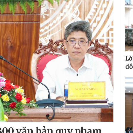
Lờ
dô
800 văn bản quy phạm