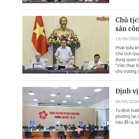
Chủ tịc
sản côn
10/06/2026
Phát biểu k
Chủ tịch Qu
dung quan t
“Việc thực h
chủ trương s
Định vị
06/06/2026
Từ định hươ
phường tại L
tiêu đề ra