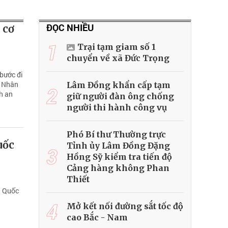
ĐỌC NHIỀU
 cơ
1
Trại tạm giam số 1
chuyển về xã Đức Trọng
 bước đi
p Nhân
Lâm Đồng khẩn cấp tạm
2
nh an
giữ người đàn ông chống
người thi hành công vụ
Phó Bí thư Thường trực
uốc
Tỉnh ủy Lâm Đồng Đặng
3
Hồng Sỹ kiểm tra tiến độ
Cảng hàng không Phan
Thiết
ụ Quốc
4
Mở kết nối đường sắt tốc độ
cao Bắc - Nam