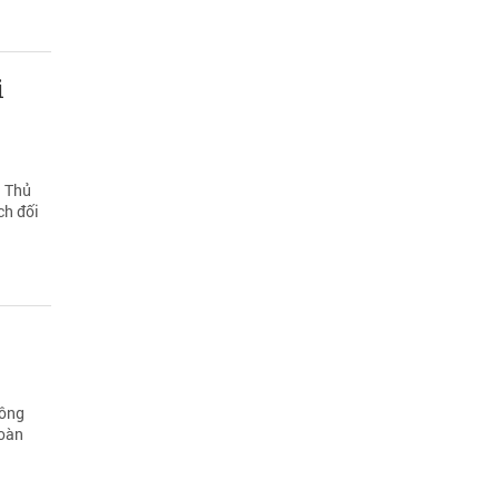
i
a Thủ
ch đối
hông
hoàn