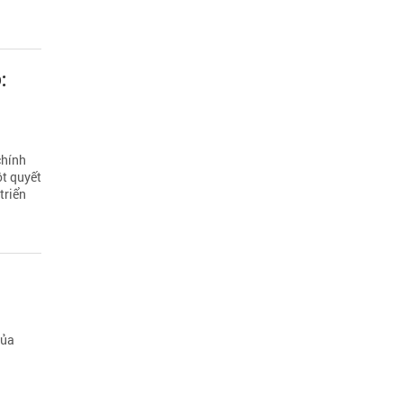
:
chính
t quyết
triển
của