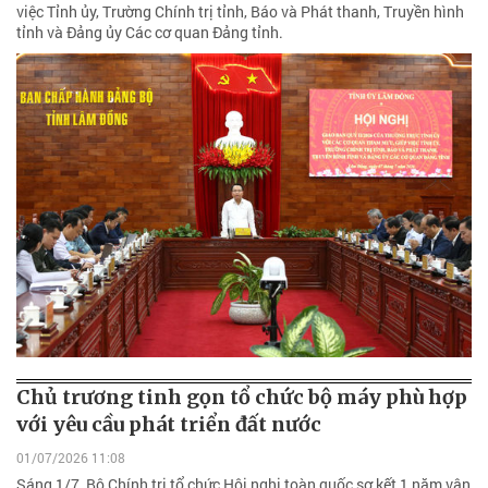
việc Tỉnh ủy, Trường Chính trị tỉnh, Báo và Phát thanh, Truyền hình
tỉnh và Đảng ủy Các cơ quan Đảng tỉnh.
Chủ trương tinh gọn tổ chức bộ máy phù hợp
với yêu cầu phát triển đất nước
01/07/2026 11:08
Sáng 1/7, Bộ Chính trị tổ chức Hội nghị toàn quốc sơ kết 1 năm vận