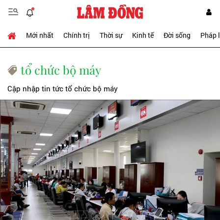
Mới nhất
Chính trị
Thời sự
Kinh tế
Đời sống
Pháp 
tổ chức bộ máy
Cập nhập tin tức tổ chức bộ máy