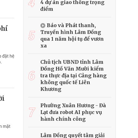
4
4 dự án giao thông trọng
điểm
Báo và Phát thanh,
phí
5
Truyền hình Lâm Đồng
qua 1 năm hội tụ để vươn
xa
p đặt hệ
Chủ tịch UBND tỉnh Lâm
.
Đồng Hồ Văn Mười kiểm
6
tra thực địa tại Cảng hàng
không quốc tế Liên
Khương
ời
Phường Xuân Hương - Đà
7
Lạt đưa robot AI phục vụ
hành chính công
in mặt
Lâm Đồng quyết tâm giải