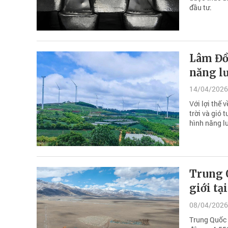
đầu tư.
Lâm Đồn
năng l
14/04/2026
Với lợi thế 
trời và gió 
hình năng lư
Trung Q
giới tạ
08/04/2026
Trung Quốc 