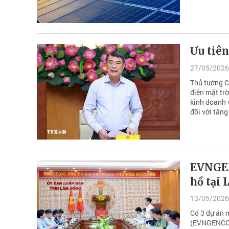
Ưu tiên
27/05/2026
Thủ tướng Ch
điện mặt tr
kinh doanh 
đối với tăng
EVNGENC
hồ tại
13/05/2026
Có 3 dự án m
(EVNGENCO1)