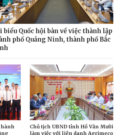
i biểu Quốc hội bàn về việc thành lập
ành phố Quảng Ninh, thành phố Bắc
inh
n hành
Chủ tịch UBND tỉnh Hồ Văn Mười
động
làm việc với liên danh Agrimeco