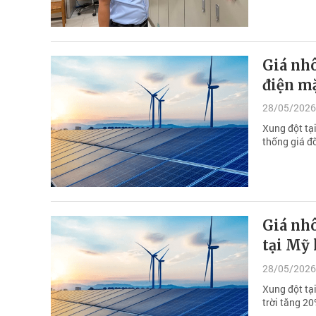
Giá nh
điện mặ
28/05/2026
Xung đột tạ
thống giá đỡ
Giá nhô
tại Mỹ 
28/05/2026
Xung đột tạ
trời tăng 20