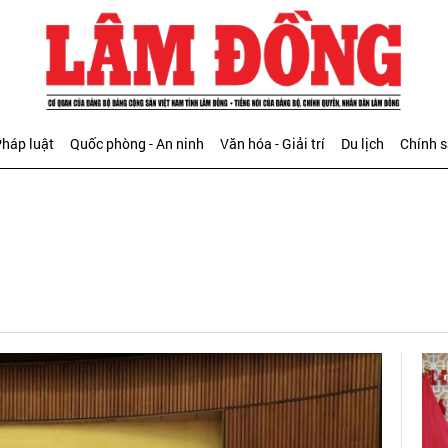
háp luật
Quốc phòng - An ninh
Văn hóa - Giải trí
Du lịch
Chính 