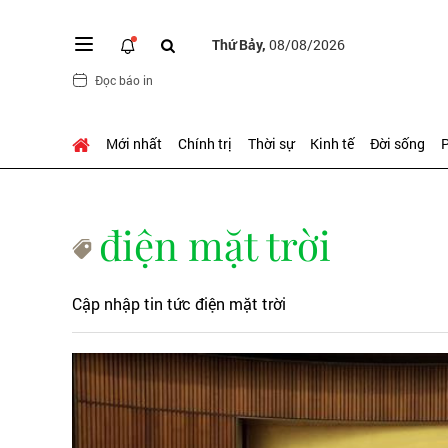
Thứ Bảy,
08/08/2026
Đọc báo in
Mới nhất
Chính trị
Thời sự
Kinh tế
Đời sống
P
điện mặt trời
Cập nhập tin tức điện mặt trời