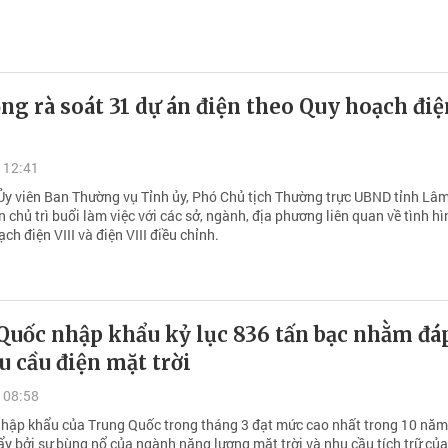
g rà soát 31 dự án điện theo Quy hoạch điệ
 12:41
Ủy viên Ban Thường vụ Tỉnh ủy, Phó Chủ tịch Thường trực UBND tỉnh Lâ
 chủ trì buổi làm việc với các sở, ngành, địa phương liên quan về tình hì
ch điện VIII và điện VIII điều chỉnh.
Quốc nhập khẩu kỷ lục 836 tấn bạc nhằm đá
 cầu điện mặt trời
 08:58
hập khẩu của Trung Quốc trong tháng 3 đạt mức cao nhất trong 10 năm
y bởi sự bùng nổ của ngành năng lượng mặt trời và nhu cầu tích trữ của