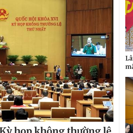
Lâ
mắ
, Kỳ họp không thường lệ