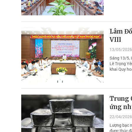
Lâm Đồn
VIII
13/05/2026
Sáng 13/5, 
Lê Trọng Yên
khai Quy hoạ
Trung 
ứng nhu
22/04/2026
Lượng bạc n
được thúc đẩ