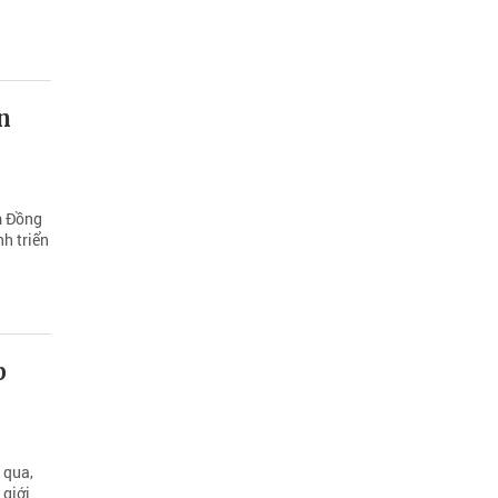
n
m Đồng
nh triển
p
 qua,
 giới