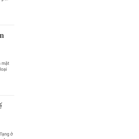
ển
ạ mặt
loại
ế
 Tạng ở