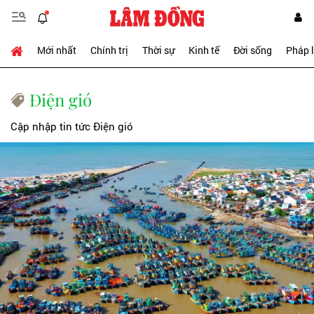
Mới nhất
Chính trị
Thời sự
Kinh tế
Đời sống
Pháp 
Điện gió
Cập nhập tin tức Điện gió