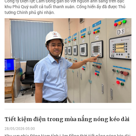
Công ty Điện lực Lâm Đồng gắn bó với nguồn ánh sáng trên đặc
khu Phú Quý suốt cả tuổi thanh xuân. Cống hiến ấy đã được Thủ
tướng Chính phủ ghi nhận.
Tiết kiệm điện trong mùa nắng nóng kéo dài
28/05/2026 05:00
Khu vực phía Đông Nam tỉnh Lâm Đồng thời tiết nắng nóng kéo dài,