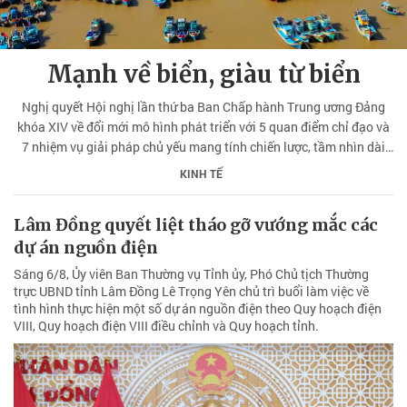
Mạnh về biển, giàu từ biển
Nghị quyết Hội nghị lần thứ ba Ban Chấp hành Trung ương Đảng
khóa XIV về đổi mới mô hình phát triển với 5 quan điểm chỉ đạo và
7 nhiệm vụ giải pháp chủ yếu mang tính chiến lược, tầm nhìn dài
hạn, bao trùm, nhằm hiện thực hóa khát vọng, đưa Việt Nam trở
KINH TẾ
thành quốc gia phát triển, thu nhập cao vào năm 2045.
Lâm Đồng quyết liệt tháo gỡ vướng mắc các
dự án nguồn điện
Sáng 6/8, Ủy viên Ban Thường vụ Tỉnh ủy, Phó Chủ tịch Thường
trực UBND tỉnh Lâm Đồng Lê Trọng Yên chủ trì buổi làm việc về
tình hình thực hiện một số dự án nguồn điện theo Quy hoạch điện
VIII, Quy hoạch điện VIII điều chỉnh và Quy hoạch tỉnh.