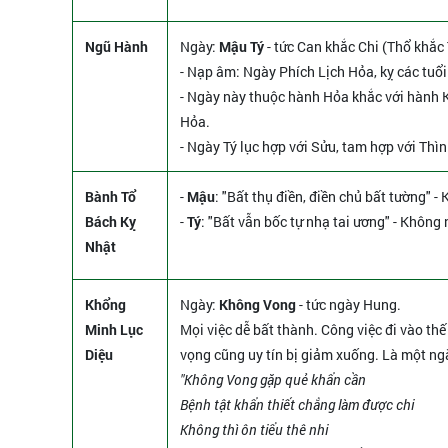
Ngũ Hành
Ngày:
Mậu Tý
- tức Can khắc Chi (Thổ khắc 
- Nạp âm: Ngày Phích Lịch Hỏa, kỵ các tu
- Ngày này thuộc hành Hỏa khắc với hành 
Hỏa.
- Ngày Tý lục hợp với Sửu, tam hợp với Thì
Bành Tổ
-
Mậu
: "Bất thụ điền, điền chủ bất tường"
Bách Kỵ
-
Tý
: "Bất vẫn bốc tự nhạ tai ương" - Không n
Nhật
Khổng
Ngày:
Không Vong
- tức ngày Hung.
Minh Lục
Mọi việc dễ bất thành. Công việc đi vào thế b
Diệu
vọng cũng uy tín bị giảm xuống. Là một ng
"Không Vong gặp quẻ khẩn cần
Bệnh tật khẩn thiết chẳng làm được chi
Không thì ôn tiểu thê nhi