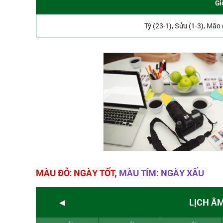
Gi
Tý (23-1), Sửu (1-3), Mão
MÀU ĐỎ: NGÀY TỐT,
MÀU TÍM: NGÀY XẤU
◄
LỊCH Â