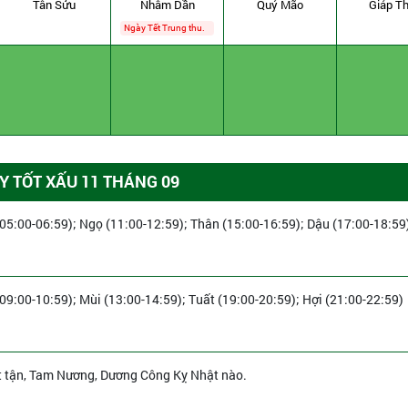
Tân Sửu
Nhâm Dần
Quý Mão
Giáp Th
Ngày Tết Trung thu.
 TỐT XẤU 11 THÁNG 09
(05:00-06:59); Ngọ (11:00-12:59); Thân (15:00-16:59); Dậu (17:00-18:59
(09:00-10:59); Mùi (13:00-14:59); Tuất (19:00-20:59); Hợi (21:00-22:59)
t tận, Tam Nương, Dương Công Kỵ Nhật nào.