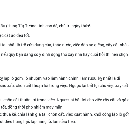
u (Hung Tú) Tướng tinh con dê, chủ trị ngày thứ 6.
ặc cắt áo đều tốt.
. Hại nhất là trổ cửa dựng cửa, tháo nước, việc đào ao giếng, xây cất nhà,
y, nếu quý bạn đang có ý định động thổ xây nhà hay cưới hỏi thì nên chọn
 kỵ lập lò gốm, lò nhuộm, vào làm hành chính, làm rượu, kỵ nhất là đi
ao xấu. chôn cất thuận lợi trong việc. Ngược lại bất lợi cho việc xây cất
 chôn cất thuận lợi trong việc. Ngược lại bất lợi cho việc xây cất và gả 
t tốt, đồng thời phó nhiệm may mắn.
thừa kế, chia lãnh gia tài, chôn cất, việc xuất hành, khởi công lập lò gố
ứt điều hung hại, lấp hang lỗ, làm cầu tiêu.