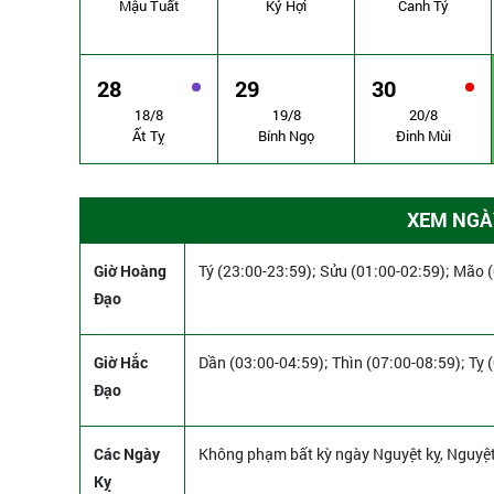
Mậu Tuất
Kỷ Hợi
Canh Tý
28
29
30
18/8
19/8
20/8
Ất Tỵ
Bính Ngọ
Đinh Mùi
XEM NGÀY
Giờ Hoàng
Tý (23:00-23:59); Sửu (01:00-02:59); Mão 
Đạo
Giờ Hắc
Dần (03:00-04:59); Thìn (07:00-08:59); Tỵ 
Đạo
Các Ngày
Không phạm bất kỳ ngày Nguyệt kỵ, Nguyệ
Kỵ