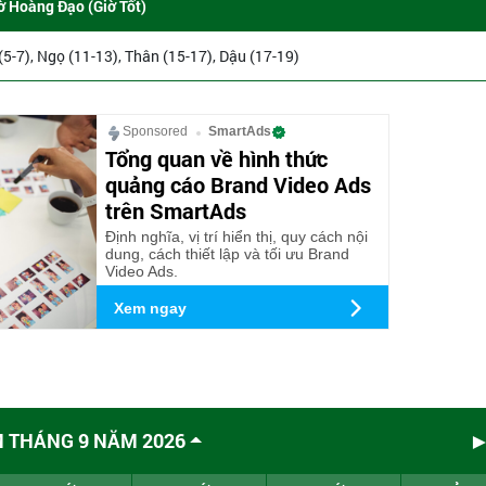
ờ Hoàng Đạo (Giờ Tốt)
 (5-7), Ngọ (11-13), Thân (15-17), Dậu (17-19)
Sponsored
SmartAds
Tổng quan về hình thức
quảng cáo Brand Video Ads
trên SmartAds
Định nghĩa, vị trí hiển thị, quy cách nội
dung, cách thiết lập và tối ưu Brand
Video Ads.
Xem ngay
M THÁNG 9 NĂM 2026