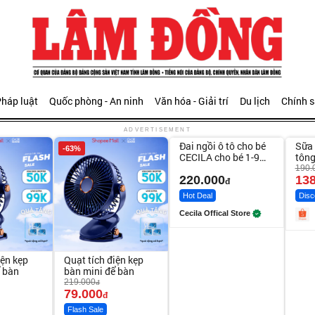
háp luật
Quốc phòng - An ninh
Văn hóa - Giải trí
Du lịch
Chính 
Unmute
Unm
ADVERTISEMENT
Đai ngồi ô tô cho bé
Sữa 
-63%
-27%
CECILA cho bé 1-9
tông
tuổi
Bod
190.
220.000
138
đ
Hot Deal
Disc
Cecila Offical Store
iện kẹp
Quạt tích điện kẹp
ể bàn
bàn mini để bàn
219.000
đ
79.000
đ
Flash Sale