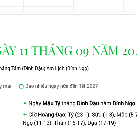
Y 11 THÁNG 09 NĂM 20
háng Tám (Đinh Dậu) Âm Lịch (Bính Ngọ)
y mai
Bao nhiêu ngày nữa đến Tết 2027
Ngày
Mậu Tý
tháng
Đinh Dậu
năm
Bính Ngọ
Giờ
Hoàng Đạo:
Tý (23-1), Sửu (1-3), Mão (5-7
Ngọ (11-13), Thân (15-17), Dậu (17-19)