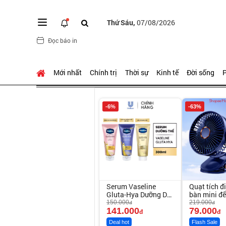
Thứ Sáu,
07/08/2026
Đọc báo in
Mới nhất
Chính trị
Thời sự
Kinh tế
Đời sống
P
-6%
-63%
Serum Vaseline
Quạt tích đ
Gluta-Hya Dưỡng Da
bàn mini đ
Sáng Mịn Sau 7
150.000
219.000
đ
đ
Ngày
141.000
79.000
đ
đ
Deal hot
Flash Sale