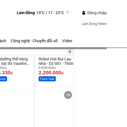
Lâm Đồng
19°C
/ 17 - 23°C
Đăng nhập
Lam Dong News
sách
Công nghệ - Chuyển đổi số
Video
ute
Unmute
Unmute
dưỡng thể nâng
Robot Hút Bụi Lau
Vali Bamozo Khung
-26%
 tức thì Vaseline
Nhà - D2-001 - Thông
Nhôm 9066 Size
y
Minh
20/24/28 Cao Cấp
000
3.000.000
1.000.000
đ
đ
đ
.330
2.200.000
825.000
đ
đ
đ
ount
Flash Sale
Flash Sale