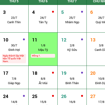
THỨ 5
THỨ 6
THỨ 7
CHỦ N
3
4
5
6
23/7
24/7
25/7
26/7
Canh Thìn
Tân Tỵ
Nhâm Ngọ
Quý M
10
11
12
13
30/7
1/8
2/8
3/8
Đinh Hợi
Mậu Tý
Kỷ Sửu
Canh D
Ngày thành lập Mặt
Mồng 1.
trận Tổ quốc Việt
Nam.
17
18
19
20
7/8
8/8
9/8
10/8
Giáp Ngọ
Ất Mùi
Bính Thân
Đinh D
24
25
26
27
14/8
15/8
16/8
17/8