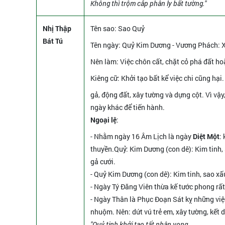
Không thì trộm cắp phân ly bất tường."
Nhị Thập
Tên sao
: Sao Quỷ
Bát Tú
Tên ngày
: Quỷ Kim Dương - Vương Phách: Xấ
Nên làm
: Việc chôn cất, chặt cỏ phá đất ho
Kiêng cữ
: Khởi tạo bất kể việc chi cũng hại
gả, động đất, xây tường và dựng cột. Vì vậ
ngày khác để tiến hành.
Ngoại lệ
:
- Nhằm ngày 16 Âm Lịch là ngày
Diệt Một
:
thuyền.Quỷ: Kim Dương (con dê): Kim tinh, s
gả cưới.
- Quỷ Kim Dương (con dê): Kim tinh, sao xấu.
- Ngày Tý Đăng Viên thừa kế tước phong rấ
- Ngày Thân là Phục Đoạn Sát kỵ những việc 
nhuộm. Nên: dứt vú trẻ em, xây tường, kết d
"Quỷ tinh khởi tạo tất nhân vong,