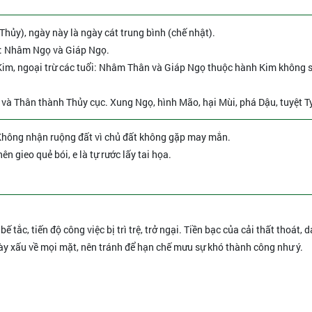
Thủy), ngày này là ngày cát trung bình (chế nhật).
ổi: Nhâm Ngọ và Giáp Ngọ.
Kim, ngoại trừ các tuổi: Nhâm Thân và Giáp Ngọ thuộc hành Kim không 
n và Thân thành Thủy cục. Xung Ngọ, hình Mão, hại Mùi, phá Dậu, tuyệt Tỵ
 - Không nhận ruộng đất vì chủ đất không gặp may mắn.
ên gieo quẻ bói, e là tự rước lấy tai họa.
ế tắc, tiến độ công việc bị trì trệ, trở ngại. Tiền bạc của cải thất thoát, 
ày xấu về mọi mặt, nên tránh để hạn chế mưu sự khó thành công như ý.