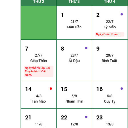
THỨ 2
THỨ 3
THỨ 4
1
2
21/7
22/7
Mậu Dần
Kỷ Mão
Ngày Quốc Khánh.
7
8
9
27/7
28/7
29/7
Giáp Thân
Ất Dậu
Bính Tuất
Ngày thành lập Đài
Truyền hình Việt
Nam.
14
15
16
4/8
5/8
6/8
Tân Mão
Nhâm Thìn
Quý Tỵ
21
22
23
11/8
12/8
13/8