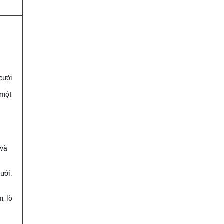
 cưới
 một
 và
cưới.
m, lò