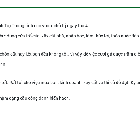
h Tú) Tướng tinh con vượn, chủ trị ngày thứ 4.
như: dựng cửa trổ cửa, xây cất nhà, nhập học, làm thủy lợi, tháo nước đào
 chôn cất hay kết bạn đều không tốt. Vì vậy, để việc cưới gả được trăm đi
ành.
 tốt. Rất tốt cho việc mua bán, kinh doanh, xây cất và thi cử đỗ đạt. Kỵ a
nhậm đặng cầu công danh hiển hách.