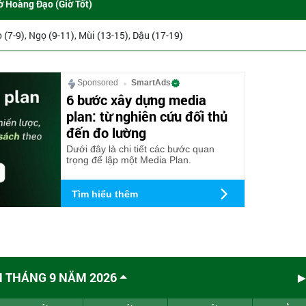
ờ Hoàng Đạo (Giờ Tốt)
o (7-9), Ngọ (9-11), Mùi (13-15), Dậu (17-19)
Sponsored
SmartAds
6 bước xây dựng media
plan: từ nghiên cứu đối thủ
đến đo lường
Dưới đây là chi tiết các bước quan
trọng để lập một Media Plan.
Tìm hiểu thêm
M THÁNG 9 NĂM 2026