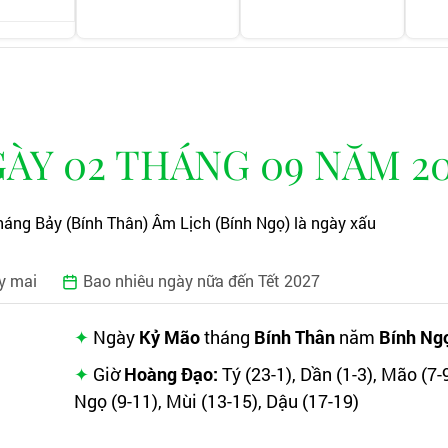
ÀY 02 THÁNG 09 NĂM 2
áng Bảy (Bính Thân) Âm Lịch (Bính Ngọ) là ngày xấu
y mai
Bao nhiêu ngày nữa đến Tết 2027
Ngày
Kỷ Mão
tháng
Bính Thân
năm
Bính Ng
Giờ
Hoàng Đạo:
Tý (23-1), Dần (1-3), Mão (7-9
Ngọ (9-11), Mùi (13-15), Dậu (17-19)