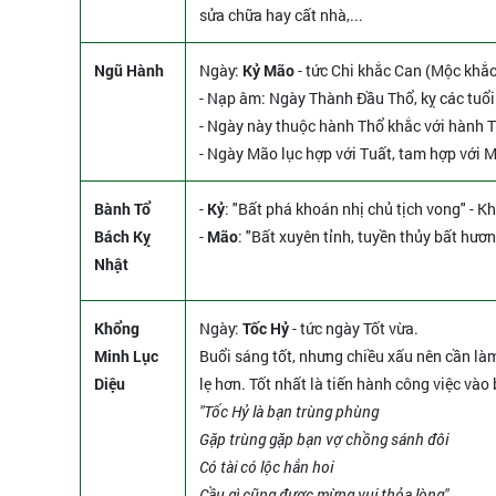
sửa chữa hay cất nhà,...
Ngũ Hành
Ngày:
Kỷ Mão
- tức Chi khắc Can (Mộc khắc
- Nạp âm: Ngày Thành Đầu Thổ, kỵ các tuổi
- Ngày này thuộc hành Thổ khắc với hành T
- Ngày Mão lục hợp với Tuất, tam hợp với M
Bành Tổ
-
Kỷ
: "Bất phá khoán nhị chủ tịch vong" - Kh
Bách Kỵ
-
Mão
: "Bất xuyên tỉnh, tuyền thủy bất hươ
Nhật
Khổng
Ngày:
Tốc Hỷ
- tức ngày Tốt vừa.
Minh Lục
Buổi sáng tốt, nhưng chiều xấu nên cần l
Diệu
lẹ hơn. Tốt nhất là tiến hành công việc vào
"Tốc Hỷ là bạn trùng phùng
Gặp trùng gặp bạn vợ chồng sánh đôi
Có tài có lộc hẳn hoi
Cầu gì cũng được mừng vui thỏa lòng"