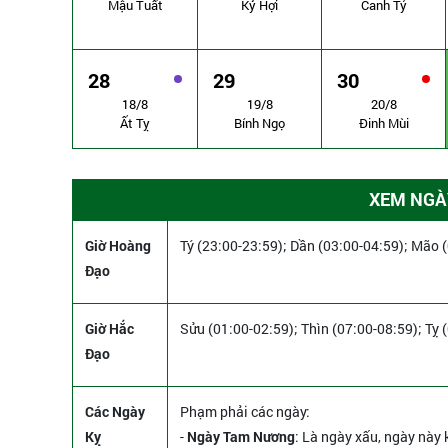
Mậu Tuất
Kỷ Hợi
Canh Tý
28
29
30
18/8
19/8
20/8
Ất Tỵ
Bính Ngọ
Đinh Mùi
XEM NGÀY
Giờ Hoàng
Tý (23:00-23:59); Dần (03:00-04:59); Mão 
Đạo
Giờ Hắc
Sửu (01:00-02:59); Thìn (07:00-08:59); Tỵ 
Đạo
Các Ngày
Phạm phải các ngày:
Kỵ
-
Ngày Tam Nương
: Là ngày xấu, ngày này k