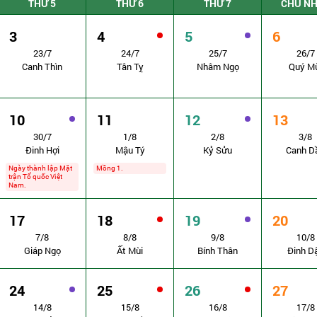
THỨ 5
THỨ 6
THỨ 7
CHỦ N
3
4
5
6
23/7
24/7
25/7
26/7
Canh Thìn
Tân Tỵ
Nhâm Ngọ
Quý M
10
11
12
13
30/7
1/8
2/8
3/8
Đinh Hợi
Mậu Tý
Kỷ Sửu
Canh D
Ngày thành lập Mặt
Mồng 1.
trận Tổ quốc Việt
Nam.
17
18
19
20
7/8
8/8
9/8
10/8
Giáp Ngọ
Ất Mùi
Bính Thân
Đinh D
24
25
26
27
14/8
15/8
16/8
17/8