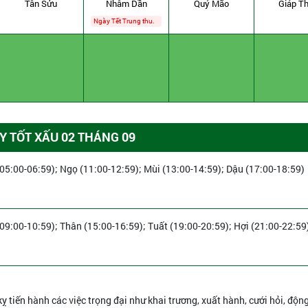
Tân Sửu
Nhâm Dần
Quý Mão
Giáp Th
Ngày Tết Trung thu.
 TỐT XẤU 02 THÁNG 09
(05:00-06:59); Ngọ (11:00-12:59); Mùi (13:00-14:59); Dậu (17:00-18:59)
(09:00-10:59); Thân (15:00-16:59); Tuất (19:00-20:59); Hợi (21:00-22:59
ỵ tiến hành các việc trọng đại như khai trương, xuất hành, cưới hỏi, động