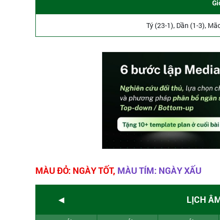
Gi
Tý (23-1), Dần (1-3), Mã
MÀU ĐỎ: NGÀY TỐT,
MÀU TÍM: NGÀY XẤU
◄
LỊCH Â