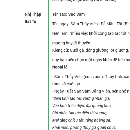
Nhị Thập
Tên sao
: Sao Sâm
Bát Tú
Tên ngày
: Sâm Thủy Viên - Đỗ Mậu: Tốt (Bìn
Nên làm
: Nhiều việc khởi công tạo tác tốt 
mương hay đi thuyền.
Kiêng cữ
: Cưới gả, đóng giường lót giường,
quý bạn nên chọn một ngày khác để tiến h
Ngoại lệ
:
- Sâm: Thủy Viên (con vượn): Thủy tinh, sao
táng và cưới gả.
- Ngày Tuất Sao Sâm Đăng Viên, nên phó 
"Sâm tinh tạo tác vượng nhân gia,
Văn tinh triều diệu, đại quang hoa,
Chỉ nhân tạo tác điền tài vượng,
Mai táng chiêu tật, táng hoàng sa.
Khai môn, phóng thủy gia quan chức,