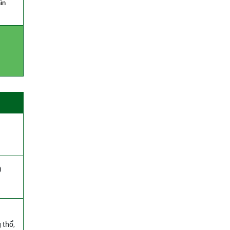
ìn
)
 thổ,