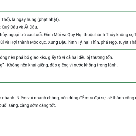
 Thổ), là ngày hung (phạt nhật).
: Quý Dậu và Ất Dậu.
hủy, ngoại trừ các tuổi: Đinh Mùi và Quý Hợi thuộc hành Thủy không sợ 
ùi và Hợi thành Mộc cục. Xung Dậu, hình Tý, hại Thìn, phá Ngọ, tuyệt Th
ông nên phá bỏ giao kèo, giấy tờ vì cả hai đều bị thương tổn.
ng" - Không nên khai giếng, đào giếng vì nước không trong lành.
àm nhanh. Niềm vui nhanh chóng, nên dùng để mưu đại sự, sẽ thành công
 buổi sáng, càng sớm càng tốt.