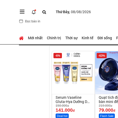
Thứ Bảy,
08/08/2026
Đọc báo in
Mới nhất
Chính trị
Thời sự
Kinh tế
Đời sống
P
-6%
-63%
Serum Vaseline
Quạt tích đ
Gluta-Hya Dưỡng Da
bàn mini đ
Sáng Mịn Sau 7
150.000
219.000
đ
đ
Ngày
141.000
79.000
đ
đ
Deal hot
Flash Sale