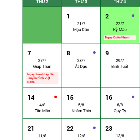
THỨ 2
THỨ 3
THỨ 4
1
2
21/7
22/7
Mậu Dần
Kỷ Mão
Ngày Quốc Khánh.
7
8
9
27/7
28/7
29/7
Giáp Thân
Ất Dậu
Bính Tuất
Ngày thành lập Đài
Truyền hình Việt
Nam.
14
15
16
4/8
5/8
6/8
Tân Mão
Nhâm Thìn
Quý Tỵ
21
22
23
11/8
12/8
13/8