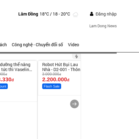
Lâm Đồng
18°C
/ 18 - 20°C
Đăng nhập
Lam Dong News
sách
Công nghệ - Chuyển đổi số
Video
ute
Unmute
Unmute
dưỡng thể nâng
Robot Hút Bụi Lau
Vali Bamozo Khung
-26%
 tức thì Vaseline
Nhà - D2-001 - Thông
Nhôm 9066 Size
y
Minh
20/24/28 Cao Cấp
000
3.000.000
1.000.000
đ
đ
đ
.330
2.200.000
825.000
đ
đ
đ
ount
Flash Sale
Flash Sale