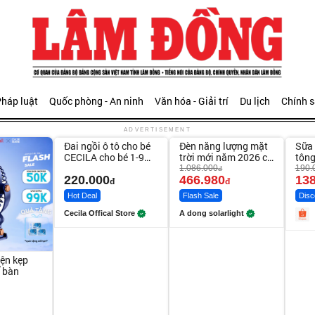
háp luật
Quốc phòng - An ninh
Văn hóa - Giải trí
Du lịch
Chính 
Unmute
Unmute
Unm
ADVERTISEMENT
Đai ngồi ô tô cho bé
Đèn năng lượng mặt
Sữa 
-56%
-27%
CECILA cho bé 1-9
trời mới năm 2026 có
tông
tuổi
120 viên LED lớn
Bod
1.086.000
190.
đ
220.000
466.980
138
đ
đ
Hot Deal
Flash Sale
Disc
Cecila Offical Store
A dong solarlight
iện kẹp
ể bàn