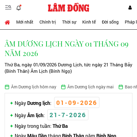
Mới nhất
Chính trị
Thời sự
Kinh tế
Đời sống
Pháp 
ÂM DƯƠNG LỊCH NGÀY 01 THÁNG 09
NĂM 2026
Thứ Ba, ngày 01/09/2026 Dương Lịch, tức ngày 21 Tháng Bảy
(Bính Thân) Âm Lịch (Bính Ngọ)
Âm Dương lịch hôm nay
Âm Dương lịch ngày mai
Bao n
01-09-2026
Ngày
Dương lịch
:
21-7-2026
Ngày
Âm lịch
:
Ngày trong tuần:
Thứ Ba
Ngày
Mậu Dần
tháng
Bính Thân
năm
Bính Ngọ