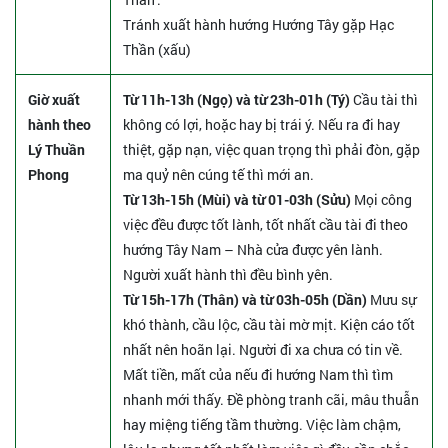
Tránh xuất hành hướng Hướng Tây gặp Hạc
Thần (xấu)
Giờ xuất
Từ 11h-13h (Ngọ) và từ 23h-01h (Tý)
Cầu tài thì
hành theo
không có lợi, hoặc hay bị trái ý. Nếu ra đi hay
Lý Thuần
thiệt, gặp nạn, việc quan trọng thì phải đòn, gặp
Phong
ma quỷ nên cúng tế thì mới an.
Từ 13h-15h (Mùi) và từ 01-03h (Sửu)
Mọi công
việc đều được tốt lành, tốt nhất cầu tài đi theo
hướng Tây Nam – Nhà cửa được yên lành.
Người xuất hành thì đều bình yên.
Từ 15h-17h (Thân) và từ 03h-05h (Dần)
Mưu sự
khó thành, cầu lộc, cầu tài mờ mịt. Kiện cáo tốt
nhất nên hoãn lại. Người đi xa chưa có tin về.
Mất tiền, mất của nếu đi hướng Nam thì tìm
nhanh mới thấy. Đề phòng tranh cãi, mâu thuẫn
hay miệng tiếng tầm thường. Việc làm chậm,