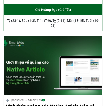
Giờ Hoàng Đạo (Giờ Tốt)
Tý (23-1), Sửu (1-3), Thìn (7-9), Tỵ (9-11), Mùi (13-15), Tuất (19-
21)
Sponsored
SmartAds
Hình thức quảng cáo Native Article trên hệ