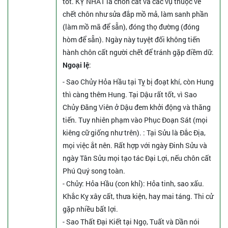
tốt. KỴ NHẤT là chôn cất và các vụ thuộc về
chết chôn như sửa đắp mồ mả, làm sanh phần
(làm mồ mã để sẵn), đóng thọ đường (đóng
hòm để sẵn). Ngày này tuyệt đối không tiến
hành chôn cất người chết để tránh gặp điềm dữ.
Ngoại lệ
:
- Sao Chủy Hỏa Hầu tại Tỵ bị đoạt khí, còn Hung
thì càng thêm Hung. Tại Dậu rất tốt, vì Sao
Chủy Đăng Viên ở Dậu đem khởi động và thăng
tiến. Tuy nhiên phạm vào Phục Đoạn Sát (mọi
kiêng cữ giống như trên).
: Tại Sửu là Đắc Địa,
mọi việc ắt nên. Rất hợp với ngày Đinh Sửu và
ngày Tân Sửu mọi tạo tác Đại Lợi, nếu chôn cất
Phú Quý song toàn.
- Chủy: Hỏa Hầu (con khỉ): Hỏa tinh, sao xấu.
Khắc Kỵ xây cất, thưa kiện, hay mai táng. Thi cử
gặp nhiều bất lợi.
- Sao Thất Đại Kiết tại Ngọ, Tuất và Dần nói