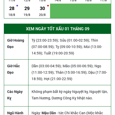
28
29
30
18/8
19/8
20/8
XEM NGÀY TỐT XẤU 01 THÁNG 09
Giờ Hoàng
Tý (23:00-23:59); Sửu (01:00-02:59); Thìn
Đạo
(07:00-08:59); Tỵ (09:00-10:59); Mùi (13:00-
14:59); Tuất (19:00-20:59)
Giờ Hắc
Dần (03:00-04:59); Mão (05:00-06:59); Ngọ
Đạo
(11:00-12:59); Thân (15:00-16:59); Dậu (17:00-
18:59); Hợi (21:00-22:59)
Các Ngày
Không phạm bất kỳ ngày Nguyệt kỵ, Nguyệt tận,
Kỵ
Tam Nương, Dương Công Kỵ Nhật nào.
Ngũ Hành
Ngày:
Mậu Dần
- tức Chi khắc Can (Mộc khắc