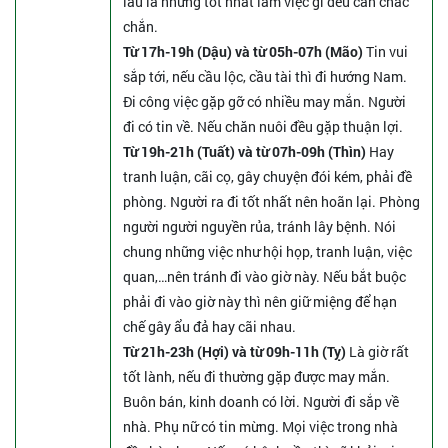
lâu la nhưng tốt nhất làm việc gì đều cần chắc
chắn.
Từ 17h-19h (Dậu) và từ 05h-07h (Mão)
Tin vui
sắp tới, nếu cầu lộc, cầu tài thì đi hướng Nam.
Đi công việc gặp gỡ có nhiều may mắn. Người
đi có tin về. Nếu chăn nuôi đều gặp thuận lợi.
Từ 19h-21h (Tuất) và từ 07h-09h (Thìn)
Hay
tranh luận, cãi cọ, gây chuyện đói kém, phải đề
phòng. Người ra đi tốt nhất nên hoãn lại. Phòng
người người nguyền rủa, tránh lây bệnh. Nói
chung những việc như hội họp, tranh luận, việc
quan,…nên tránh đi vào giờ này. Nếu bắt buộc
phải đi vào giờ này thì nên giữ miệng để hạn
chế gây ẩu đả hay cãi nhau.
Từ 21h-23h (Hợi) và từ 09h-11h (Tỵ)
Là giờ rất
tốt lành, nếu đi thường gặp được may mắn.
Buôn bán, kinh doanh có lời. Người đi sắp về
nhà. Phụ nữ có tin mừng. Mọi việc trong nhà