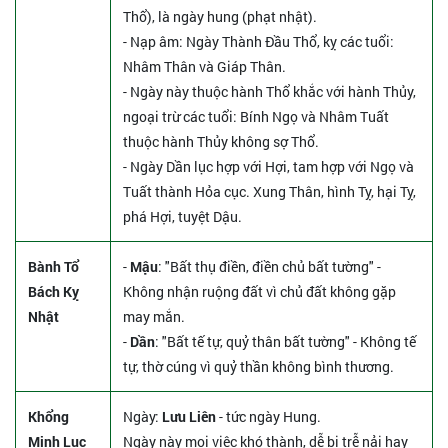
Thổ), là ngày hung (phạt nhật).
- Nạp âm: Ngày Thành Đầu Thổ, kỵ các tuổi:
Nhâm Thân và Giáp Thân.
- Ngày này thuộc hành Thổ khắc với hành Thủy,
ngoại trừ các tuổi: Bính Ngọ và Nhâm Tuất
thuộc hành Thủy không sợ Thổ.
- Ngày Dần lục hợp với Hợi, tam hợp với Ngọ và
Tuất thành Hỏa cục. Xung Thân, hình Tỵ, hại Tỵ,
phá Hợi, tuyệt Dậu.
Bành Tổ
-
Mậu
: "Bất thụ điền, điền chủ bất tường" -
Bách Kỵ
Không nhận ruộng đất vì chủ đất không gặp
Nhật
may mắn.
-
Dần
: "Bất tế tự, quỷ thân bất tường" - Không tế
tự, thờ cúng vì quỷ thần không bình thương.
Khổng
Ngày:
Lưu Liên
- tức ngày Hung.
Minh Lục
Ngày này mọi việc khó thành, dễ bị trễ nải hay