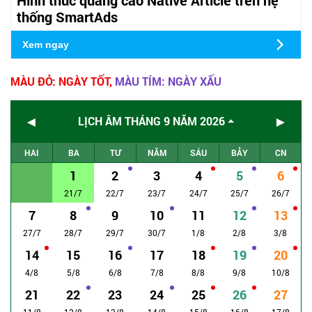
thống SmartAds
Xem ngay
MÀU ĐỎ: NGÀY TỐT,
MÀU TÍM: NGÀY XẤU
◄
►
LỊCH ÂM THÁNG 9 NĂM 2026
HAI
BA
TƯ
NĂM
SÁU
BẢY
CN
1
2
3
4
5
6
21/7
22/7
23/7
24/7
25/7
26/7
7
8
9
10
11
12
13
27/7
28/7
29/7
30/7
1/8
2/8
3/8
14
15
16
17
18
19
20
4/8
5/8
6/8
7/8
8/8
9/8
10/8
21
22
23
24
25
26
27
11/8
12/8
13/8
14/8
15/8
16/8
17/8