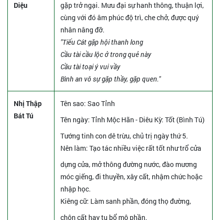
Diệu
gặp trở ngại. Mưu đại sự hanh thông, thuận lợi,
cùng với đó âm phúc độ trì, che chở, được quý
nhân nâng đỡ.
"Tiểu Cát gặp hội thanh long
Cầu tài cầu lộc ở trong quẻ này
Cầu tài toại ý vui vầy
Bình an vô sự gặp thầy, gặp quen."
Nhị Thập
Tên sao
: Sao Tỉnh
Bát Tú
Tên ngày
: Tỉnh Mộc Hãn - Diêu Kỳ: Tốt (Bình Tú)
Tướng tinh con dê trừu, chủ trị ngày thứ 5.
Nên làm
: Tạo tác nhiều việc rất tốt như trổ cửa
dựng cửa, mở thông đường nước, đào mương
móc giếng, đi thuyền, xây cất, nhậm chức hoặc
nhập học.
Kiêng cữ
: Làm sanh phần, đóng thọ đường,
chôn cất hay tu bổ mộ phần.