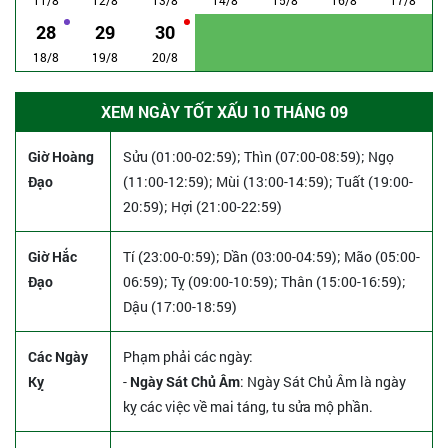
28
29
30
18/8
19/8
20/8
XEM NGÀY TỐT XẤU 10 THÁNG 09
Giờ Hoàng
Sửu (01:00-02:59); Thìn (07:00-08:59); Ngọ
Đạo
(11:00-12:59); Mùi (13:00-14:59); Tuất (19:00-
20:59); Hợi (21:00-22:59)
Giờ Hắc
Tí (23:00-0:59); Dần (03:00-04:59); Mão (05:00-
Đạo
06:59); Tỵ (09:00-10:59); Thân (15:00-16:59);
Dậu (17:00-18:59)
Các Ngày
Phạm phải các ngày:
Kỵ
-
Ngày Sát Chủ Âm
: Ngày Sát Chủ Âm là ngày
kỵ các việc về mai táng, tu sửa mộ phần.