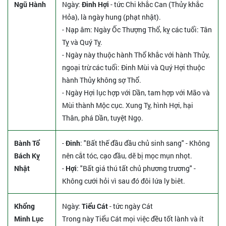
Ngũ Hành
Ngày:
Đinh Hợi
- tức Chi khắc Can (Thủy khắc
Hỏa), là ngày hung (phạt nhật).
- Nạp âm: Ngày Ốc Thượng Thổ, kỵ các tuổi: Tân
Tỵ và Quý Tỵ.
- Ngày này thuộc hành Thổ khắc với hành Thủy,
ngoại trừ các tuổi: Đinh Mùi và Quý Hợi thuộc
hành Thủy không sợ Thổ.
- Ngày Hợi lục hợp với Dần, tam hợp với Mão và
Mùi thành Mộc cục. Xung Tỵ, hình Hợi, hại
Thân, phá Dần, tuyệt Ngọ.
Bành Tổ
-
Đinh
: "Bất thế đầu đầu chủ sinh sang" - Không
Bách Kỵ
nên cắt tóc, cạo đầu, dẽ bị mọc mụn nhọt.
Nhật
-
Hợi
: "Bất giá thú tất chủ phương trương" -
Không cưới hỏi vì sau đó đôi lứa ly biêt.
Khổng
Ngày:
Tiểu Cát
- tức ngày Cát
Minh Lục
Trong này Tiểu Cát mọi việc đều tốt lành và ít