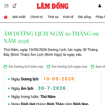
Mới nhất
Chính trị
Thời sự
Kinh tế
Đời sống
Pháp 
ÂM DƯƠNG LỊCH NGÀY 10 THÁNG 09
NĂM 2026
Thứ Năm, ngày 10/09/2026 Dương Lịch, tức ngày 30 Tháng
Bảy (Bính Thân) Âm Lịch (Bính Ngọ) là ngày xấu
Âm Dương lịch hôm nay
Âm Dương lịch ngày mai
Bao n
10-09-2026
Ngày
Dương lịch
:
30-7-2026
Ngày
Âm lịch
:
Ngày trong tuần:
Thứ Năm
Ngày
Đinh Hợi
tháng
Bính Thân
năm
Bính Ngọ