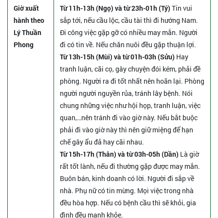
Giờ xuất
Từ 11h-13h (Ngọ) và từ 23h-01h (Tý)
Tin vui
hành theo
sắp tới, nếu cầu lộc, cầu tài thì đi hướng Nam.
Lý Thuần
Đi công việc gặp gỡ có nhiều may mắn. Người
Phong
đi có tin về. Nếu chăn nuôi đều gặp thuận lợi.
Từ 13h-15h (Mùi) và từ 01h-03h (Sửu)
Hay
tranh luận, cãi cọ, gây chuyện đói kém, phải đề
phòng. Người ra đi tốt nhất nên hoãn lại. Phòng
người người nguyền rủa, tránh lây bệnh. Nói
chung những việc như hội họp, tranh luận, việc
quan,…nên tránh đi vào giờ này. Nếu bắt buộc
phải đi vào giờ này thì nên giữ miệng để hạn
chế gây ẩu đả hay cãi nhau.
Từ 15h-17h (Thân) và từ 03h-05h (Dần)
Là giờ
rất tốt lành, nếu đi thường gặp được may mắn.
Buôn bán, kinh doanh có lời. Người đi sắp về
nhà. Phụ nữ có tin mừng. Mọi việc trong nhà
đều hòa hợp. Nếu có bệnh cầu thì sẽ khỏi, gia
đình đều mạnh khỏe.