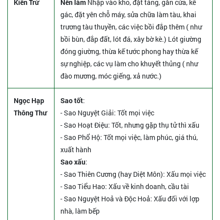
Kiến Trừ
Nên làm
Nhập vào kho, đặt táng, gắn cửa, kê
gác, đặt yên chỗ máy, sửa chữa làm tàu, khai
trương tàu thuyền, các việc bồi đắp thêm ( như
bồi bùn, đắp đất, lót đá, xây bờ kè.) Lót giường
đóng giường, thừa kế tước phong hay thừa kế
sự nghiệp, các vụ làm cho khuyết thủng ( như
đào mương, móc giếng, xả nước.)
Ngọc Hạp
Sao tốt
:
Thông Thư
- Sao Nguyệt Giải: Tốt mọi việc
- Sao Hoạt Điệu: Tốt, nhưng gặp thụ tử thì xấu
- Sao Phổ Hộ: Tốt mọi việc, làm phúc, giá thú,
xuất hành
Sao xấu
:
- Sao Thiên Cương (hay Diệt Môn): Xấu mọi việc
- Sao Tiểu Hao: Xấu về kinh doanh, cầu tài
- Sao Nguyệt Hoả và Độc Hoả: Xấu đối với lợp
nhà, làm bếp