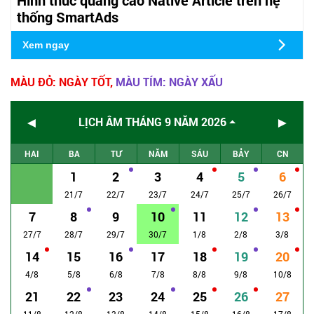
thống SmartAds
Xem ngay
MÀU ĐỎ: NGÀY TỐT,
MÀU TÍM: NGÀY XẤU
◄
►
LỊCH ÂM THÁNG 9 NĂM 2026
HAI
BA
TƯ
NĂM
SÁU
BẢY
CN
1
2
3
4
5
6
21/7
22/7
23/7
24/7
25/7
26/7
7
8
9
10
11
12
13
27/7
28/7
29/7
30/7
1/8
2/8
3/8
14
15
16
17
18
19
20
4/8
5/8
6/8
7/8
8/8
9/8
10/8
21
22
23
24
25
26
27
11/8
12/8
13/8
14/8
15/8
16/8
17/8