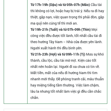
Từ 17h-19h (Dậu) và từ 05h-07h (Mão)
Cầu tài
thì không có lợi, hoặc hay bị trái ý. Nếu ra đi hay
thiệt, gặp nạn, việc quan trọng thì phải đòn, gặp
ma quỷ nên cúng tế thì mới an.
Từ 19h-21h (Tuất) và từ 07h-09h (Thìn)
Mọi
công việc đều được tốt lành, tốt nhất cầu tài đi
theo hướng Tây Nam – Nhà cửa được yên lành.
Người xuất hành thì đều bình yên.
Từ 21h-23h (Hợi) và từ 09h-11h (Tị)
Mưu sự khó
thành, cầu lộc, cầu tài mờ mịt. Kiện cáo tốt
nhất nên hoãn lại. Người đi xa chưa có tin về.
Mất tiền, mất của nếu đi hướng Nam thì tìm
nhanh mới thấy. Đề phòng tranh cãi, mâu thuẫn
hay miệng tiếng tầm thường. Việc làm chậm,
lâu la nhưng tốt nhất làm việc gì đều cần chắc
chắn.