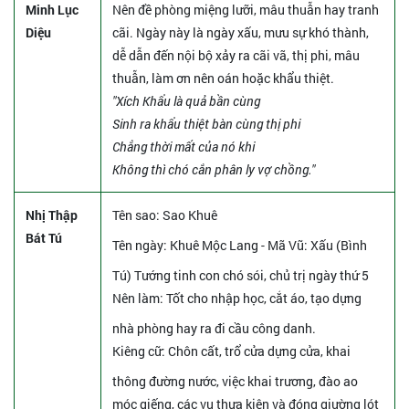
Minh Lục
Nên đề phòng miệng lưỡi, mâu thuẫn hay tranh
Diệu
cãi. Ngày này là ngày xấu, mưu sự khó thành,
dễ dẫn đến nội bộ xảy ra cãi vã, thị phi, mâu
thuẫn, làm ơn nên oán hoặc khẩu thiệt.
"Xích Khẩu là quả bần cùng
Sinh ra khẩu thiệt bàn cùng thị phi
Chẳng thời mất của nó khi
Không thì chó cắn phân ly vợ chồng."
Nhị Thập
Tên sao
: Sao Khuê
Bát Tú
Tên ngày
: Khuê Mộc Lang - Mã Vũ: Xấu (Bình
Tú) Tướng tinh con chó sói, chủ trị ngày thứ 5
Nên làm
: Tốt cho nhập học, cắt áo, tạo dựng
nhà phòng hay ra đi cầu công danh.
Kiêng cữ
: Chôn cất, trổ cửa dựng cửa, khai
thông đường nước, việc khai trương, đào ao
móc giếng, các vụ thưa kiện và đóng giường lót