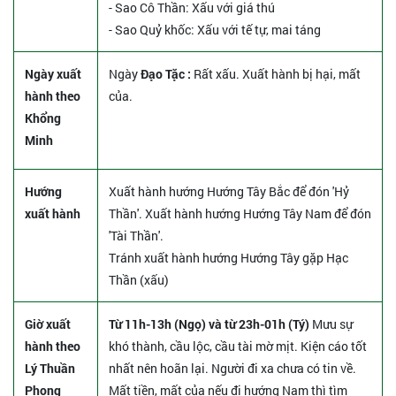
- Sao Cô Thần: Xấu với giá thú
- Sao Quỷ khốc: Xấu với tế tự, mai táng
Ngày xuất
Ngày
Đạo Tặc :
Rất xấu. Xuất hành bị hại, mất
hành theo
của.
Khổng
Minh
Hướng
Xuất hành hướng Hướng Tây Bắc để đón 'Hỷ
xuất hành
Thần'. Xuất hành hướng Hướng Tây Nam để đón
'Tài Thần'.
Tránh xuất hành hướng Hướng Tây gặp Hạc
Thần (xấu)
Giờ xuất
Từ 11h-13h (Ngọ) và từ 23h-01h (Tý)
Mưu sự
hành theo
khó thành, cầu lộc, cầu tài mờ mịt. Kiện cáo tốt
Lý Thuần
nhất nên hoãn lại. Người đi xa chưa có tin về.
Phong
Mất tiền, mất của nếu đi hướng Nam thì tìm