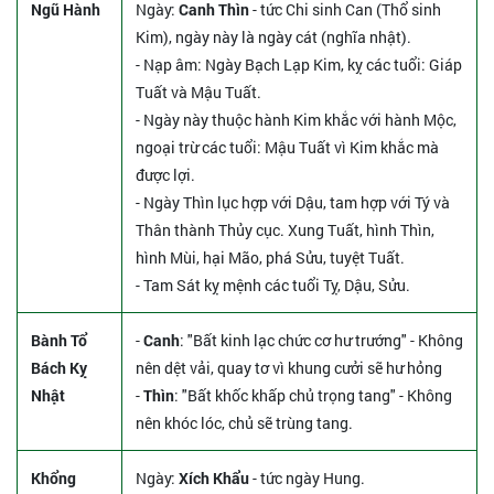
Ngũ Hành
Ngày:
Canh Thìn
- tức Chi sinh Can (Thổ sinh
Kim), ngày này là ngày cát (nghĩa nhật).
- Nạp âm: Ngày Bạch Lạp Kim, kỵ các tuổi: Giáp
Tuất và Mậu Tuất.
- Ngày này thuộc hành Kim khắc với hành Mộc,
ngoại trừ các tuổi: Mậu Tuất vì Kim khắc mà
được lợi.
- Ngày Thìn lục hợp với Dậu, tam hợp với Tý và
Thân thành Thủy cục. Xung Tuất, hình Thìn,
hình Mùi, hại Mão, phá Sửu, tuyệt Tuất.
- Tam Sát kỵ mệnh các tuổi Tỵ, Dậu, Sửu.
Bành Tổ
-
Canh
: "Bất kinh lạc chức cơ hư trướng" - Không
Bách Kỵ
nên dệt vải, quay tơ vì khung cưởi sẽ hư hỏng
Nhật
-
Thìn
: "Bất khốc khấp chủ trọng tang" - Không
nên khóc lóc, chủ sẽ trùng tang.
Khổng
Ngày:
Xích Khẩu
- tức ngày Hung.