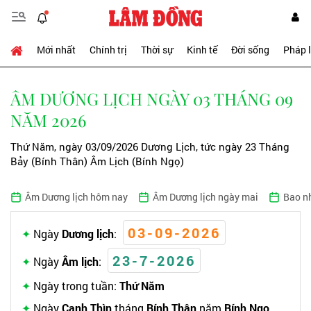
Mới nhất
Chính trị
Thời sự
Kinh tế
Đời sống
Pháp 
ÂM DƯƠNG LỊCH NGÀY 03 THÁNG 09
NĂM 2026
Thứ Năm, ngày 03/09/2026 Dương Lịch, tức ngày 23 Tháng
Bảy (Bính Thân) Âm Lịch (Bính Ngọ)
Âm Dương lịch hôm nay
Âm Dương lịch ngày mai
Bao n
03-09-2026
Ngày
Dương lịch
:
23-7-2026
Ngày
Âm lịch
:
Ngày trong tuần:
Thứ Năm
Ngày
Canh Thìn
tháng
Bính Thân
năm
Bính Ngọ