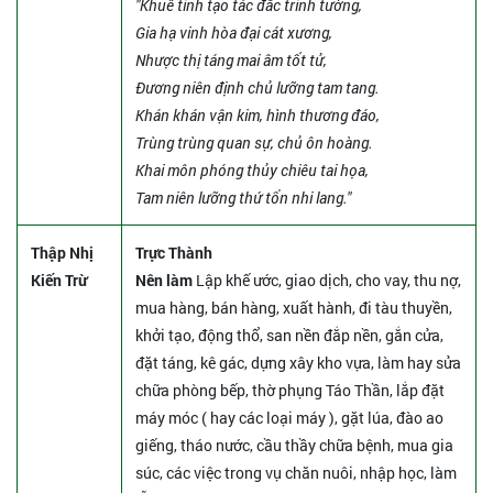
"Khuê tinh tạo tác đắc trinh tường,
Gia hạ vinh hòa đại cát xương,
Nhược thị táng mai âm tốt tử,
Đương niên định chủ lưỡng tam tang.
Khán khán vận kim, hình thương đáo,
Trùng trùng quan sự, chủ ôn hoàng.
Khai môn phóng thủy chiêu tai họa,
Tam niên lưỡng thứ tổn nhi lang."
Thập Nhị
Trực Thành
Kiến Trừ
Nên làm
Lập khế ước, giao dịch, cho vay, thu nợ,
mua hàng, bán hàng, xuất hành, đi tàu thuyền,
khởi tạo, động thổ, san nền đắp nền, gắn cửa,
đặt táng, kê gác, dựng xây kho vựa, làm hay sửa
chữa phòng bếp, thờ phụng Táo Thần, lắp đặt
máy móc ( hay các loại máy ), gặt lúa, đào ao
giếng, tháo nước, cầu thầy chữa bệnh, mua gia
súc, các việc trong vụ chăn nuôi, nhập học, làm