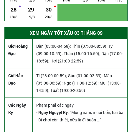
28
29
30
18/8
19/8
20/8
XEM NGÀY TỐT XẤU 03 THÁNG 09
Giờ Hoàng
Dần (03:00-04:59); Thìn (07:00-08:59); Tỵ
Đạo
(09:00-10:59); Thân (15:00-16:59); Dậu (17:00-
18:59); Hợi (21:00-22:59)
Giờ Hắc
Tí (23:00-00:59); Sửu (01:00-02:59); Mão
Đạo
(05:00-06:59); Ngọ (11:00-12:59); Mùi (13:00-
14:59); Tuất (19:00-20:59)
Các Ngày
Phạm phải các ngày:
Kỵ
-
Ngày Nguyệt Kỵ
: “Mùng năm, mười bốn, hai ba
- Đi chơi còn thiệt, nữa là đi buôn ...”