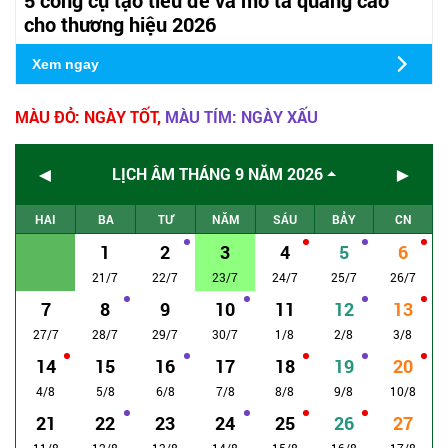
cho thương hiệu 2026
Xem ngay
MÀU ĐỎ: NGÀY TỐT,
MÀU TÍM: NGÀY XẤU
◄
►
LỊCH ÂM THÁNG 9 NĂM 2026
HAI
BA
TƯ
NĂM
SÁU
BẢY
CN
1
2
3
4
5
6
21/7
22/7
23/7
24/7
25/7
26/7
7
8
9
10
11
12
13
27/7
28/7
29/7
30/7
1/8
2/8
3/8
14
15
16
17
18
19
20
4/8
5/8
6/8
7/8
8/8
9/8
10/8
21
22
23
24
25
26
27
11/8
12/8
13/8
14/8
15/8
16/8
17/8