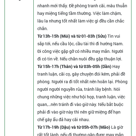
nhanh mới thấy. Đề phòng tranh cãi, mâu thuẫn
hay miệng tiếng tầm thường. Việc làm chậm,
lâu la nhưng tốt nhất làm việc gì đều cần chắc
chắn.
Từ 13h-15h (Mùi) và từ 01-03h (Sửu)
Tin vui
sắp tới, nếu cầu lộc, cầu tài thì đi hướng Nam.
Đi công việc gặp gỡ có nhiều may mắn. Người
đi có tin về. Nếu chăn nuôi đều gặp thuận lợi.
Từ 15h-17h (Thân) và từ 03h-05h (Dần)
Hay
tranh luận, cãi cọ, gây chuyện đói kém, phải đề
phòng. Người ra đi tốt nhất nên hoãn lại. Phòng
người người nguyền rủa, tránh lây bệnh. Nói
chung những việc như hội họp, tranh luận, việc
quan,…nên tránh đi vào giờ này. Nếu bắt buộc
phải đi vào giờ này thì nên giữ miệng để hạn
chế gây ẩu đả hay cãi nhau.
Từ 17h-19h (Dậu) và từ 05h-07h (Mão)
Là giờ
rất tốt lành, nếu đi thường gặp được may mắn.