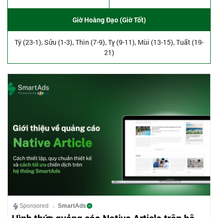
Giờ Hoàng Đạo (Giờ Tốt)
Tý (23-1), Sửu (1-3), Thìn (7-9), Tỵ (9-11), Mùi (13-15), Tuất (19-
21)
Sponsored
SmartAds
Hình thức quảng cáo Native Article trên hệ