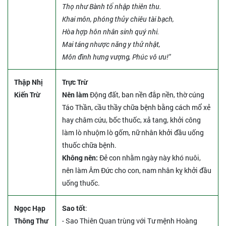
Thọ như Bành tổ nhập thiên thu.
Khai môn, phóng thủy chiêu tài bạch,
Hòa hợp hôn nhân sinh quý nhi.
Mai táng nhược năng y thử nhật,
Môn đình hưng vượng, Phúc vô ưu!"
Thập Nhị
Trực Trừ
Kiến Trừ
Nên làm
Động đất, ban nền đắp nền, thờ cúng
Táo Thần, cầu thầy chữa bệnh bằng cách mổ xẻ
hay châm cứu, bốc thuốc, xả tang, khởi công
làm lò nhuộm lò gốm, nữ nhân khởi đầu uống
thuốc chữa bệnh.
Không nên:
Đẻ con nhằm ngày này khó nuôi,
nên làm Âm Đức cho con, nam nhân kỵ khởi đầu
uống thuốc.
Ngọc Hạp
Sao tốt
:
Thông Thư
- Sao Thiên Quan trùng với Tư mệnh Hoàng