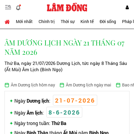
Mới nhất
Chính trị
Thời sự
Kinh tế
Đời sống
Pháp 
ÂM DƯƠNG LỊCH NGÀY 21 THÁNG 07
NĂM 2026
Thứ Ba, ngày 21/07/2026 Dương Lịch, tức ngày 8 Tháng Sáu
(Ất Mùi) Âm Lịch (Bính Ngọ)
Âm Dương lịch hôm nay
Âm Dương lịch ngày mai
Bao n
21-07-2026
Ngày
Dương lịch
:
8-6-2026
Ngày
Âm lịch
:
Ngày trong tuần:
Thứ Ba
Ngày
Bính Thân
tháng
Ất Mùi
năm
Bính Ngọ