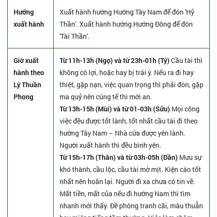
Hướng
Xuất hành hướng Hướng Tây Nam để đón 'Hỷ
xuất hành
Thần'. Xuất hành hướng Hướng Đông để đón
'Tài Thần'.
Giờ xuất
Từ 11h-13h (Ngọ) và từ 23h-01h (Tý)
Cầu tài thì
hành theo
không có lợi, hoặc hay bị trái ý. Nếu ra đi hay
Lý Thuần
thiệt, gặp nạn, việc quan trọng thì phải đòn, gặp
Phong
ma quỷ nên cúng tế thì mới an.
Từ 13h-15h (Mùi) và từ 01-03h (Sửu)
Mọi công
việc đều được tốt lành, tốt nhất cầu tài đi theo
hướng Tây Nam – Nhà cửa được yên lành.
Người xuất hành thì đều bình yên.
Từ 15h-17h (Thân) và từ 03h-05h (Dần)
Mưu sự
khó thành, cầu lộc, cầu tài mờ mịt. Kiện cáo tốt
nhất nên hoãn lại. Người đi xa chưa có tin về.
Mất tiền, mất của nếu đi hướng Nam thì tìm
nhanh mới thấy. Đề phòng tranh cãi, mâu thuẫn