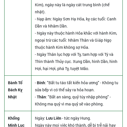
Kim), ngày này là ngày cát trung bình (chế
nhật).
- Nạp âm: Ngày Sơn Hạ Hỏa, kỵ các tuổi: Canh
Dần và Nhâm Dần.
- Ngày này thuộc hành Hỏa khắc với hành Kim,
ngoại trừ các tuổi: Nhâm Thân và Giáp Ngọ
thuộc hành Kim không sợ Hỏa.
- Ngày Thân lục hợp với Tỵ, tam hợp với Tý và
Thìn thành Thủy cục. Xung Dần, hình Dần, hình
Hợi, hại Hợi, phá Tỵ, tuyệt Mão.
Bành Tổ
-
Bính
: "Bất tu táo tất kiến hỏa ương" - Không tu
Bách Kỵ
sửa bếp vì có thể sảy ra hỏa hoạn.
Nhật
-
Thân
: "Bất an sàng, quỷ túy nhập phòng" -
Không ma quỷ vì ma quỷ sẽ vào phòng.
Khổng
Ngày:
Lưu Liên
- tức ngày Hung.
Minh Lục
Ngày này mọi việc khó thành, dễ bị trễ nải hay