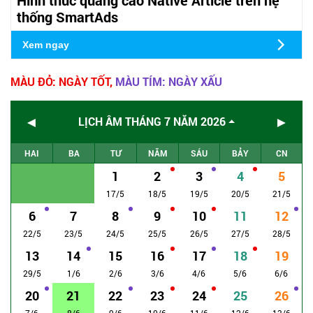
thống SmartAds
Xem ngay
MÀU ĐỎ: NGÀY TỐT,
MÀU TÍM: NGÀY XẤU
◄
►
LỊCH ÂM THÁNG 7 NĂM 2026
HAI
BA
TƯ
NĂM
SÁU
BẢY
CN
1
2
3
4
5
17/5
18/5
19/5
20/5
21/5
6
7
8
9
10
11
12
22/5
23/5
24/5
25/5
26/5
27/5
28/5
13
14
15
16
17
18
19
29/5
1/6
2/6
3/6
4/6
5/6
6/6
20
21
22
23
24
25
26
7/6
8/6
9/6
10/6
11/6
12/6
13/6