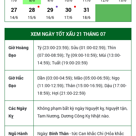
27
28
29
30
31
14/6
15/6
16/6
17/6
18/6
XEM NGÀY TỐT XẤU 21 THÁNG 07
Giờ Hoàng
Tý (23:00-23:59); Sửu (01:00-02:59); Thìn
Đạo
(07:00-08:59); Tỵ (09:00-10:59); Mùi (13:00-
14:59); Tuất (19:00-20:59)
Giờ Hắc
Dần (03:00-04:59); Mão (05:00-06:59); Ngọ
Đạo
(11:00-12:59); Thân (15:00-16:59); Dậu (17:00-
18:59); Hợi (21:00-22:59)
Các Ngày
Không phạm bất kỳ ngày Nguyệt kỵ, Nguyệt tận,
Kỵ
Tam Nương, Dương Công Kỵ Nhật nào.
Ngũ Hành
Ngày:
Bính Thân
- tức Can khắc Chi (Hỏa khắc