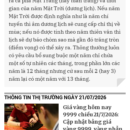
ra cả pha Mặt Trăng (hay tuần trăng) và thời
gian của năm Mặt Trời (dương lịch). Nếu năm
Mặt Trời được định nghĩa như là năm chí
tuyến thì âm dương lịch sẽ cung cấp chỉ thị về
mùa; nếu nó được tính theo năm thiên văn thì
lịch sẽ dự báo chòm sao mà gần đó trăng tròn
(điểm vọng) có thể xảy ra. Thông thường luôn
có yêu cầu bổ sung buộc một năm chỉ chứa
một số tự nhiên các tháng, trong phần lớn các
năm là 12 tháng nhưng cứ sau mỗi 2 (hay 3)
năm lại có một năm với 13 tháng.
THÔNG TIN THỊ TRƯỜNG NGÀY 21/07/2026
Giá vàng hôm nay
9999 chiều 21/7/2026:
Cập nhật bảng giá
vàng 9999, vàng nhẫn