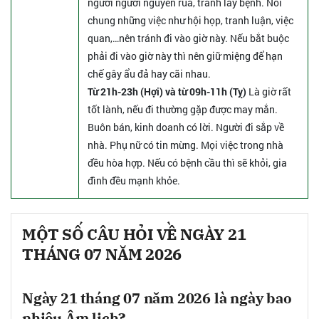
người người nguyền rủa, tránh lây bệnh. Nói
chung những việc như hội họp, tranh luận, việc
quan,…nên tránh đi vào giờ này. Nếu bắt buộc
phải đi vào giờ này thì nên giữ miệng để hạn
chế gây ẩu đả hay cãi nhau.
Từ 21h-23h (Hợi) và từ 09h-11h (Tỵ)
Là giờ rất
tốt lành, nếu đi thường gặp được may mắn.
Buôn bán, kinh doanh có lời. Người đi sắp về
nhà. Phụ nữ có tin mừng. Mọi việc trong nhà
đều hòa hợp. Nếu có bệnh cầu thì sẽ khỏi, gia
đình đều mạnh khỏe.
MỘT SỐ CÂU HỎI VỀ NGÀY 21
THÁNG 07 NĂM 2026
Ngày 21 tháng 07 năm 2026 là ngày bao
nhiêu Âm lịch?