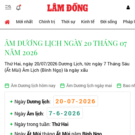
Mới nhất
Chính trị
Thời sự
Kinh tế
Đời sống
Pháp 
ÂM DƯƠNG LỊCH NGÀY 20 THÁNG 07
NĂM 2026
Thứ Hai, ngày 20/07/2026 Dương Lịch, tức ngày 7 Tháng Sáu
(Ất Mùi) Âm Lịch (Bính Ngọ) là ngày xấu
Âm Dương lịch hôm nay
Âm Dương lịch ngày mai
Bao n
20-07-2026
Ngày
Dương lịch
:
7-6-2026
Ngày
Âm lịch
:
Ngày trong tuần:
Thứ Hai
Ngày
Ất Mùi
tháng
Ất Mùi
năm
Bính Ngọ