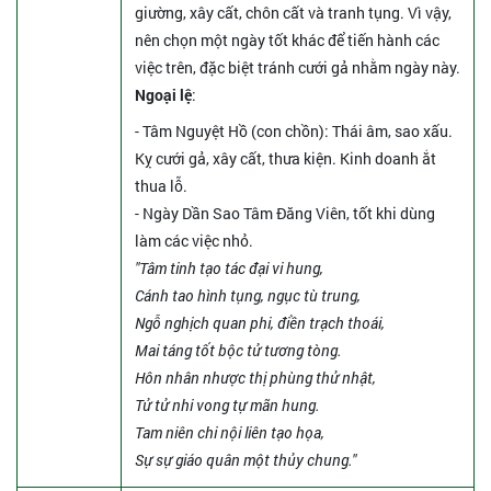
giường, xây cất, chôn cất và tranh tụng. Vì vậy,
nên chọn một ngày tốt khác để tiến hành các
việc trên, đặc biệt tránh cưới gả nhằm ngày này.
Ngoại lệ
:
- Tâm Nguyệt Hồ (con chồn): Thái âm, sao xấu.
Kỵ cưới gả, xây cất, thưa kiện. Kinh doanh ắt
thua lỗ.
- Ngày Dần Sao Tâm Đăng Viên, tốt khi dùng
làm các việc nhỏ.
"Tâm tinh tạo tác đại vi hung,
Cánh tao hình tụng, ngục tù trung,
Ngỗ nghịch quan phi, điền trạch thoái,
Mai táng tốt bộc tử tương tòng.
Hôn nhân nhược thị phùng thử nhật,
Tử tử nhi vong tự mãn hung.
Tam niên chi nội liên tạo họa,
Sự sự giáo quân một thủy chung."