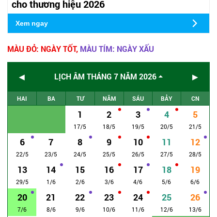
cho thương hiệu 2026
Xem ngay
MÀU ĐỎ: NGÀY TỐT,
MÀU TÍM: NGÀY XẤU
◄
►
LỊCH ÂM THÁNG 7 NĂM 2026
HAI
BA
TƯ
NĂM
SÁU
BẢY
CN
1
2
3
4
5
17/5
18/5
19/5
20/5
21/5
6
7
8
9
10
11
12
22/5
23/5
24/5
25/5
26/5
27/5
28/5
13
14
15
16
17
18
19
29/5
1/6
2/6
3/6
4/6
5/6
6/6
20
21
22
23
24
25
26
7/6
8/6
9/6
10/6
11/6
12/6
13/6