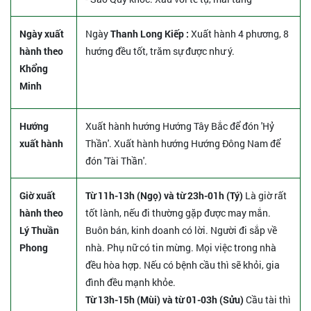
Ngày xuất
Ngày
Thanh Long Kiếp :
Xuất hành 4 phương, 8
hành theo
hướng đều tốt, trăm sự được như ý.
Khổng
Minh
Hướng
Xuất hành hướng Hướng Tây Bắc để đón 'Hỷ
xuất hành
Thần'. Xuất hành hướng Hướng Đông Nam để
đón 'Tài Thần'.
Giờ xuất
Từ 11h-13h (Ngọ) và từ 23h-01h (Tý)
Là giờ rất
hành theo
tốt lành, nếu đi thường gặp được may mắn.
Lý Thuần
Buôn bán, kinh doanh có lời. Người đi sắp về
Phong
nhà. Phụ nữ có tin mừng. Mọi việc trong nhà
đều hòa hợp. Nếu có bệnh cầu thì sẽ khỏi, gia
đình đều mạnh khỏe.
Từ 13h-15h (Mùi) và từ 01-03h (Sửu)
Cầu tài thì