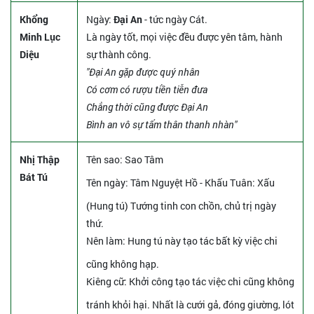
Khổng
Ngày:
Đại An
- tức ngày Cát.
Minh Lục
Là ngày tốt, mọi việc đều được yên tâm, hành
Diệu
sự thành công.
"Đại An gặp được quý nhân
Có cơm có rượu tiền tiễn đưa
Chẳng thời cũng được Đại An
Bình an vô sự tấm thân thanh nhàn"
Nhị Thập
Tên sao
: Sao Tâm
Bát Tú
Tên ngày
: Tâm Nguyệt Hồ - Khấu Tuân: Xấu
(Hung tú) Tướng tinh con chồn, chủ trị ngày
thứ.
Nên làm
: Hung tú này tạo tác bất kỳ việc chi
cũng không hạp.
Kiêng cữ
: Khởi công tạo tác việc chi cũng không
tránh khỏi hại. Nhất là cưới gả, đóng giường, lót