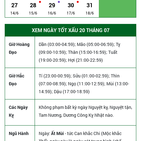
27
28
29
30
31
14/6
15/6
16/6
17/6
18/6
XEM NGÀY TỐT XẤU 20 THÁNG 07
Giờ Hoàng
Dần (03:00-04:59); Mão (05:00-06:59); Tỵ
Đạo
(09:00-10:59); Thân (15:00-16:59); Tuất
(19:00-20:59); Hợi (21:00-22:59)
Giờ Hắc
Tí (23:00-00:59); Sửu (01:00-02:59); Thìn
Đạo
(07:00-08:59); Ngọ (11:00-12:59); Mùi (13:00-
14:59); Dậu (17:00-18:59)
Các Ngày
Không phạm bất kỳ ngày Nguyệt kỵ, Nguyệt tận,
Kỵ
Tam Nương, Dương Công Kỵ Nhật nào.
Ngũ Hành
Ngày:
Ất Mùi
- tức Can khắc Chi (Mộc khắc