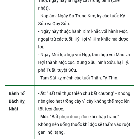
Thổ), ngày này là ngày cát trung bình (chế
nhật).
- Nạp âm: Ngày Sa Trung Kim, kỵ các tuổi: Kỷ
Sửu và Quý Sửu.
- Ngày này thuộc hành Kim khắc với hành Mộc,
ngoại trừ các tuổi: Kỷ Hợi vì Kim khắc mà được
lợi.
- Ngày Mùi lục hợp với Ngọ, tam hợp với Mão và
Hợi thành Mộc cục. Xung Sửu, hình Sửu, hại Tý,
phá Tuất, tuyệt Sửu.
- Tam Sát kỵ mệnh các tuổi Thân, Tý, Thìn.
Bành Tổ
-
Ất
: "Bất tải thực thiên chu bất chương" - Không
Bách Kỵ
nên gieo hạt trồng cây vì cây không thể mọc lên
Nhật
tốt tươi được.
-
Mùi
: "Bất phục dược, đọc khí nhập tràng" -
Không nên uống thuốc khí độc sẽ thấm vào ruột
gan, nội tạng.