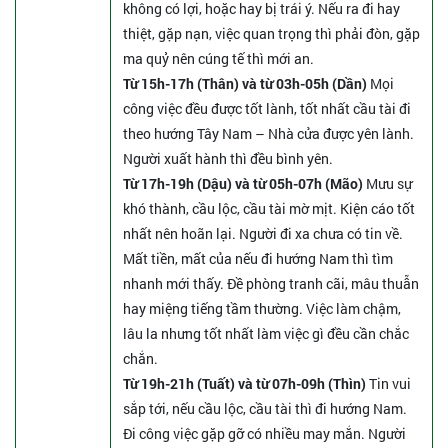
không có lợi, hoặc hay bị trái ý. Nếu ra đi hay
thiệt, gặp nạn, việc quan trọng thì phải đòn, gặp
ma quỷ nên cúng tế thì mới an.
Từ 15h-17h (Thân) và từ 03h-05h (Dần)
Mọi
công việc đều được tốt lành, tốt nhất cầu tài đi
theo hướng Tây Nam – Nhà cửa được yên lành.
Người xuất hành thì đều bình yên.
Từ 17h-19h (Dậu) và từ 05h-07h (Mão)
Mưu sự
khó thành, cầu lộc, cầu tài mờ mịt. Kiện cáo tốt
nhất nên hoãn lại. Người đi xa chưa có tin về.
Mất tiền, mất của nếu đi hướng Nam thì tìm
nhanh mới thấy. Đề phòng tranh cãi, mâu thuẫn
hay miệng tiếng tầm thường. Việc làm chậm,
lâu la nhưng tốt nhất làm việc gì đều cần chắc
chắn.
Từ 19h-21h (Tuất) và từ 07h-09h (Thìn)
Tin vui
sắp tới, nếu cầu lộc, cầu tài thì đi hướng Nam.
Đi công việc gặp gỡ có nhiều may mắn. Người