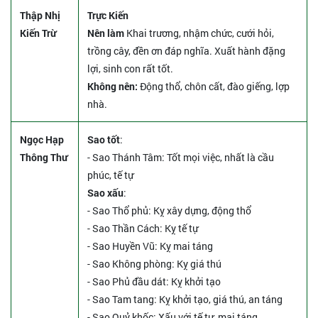
Thập Nhị
Trực Kiến
Kiến Trừ
Nên làm
Khai trương, nhậm chức, cưới hỏi,
trồng cây, đền ơn đáp nghĩa. Xuất hành đặng
lợi, sinh con rất tốt.
Không nên:
Động thổ, chôn cất, đào giếng, lợp
nhà.
Ngọc Hạp
Sao tốt
:
Thông Thư
- Sao Thánh Tâm: Tốt mọi việc, nhất là cầu
phúc, tế tự
Sao xấu
:
- Sao Thổ phủ: Kỵ xây dựng, động thổ
- Sao Thần Cách: Kỵ tế tự
- Sao Huyền Vũ: Kỵ mai táng
- Sao Không phòng: Kỵ giá thú
- Sao Phủ đầu dát: Kỵ khởi tạo
- Sao Tam tang: Kỵ khởi tạo, giá thú, an táng
- Sao Quỷ khốc: Xấu với tế tự, mai táng