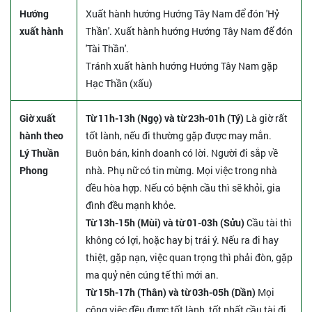
Hướng
Xuất hành hướng Hướng Tây Nam để đón 'Hỷ
xuất hành
Thần'. Xuất hành hướng Hướng Tây Nam để đón
'Tài Thần'.
Tránh xuất hành hướng Hướng Tây Nam gặp
Hạc Thần (xấu)
Giờ xuất
Từ 11h-13h (Ngọ) và từ 23h-01h (Tý)
Là giờ rất
hành theo
tốt lành, nếu đi thường gặp được may mắn.
Lý Thuần
Buôn bán, kinh doanh có lời. Người đi sắp về
Phong
nhà. Phụ nữ có tin mừng. Mọi việc trong nhà
đều hòa hợp. Nếu có bệnh cầu thì sẽ khỏi, gia
đình đều mạnh khỏe.
Từ 13h-15h (Mùi) và từ 01-03h (Sửu)
Cầu tài thì
không có lợi, hoặc hay bị trái ý. Nếu ra đi hay
thiệt, gặp nạn, việc quan trọng thì phải đòn, gặp
ma quỷ nên cúng tế thì mới an.
Từ 15h-17h (Thân) và từ 03h-05h (Dần)
Mọi
công việc đều được tốt lành, tốt nhất cầu tài đi