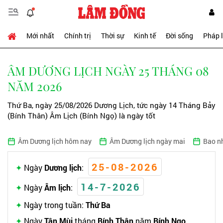
Mới nhất
Chính trị
Thời sự
Kinh tế
Đời sống
Pháp 
ÂM DƯƠNG LỊCH NGÀY 25 THÁNG 08
NĂM 2026
Thứ Ba, ngày 25/08/2026 Dương Lịch, tức ngày 14 Tháng Bảy
(Bính Thân) Âm Lịch (Bính Ngọ) là ngày tốt
Âm Dương lịch hôm nay
Âm Dương lịch ngày mai
Bao n
25-08-2026
Ngày
Dương lịch
:
14-7-2026
Ngày
Âm lịch
:
Ngày trong tuần:
Thứ Ba
Ngày
Tân Mùi
tháng
Bính Thân
năm
Bính Ngọ