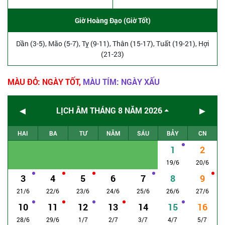
Giờ Hoàng Đạo (Giờ Tốt)
Dần (3-5), Mão (5-7), Tỵ (9-11), Thân (15-17), Tuất (19-21), Hợi
(21-23)
MÀU ĐỎ: NGÀY TỐT,
MÀU TÍM: NGÀY XẤU
◄
►
LỊCH ÂM THÁNG 8 NĂM 2026
HAI
BA
TƯ
NĂM
SÁU
BẢY
CN
1
2
19/6
20/6
3
4
5
6
7
8
9
21/6
22/6
23/6
24/6
25/6
26/6
27/6
10
11
12
13
14
15
16
28/6
29/6
1/7
2/7
3/7
4/7
5/7