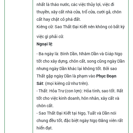
nhất là tháo nước, các việc thủy lợi, việc đi
thuyền, xây cất nhà cửa, trổ cửa, cưới gả, chôn
cất hay chặt cỏ phá đất.
Kiêng cữ
: Sao Thất Đại Kiết nên không có bất kỳ
việc gì phải cữ.
Ngoại lệ
:
- Ba ngày là: Bính Dần, Nhâm Dần và Giáp Ngọ
tốt cho xây dựng, chôn cất, song cũng ngày Dần
nhưng ngày Dần khác lại không tốt. Bởi sao
Thất gặp ngày Dần là phạm vào
Phục Đoạn
Sát
: (mọi kiêng cữ như trên).
- Thất: Hỏa Trư (con lợn): Hỏa tinh, sao tốt. Rất
tốt cho việc kinh doanh, hôn nhân, xây cất và
chôn cất.
- Sao Thất Đại Kiết tại Ngọ, Tuất và Dần nói
chung đều tốt, đặc biệt ngày Ngọ Đăng viên rất
hiển đạt.