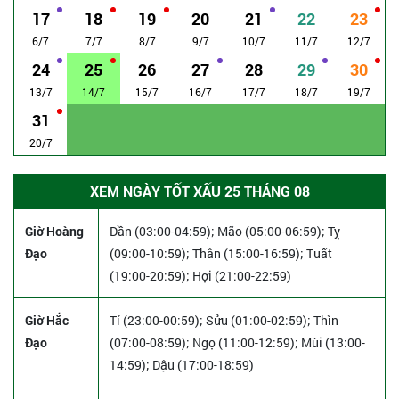
17
18
19
20
21
22
23
6/7
7/7
8/7
9/7
10/7
11/7
12/7
24
25
26
27
28
29
30
13/7
14/7
15/7
16/7
17/7
18/7
19/7
31
20/7
XEM NGÀY TỐT XẤU 25 THÁNG 08
Giờ Hoàng
Dần (03:00-04:59); Mão (05:00-06:59); Tỵ
Đạo
(09:00-10:59); Thân (15:00-16:59); Tuất
(19:00-20:59); Hợi (21:00-22:59)
Giờ Hắc
Tí (23:00-00:59); Sửu (01:00-02:59); Thìn
Đạo
(07:00-08:59); Ngọ (11:00-12:59); Mùi (13:00-
14:59); Dậu (17:00-18:59)