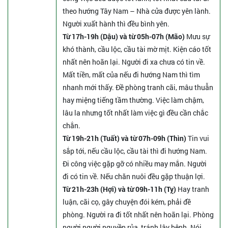
theo hướng Tây Nam – Nhà cửa được yên lành.
Người xuất hành thì đều bình yên.
Từ 17h-19h (Dậu) và từ 05h-07h (Mão)
Mưu sự
khó thành, cầu lộc, cầu tài mờ mịt. Kiện cáo tốt
nhất nên hoãn lại. Người đi xa chưa có tin về.
Mất tiền, mất của nếu đi hướng Nam thì tìm
nhanh mới thấy. Đề phòng tranh cãi, mâu thuẫn
hay miệng tiếng tầm thường. Việc làm chậm,
lâu la nhưng tốt nhất làm việc gì đều cần chắc
chắn.
Từ 19h-21h (Tuất) và từ 07h-09h (Thìn)
Tin vui
sắp tới, nếu cầu lộc, cầu tài thì đi hướng Nam.
Đi công việc gặp gỡ có nhiều may mắn. Người
đi có tin về. Nếu chăn nuôi đều gặp thuận lợi.
Từ 21h-23h (Hợi) và từ 09h-11h (Tỵ)
Hay tranh
luận, cãi cọ, gây chuyện đói kém, phải đề
phòng. Người ra đi tốt nhất nên hoãn lại. Phòng
người người nguyền rủa, tránh lây bệnh. Nói