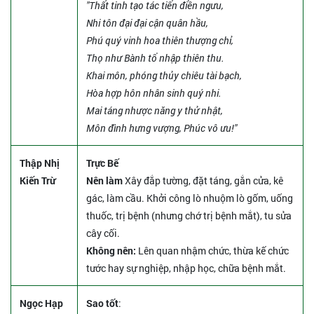
"Thất tinh tạo tác tiến điền ngưu,
Nhi tôn đại đại cận quân hầu,
Phú quý vinh hoa thiên thượng chỉ,
Thọ như Bành tổ nhập thiên thu.
Khai môn, phóng thủy chiêu tài bạch,
Hòa hợp hôn nhân sinh quý nhi.
Mai táng nhược năng y thử nhật,
Môn đình hưng vượng, Phúc vô ưu!"
Thập Nhị
Trực Bế
Kiến Trừ
Nên làm
Xây đắp tường, đặt táng, gắn cửa, kê
gác, làm cầu. Khởi công lò nhuộm lò gốm, uống
thuốc, trị bệnh (nhưng chớ trị bệnh mắt), tu sửa
cây cối.
Không nên:
Lên quan nhậm chức, thừa kế chức
tước hay sự nghiệp, nhập học, chữa bệnh mắt.
Ngọc Hạp
Sao tốt
: