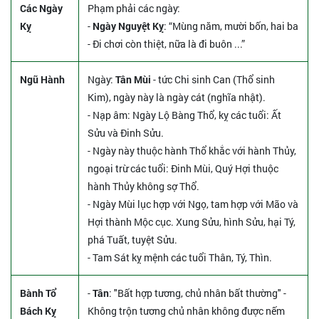
Các Ngày
Phạm phải các ngày:
Kỵ
-
Ngày Nguyệt Kỵ
: “Mùng năm, mười bốn, hai ba
- Đi chơi còn thiệt, nữa là đi buôn ...”
Ngũ Hành
Ngày:
Tân Mùi
- tức Chi sinh Can (Thổ sinh
Kim), ngày này là ngày cát (nghĩa nhật).
- Nạp âm: Ngày Lộ Bàng Thổ, kỵ các tuổi: Ất
Sửu và Đinh Sửu.
- Ngày này thuộc hành Thổ khắc với hành Thủy,
ngoại trừ các tuổi: Đinh Mùi, Quý Hợi thuộc
hành Thủy không sợ Thổ.
- Ngày Mùi lục hợp với Ngọ, tam hợp với Mão và
Hợi thành Mộc cục. Xung Sửu, hình Sửu, hại Tý,
phá Tuất, tuyệt Sửu.
- Tam Sát kỵ mệnh các tuổi Thân, Tý, Thìn.
Bành Tổ
-
Tân
: "Bất hợp tương, chủ nhân bất thường" -
Bách Kỵ
Không trộn tương chủ nhân không được nếm