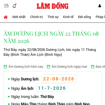
Mới nhất
Chính trị
Thời sự
Kinh tế
Đời sống
Pháp 
ÂM DƯƠNG LỊCH NGÀY 22 THÁNG 08
NĂM 2026
Thứ Bảy, ngày 22/08/2026 Dương Lịch, tức ngày 11 Tháng
Bảy (Bính Thân) Âm Lịch (Bính Ngọ)
Âm Dương lịch hôm nay
Âm Dương lịch ngày mai
Bao n
22-08-2026
Ngày
Dương lịch
:
11-7-2026
Ngày
Âm lịch
:
Ngày trong tuần:
Thứ Bảy
Ngày
Mậu Thìn
tháng
Bính Thân
năm
Bính Ngọ