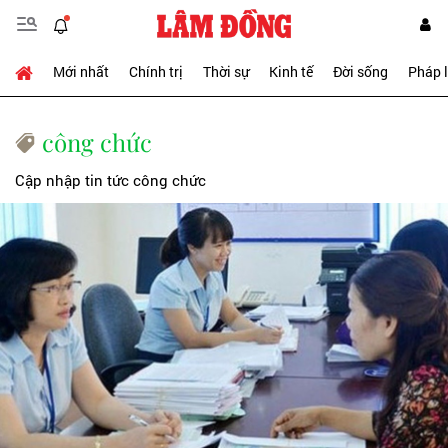
Mới nhất
Chính trị
Thời sự
Kinh tế
Đời sống
Pháp 
công chức
Cập nhập tin tức công chức