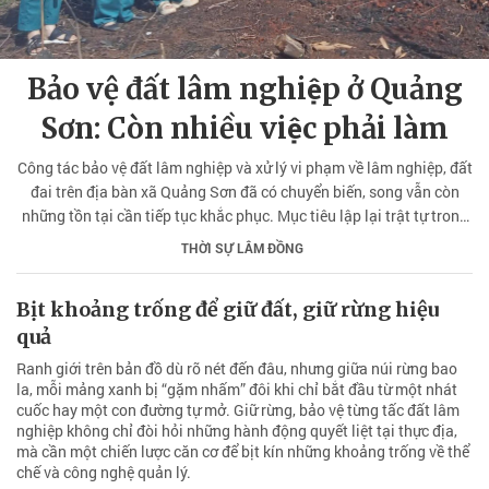
Bảo vệ đất lâm nghiệp ở Quảng
Sơn: Còn nhiều việc phải làm
Công tác bảo vệ đất lâm nghiệp và xử lý vi phạm về lâm nghiệp, đất
đai trên địa bàn xã Quảng Sơn đã có chuyển biến, song vẫn còn
những tồn tại cần tiếp tục khắc phục. Mục tiêu lập lại trật tự trong
lĩnh vực này vẫn đòi hỏi nhiều giải pháp đồng bộ và quyết liệt.
THỜI SỰ LÂM ĐỒNG
Bịt khoảng trống để giữ đất, giữ rừng hiệu
quả
Ranh giới trên bản đồ dù rõ nét đến đâu, nhưng giữa núi rừng bao
la, mỗi mảng xanh bị “gặm nhấm” đôi khi chỉ bắt đầu từ một nhát
cuốc hay một con đường tự mở. Giữ rừng, bảo vệ từng tấc đất lâm
nghiệp không chỉ đòi hỏi những hành động quyết liệt tại thực địa,
mà cần một chiến lược căn cơ để bịt kín những khoảng trống về thể
chế và công nghệ quản lý.