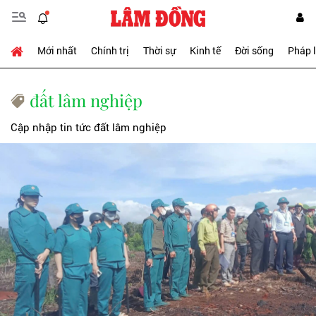
Mới nhất
Chính trị
Thời sự
Kinh tế
Đời sống
Pháp 
đất lâm nghiệp
Cập nhập tin tức đất lâm nghiệp