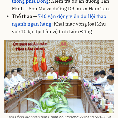
thông phía Đông
: Kiểm tra dự án đường Tân
Minh – Sơn Mỹ và đường D9 tại xã Ham Tan.
Thể thao
—
746 vận động viên dự Hội thao
ngành ngân hàng
: Khai mạc vòng loại khu
vực 10 tại địa bàn vệ tinh Lâm Đồng.
Lâm Đồng dự phiên họp Chính phủ thường kỳ tháng 6/2026 và