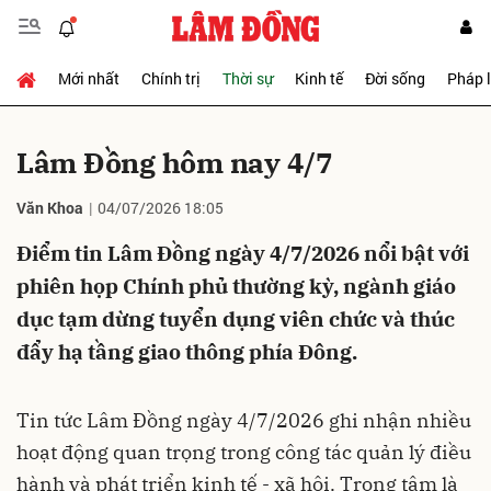
Mới nhất
Chính trị
Thời sự
Kinh tế
Đời sống
Pháp 
Gửi bình luận
Lâm Đồng hôm nay 4/7
Văn Khoa
04/07/2026 18:05
Điểm tin Lâm Đồng ngày 4/7/2026 nổi bật với
phiên họp Chính phủ thường kỳ, ngành giáo
dục tạm dừng tuyển dụng viên chức và thúc
Hủy
Gửi
đẩy hạ tầng giao thông phía Đông.
Tin tức Lâm Đồng ngày 4/7/2026 ghi nhận nhiều
hoạt động quan trọng trong công tác quản lý điều
hành và phát triển kinh tế - xã hội. Trọng tâm là