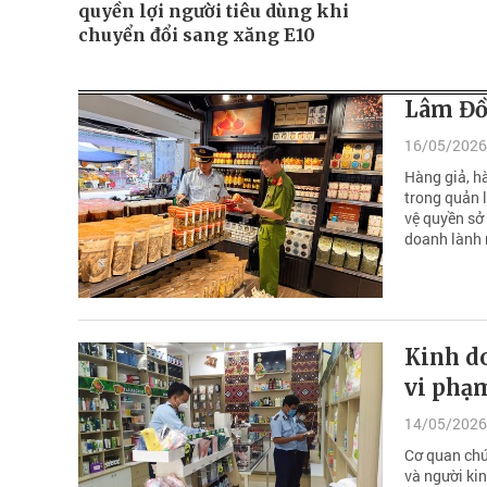
quyền lợi người tiêu dùng khi
chuyển đổi sang xăng E10
Lâm Đồn
16/05/2026
Hàng giả, h
trong quản l
vệ quyền sở
doanh lành
Kinh d
vi phạ
14/05/2026
Cơ quan chứ
và người kin