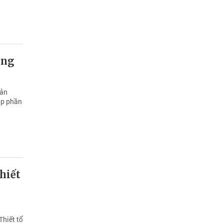
ùng
sản
óp phần
hiết
iết tổ