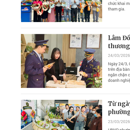
chức khai 
tham gia.
Lâm Đồ
thương
24/03/2026
Ngày 24/3, 
trên địa bà
ngăn chặn c
doanh nghi
Từ ngày 
phườn
23/03/2026
UBND phườn