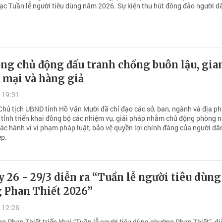
mạc Tuần lễ người tiêu dùng năm 2026. Sự kiện thu hút đông đảo người d
ng chủ động đấu tranh chống buôn lậu, gia
 mại và hàng giả
 19:31
Chủ tịch UBND tỉnh Hồ Văn Mười đã chỉ đạo các sở, ban, ngành và địa p
n tỉnh triển khai đồng bộ các nhiệm vụ, giải pháp nhằm chủ động phòng 
ác hành vi vi phạm pháp luật, bảo vệ quyền lợi chính đáng của người dâ
ệp.
26 - 29/3 diễn ra “Tuần lễ người tiêu dùng
g Phan Thiết 2026”
 12:26
g Phan Thiết triển khai “Tuần lễ người tiêu dùng phường Phan Thiết”, di