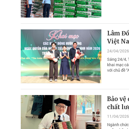
Lâm Đồ
Việt N
24/04/2026
Sáng 24/4, 
khai mạc cá
với chủ đề “
Bảo vệ 
chất l
11/04/2026
Ngành chức 