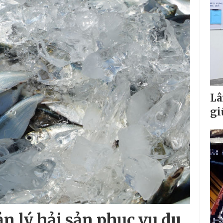
Lâ
gi
n lý hải sản phục vụ du