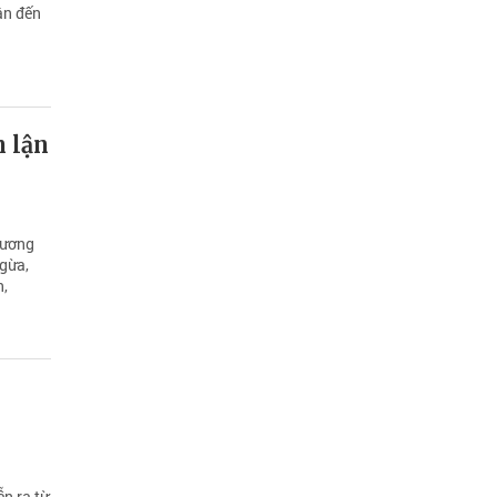
ân đến
n lận
hương
ngừa,
n,
ễn ra từ