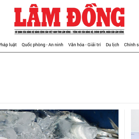
háp luật
Quốc phòng - An ninh
Văn hóa - Giải trí
Du lịch
Chính 