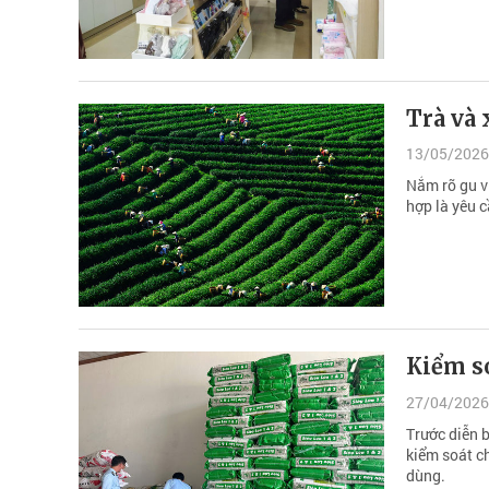
Trà và 
13/05/2026
Nắm rõ gu v
hợp là yêu c
Kiểm so
27/04/2026
Trước diễn b
kiểm soát c
dùng.