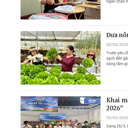
ngăn chặn h
Đưa nô
08/04/2026
Trước yêu c
sạch đến gầ
nâng tầm gi
Khai mạc
2026”
26/03/2026
Sáng 26/3, U