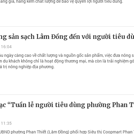
àng giả, hàng kém chất lượng để bảo vệ quyền lợi người tiêu dùng.
ng sản sạch Lâm Đồng đến với người tiêu d
 16:04
ầu ngày càng cao về chất lượng và nguồn gốc sản phẩm, việc đưa nông 
n du khách không chỉ là hoạt động thương mại, mà còn là trải nghiệm g
á trị nông nghiệp địa phương.
 “Tuần lễ người tiêu dùng phường Phan T
 11:35
BND phường Phan Thiết (Lâm Đồng) phối hợp Siêu thị Coopmart Phan Th