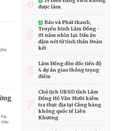
4
19 Điều Đảng viên không
được làm
Báo và Phát thanh,
Truyền hình Lâm Đồng -
5
01 năm nhìn lại: Dấu ấn
đậm nét từ tinh thần Đoàn
kết
 phù
Lâm Đồng đôn đốc tiến độ
6
4 dự án giao thông trọng
điểm
Chủ tịch UBND tỉnh Lâm
ường
Đồng Hồ Văn Mười kiểm
7
tra thực địa tại Cảng hàng
không quốc tế Liên
tra,
Khương
 tiêu