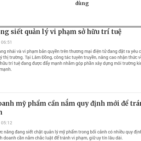
dùng
g siết quản lý vi phạm sở hữu trí tuệ
 06:51
àng nhái và vi phạm bản quyền trên thương mại điện tử đang đặt ra yêu 
ý thị trường. Tại Lâm Đồng, công tác tuyên truyền, nâng cao nhận thức 
 hữu trí tuệ đang được đẩy mạnh nhằm góp phần xây dựng môi trường ki
 mạnh.
oanh mỹ phẩm cần nắm quy định mới để tr
m
 05:12
c năng đang siết chặt quản lý mỹ phẩm trong bối cảnh có nhiều quy địn
h doanh cần nắm chắc luật để tránh vi phạm, giữ uy tín lâu dài.