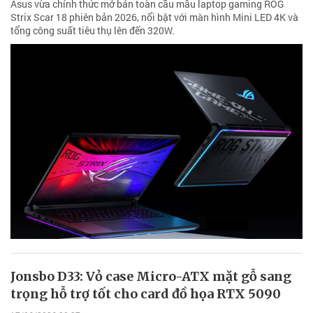
Asus vừa chính thức mở bán toàn cầu mẫu laptop gaming ROG
Strix Scar 18 phiên bản 2026, nổi bật với màn hình Mini LED 4K và
tổng công suất tiêu thụ lên đến 320W.
Jonsbo D33: Vỏ case Micro-ATX mặt gỗ sang
trọng hỗ trợ tốt cho card đồ họa RTX 5090