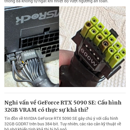
thống đã không tự ngắt khi nhiệt độ vượt ngưỡng an toàn.
Nghi vấn về GeForce RTX 5090 SE: Cấu hình
32GB VRAM có thực sự khả thi?
Tin đồn về NVIDIA GeForce RTX 5090 SE gây chú ý với cấu hình
32GB GDDR7 trên bus 384-bit. Tuy nhiên, các rào cản kỹ thuật về
bộ nhớ khiến tính khả thi bị bỏ ngỏ.