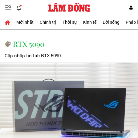
Mới nhất
Chính trị
Thời sự
Kinh tế
Đời sống
Pháp 
RTX 5090
Cập nhập tin tức RTX 5090