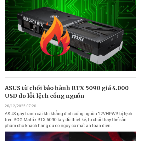
ASUS từ chối bảo hành RTX 5090 giá 4.000
USD do lỗi lệch cổng nguồn
26/12/2025 07:20
ASUS gây tranh cãi khi khẳng định cổng nguồn 12VHPWR bị lệch
trên ROG Matrix RTX 5090 là ý đồ thiết kế, từ chối thay thế sản
phẩm cho khách hàng dù có nguy cơ mất an toàn điện.