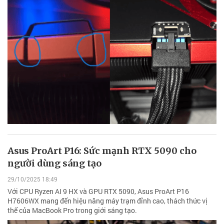
Asus ProArt P16: Sức mạnh RTX 5090 cho
người dùng sáng tạo
29/10/2025 18:49
Với CPU Ryzen AI 9 HX và GPU RTX 5090, Asus ProArt P16
H7606WX mang đến hiệu năng máy trạm đỉnh cao, thách thức vị
thế của MacBook Pro trong giới sáng tạo.