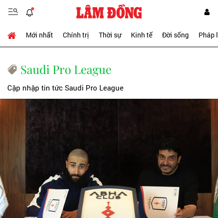
Mới nhất
Chính trị
Thời sự
Kinh tế
Đời sống
Pháp 
Saudi Pro League
Cập nhập tin tức Saudi Pro League