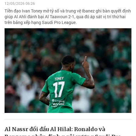
12/05/2026 06:26
Tiền đạo Ivan Toney mở tỷ số và trung vệ Ibanez ghi bàn quyết định
giúp Al Ahli đánh bại Al Taawoun 2-1, qua đó áp sát vị trí thứ hai
trên bảng xếp hạng Saudi Pro League.
Al Nassr đối đầu Al Hilal: Ronaldo và