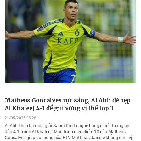
Matheus Goncalves rực sáng, Al Ahli đè bẹp
Al Khaleej 4-1 để giữ vững vị thế top 3
21/05/2026 06:28
Al Ahli khép lại mùa giải Saudi Pro League bằng chiến thắng áp
đảo 4-1 trước Al Khaleej. Màn trình diễn điểm 10 của Matheus
Goncalves giúp đội bóng của HLV Matthias Jaissle khẳng định vị