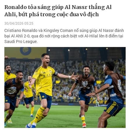
Ronaldo tỏa sáng giúp Al Nassr thắng Al
Ahli, bứt phá trong cuộc đua vô địch
30/04/2026 05:25
Cristiano Ronaldo và Kingsley Coman nổ súng giúp Al Nassr đánh
bại Al Ahli 2-0, qua đó nới rộng cách biệt với Al-Hilal lên 8 điểm tại
Saudi Pro League.