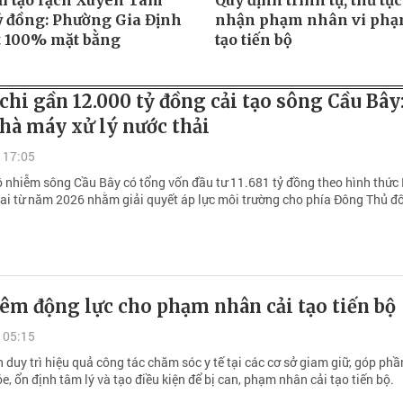
ải tạo rạch Xuyên Tâm
Quy định trình tự, thủ tụ
tỷ đồng: Phường Gia Định
nhận phạm nhân vi phạm
t 100% mặt bằng
tạo tiến bộ
chi gần 12.000 tỷ đồng cải tạo sông Cầu Bây
hà máy xử lý nước thải
 17:05
 ô nhiễm sông Cầu Bây có tổng vốn đầu tư 11.681 tỷ đồng theo hình thức 
khai từ năm 2026 nhằm giải quyết áp lực môi trường cho phía Đông Thủ đô
êm động lực cho phạm nhân cải tạo tiến bộ
 05:15
 duy trì hiệu quả công tác chăm sóc y tế tại các cơ sở giam giữ, góp ph
, ổn định tâm lý và tạo điều kiện để bị can, phạm nhân cải tạo tiến bộ.