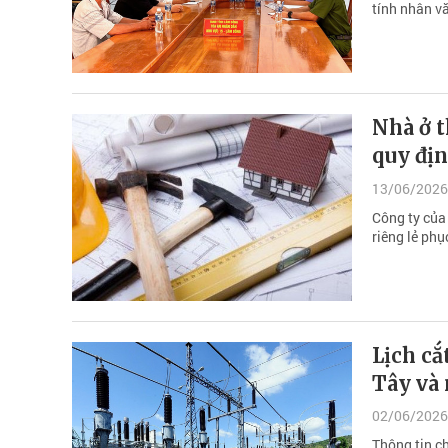
tính nhân v
Nhà ở t
quy đị
13/06/2026
Công ty của
riêng lẻ ph
Lịch cắ
Tây và 
02/06/2026
Thông tin c