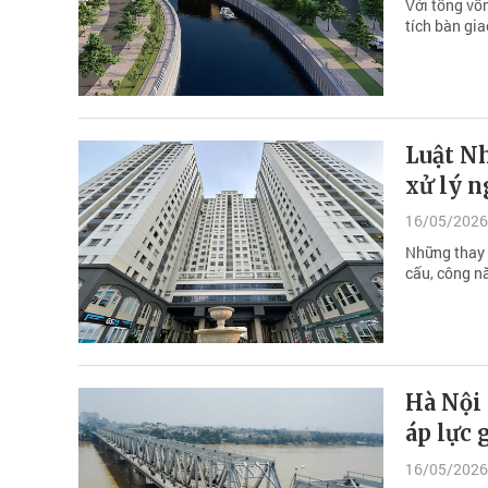
Với tổng vố
tích bàn gi
Luật Nh
xử lý 
16/05/2026
Những thay 
cấu, công n
Hà Nội
áp lực 
16/05/2026