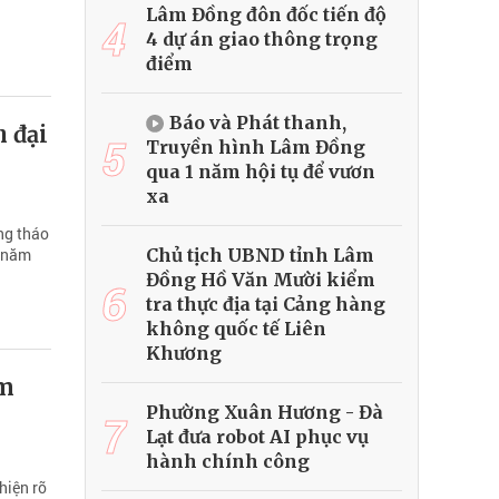
Lâm Đồng đôn đốc tiến độ
4
4 dự án giao thông trọng
điểm
Báo và Phát thanh,
h đại
5
Truyền hình Lâm Đồng
qua 1 năm hội tụ để vươn
xa
ng tháo
Chủ tịch UBND tỉnh Lâm
o năm
Đồng Hồ Văn Mười kiểm
6
tra thực địa tại Cảng hàng
không quốc tế Liên
Khương
ạm
Phường Xuân Hương - Đà
7
Lạt đưa robot AI phục vụ
hành chính công
hiện rõ