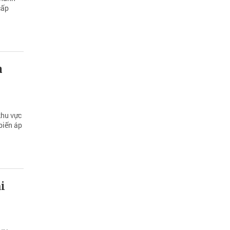
cấp
h
khu vực
biến áp
i