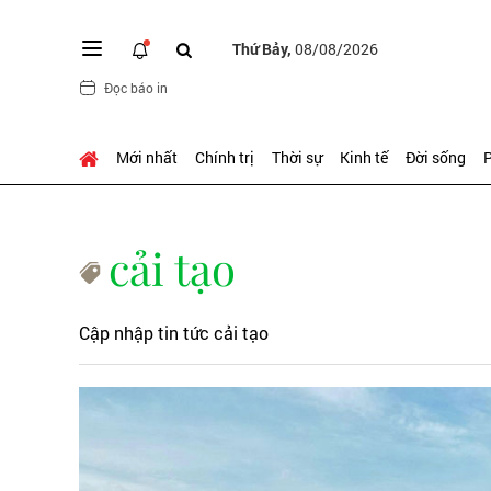
Thứ Bảy,
08/08/2026
Đọc báo in
Mới nhất
Chính trị
Thời sự
Kinh tế
Đời sống
P
cải tạo
Cập nhập tin tức cải tạo