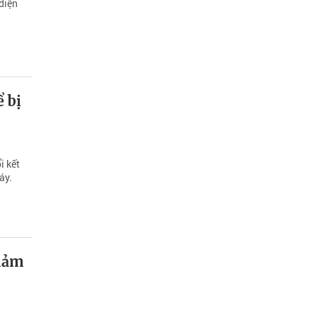
diện
 bị
i kết
áy.
giảm