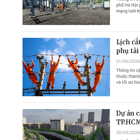
phố Hà Nội 
mạng lưới k
Lịch cắ
phụ tải
01/06/2026
Thông tin cậ
thuộc thành
và tối ưu h
Dự án c
TP.HCM
30/05/2026