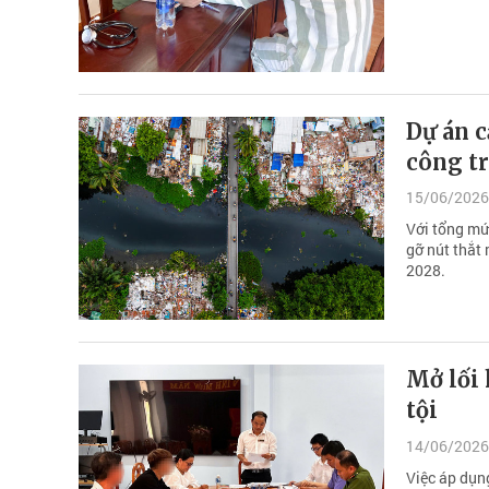
Dự án c
công tr
15/06/2026
Với tổng mứ
gỡ nút thắt
2028.
Mở lối
tội
14/06/2026
Việc áp dụn