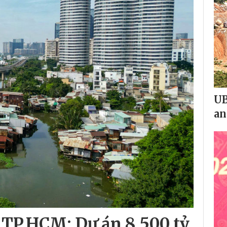
UB
an
 TP.HCM: Dự án 8.500 tỷ