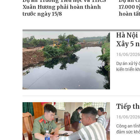
Dự án Trường Tiểu học và THCS
Dự án c
Xuân Hương phải hoàn thành
17.000 
trước ngày 15/8
hoàn tấ
Hà Nội 
Xây 5 n
16/06/2026
Dự án xử lý
kiến triển 
Tiếp th
16/06/2026
Công an tỉnh
đảm sức khỏe