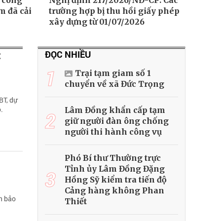
c công
Nghị định 217/2026/NĐ-CP: Các
 đã cải
trường hợp bị thu hồi giấy phép
xây dựng từ 01/07/2026
ĐỌC NHIỀU
:
1
Trại tạm giam số 1
chuyển về xã Đức Trọng
BT, dự
.
Lâm Đồng khẩn cấp tạm
2
giữ người đàn ông chống
người thi hành công vụ
Phó Bí thư Thường trực
Tỉnh ủy Lâm Đồng Đặng
3
Hồng Sỹ kiểm tra tiến độ
Cảng hàng không Phan
ần bảo
Thiết