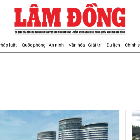
háp luật
Quốc phòng - An ninh
Văn hóa - Giải trí
Du lịch
Chính 