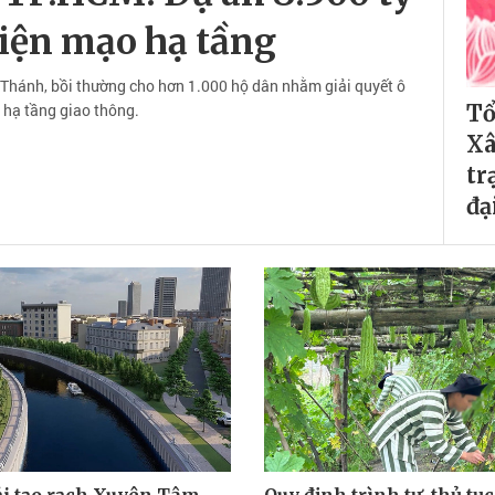
diện mạo hạ tầng
 Thánh, bồi thường cho hơn 1.000 hộ dân nhằm giải quyết ô
 hạ tầng giao thông.
Tổ
Xâ
tr
đạ