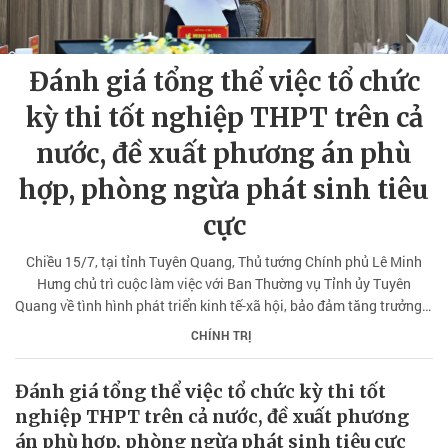
Đánh giá tổng thể việc tổ chức
kỳ thi tốt nghiệp THPT trên cả
nước, đề xuất phương án phù
hợp, phòng ngừa phát sinh tiêu
cực
Chiều 15/7, tại tỉnh Tuyên Quang, Thủ tướng Chính phủ Lê Minh
Hưng chủ trì cuộc làm việc với Ban Thường vụ Tỉnh ủy Tuyên
Quang về tình hình phát triển kinh tế-xã hội, bảo đảm tăng trưởng 2
con số, giải ngân vốn đầu tư công, vận hành chính quyền địa
CHÍNH TRỊ
phương 2 cấp, thực hiện Nghị quyết số 57-NQ/TW của Bộ Chính
trị...
Đánh giá tổng thể việc tổ chức kỳ thi tốt
nghiệp THPT trên cả nước, đề xuất phương
án phù hợp, phòng ngừa phát sinh tiêu cực