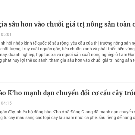
a sâu hơn vào chuỗi giá trị nông sản toàn 
 05:01
nh hội nhập kinh tế quốc tế sâu rộng, yêu cầu của thị trường nông sản 
chất lượng, truy xuất nguồn gốc, tiêu chuẩn xanh và phát triển bền vững
 này, doanh nghiệp, hợp tác xã và người sản xuất nông nghiệp ở Lâm Đồ
 phát huy lợi thế so sánh, tham gia sâu hơn vào chuỗi giá trị nông sản 
ào K’ho mạnh dạn chuyển đổi cơ cấu cây tr
 04:15
ần đây, nhiều hộ đồng bào K’ho ở xã Đông Giang đã mạnh dạn chuyển 
ng từ cây màu sang các loại cây lâu năm như: cà phê, sầu riêng để nâng 