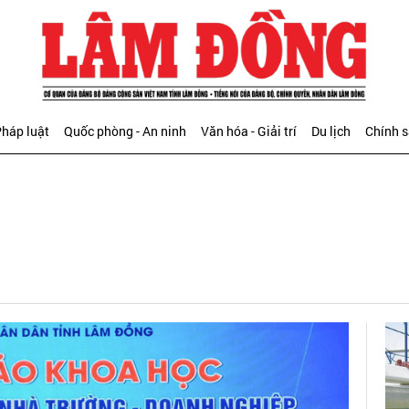
háp luật
Quốc phòng - An ninh
Văn hóa - Giải trí
Du lịch
Chính 