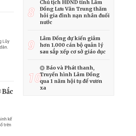
Chủ tịch HĐND tỉnh Lâm
8
Đồng Lưu Văn Trung thăm
hỏi gia đình nạn nhân đuối
nước
Lâm Đồng dự kiến giảm
9
g Lũy
hơn 1.000 cán bộ quản lý
 dân.
sau sắp xếp cơ sở giáo dục
Báo và Phát thanh,
10
Truyền hình Lâm Đồng
qua 1 năm hội tụ để vươn
xa
ở Bắc
sinh kế
ố trên