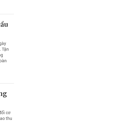
cầu
ngày
. Tận
ng
toàn
ồng
đổi cơ
cao thu