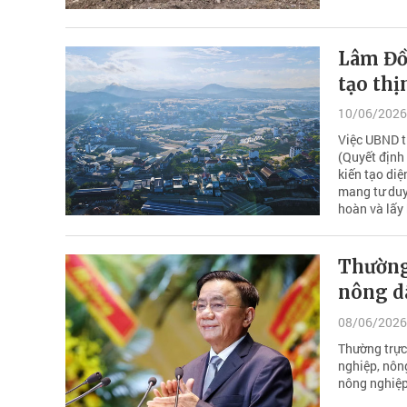
Lâm Đồ
tạo th
10/06/2026
Việc UBND t
(Quyết định
kiến tạo di
mang tư duy 
hoàn và lấy
Thường 
nông d
08/06/2026
Thường trực
nghiệp, nông
nông nghiệp