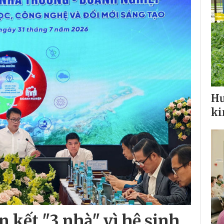
Hư
ki
 kết "3 nhà" vì hệ sinh