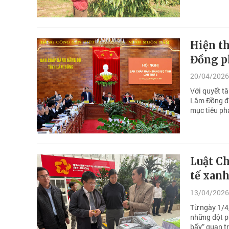
Hiện th
Đồng p
20/04/2026
Với quyết tâ
Lâm Đồng đa
mục tiêu phá
Luật C
tế xanh
13/04/2026
Từ ngày 1/4
những đột p
bẩy” quan t