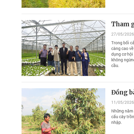
Tham gi
27/05/2026
Trong bối cả
càng cao về 
dụng cơ hội
không ngừng
cầu.
Đồng b
11/05/2026
Những năm g
cấu cây trồ
nhập.