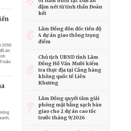
4
01 năm nhìn lại: Dấu ấn
đậm nét từ tinh thần Đoàn
kết
iến
Lâm Đồng đôn đốc tiến độ
5
4 dự án giao thông trọng
điểm
m 2050
 đồ án
ỉnh
Chủ tịch UBND tỉnh Lâm
tế tuần
Đồng Hồ Văn Mười kiểm
6
tra thực địa tại Cảng hàng
không quốc tế Liên
Khương
ủa
Lâm Đồng quyết tâm giải
7
phóng mặt bằng sạch bàn
giao cho 2 dự án cao tốc
 nông
trước tháng 9/2026
 xanh,