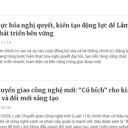
ực hóa nghị quyết, kiến tạo động lực để Lâ
hát triển bền vững
 11:14
m chính trị cao và sự vào cuộc đồng bộ của cả hệ thống chính trị, Đảng b
ng từng bước hiện thực hóa nghị quyết đại hội, tạo nền tảng vững chắc
t triển nhanh, toàn diện và bền vững trong giai đoạn mới.
huyển giao công nghệ mới: “Cú hích” cho k
 và đổi mới sáng tạo
 05:00
/2026, Luật Chuyển giao công nghệ mới (Luật 115) chính thức có hiệu lự
há về công nghệ xanh và phân cấp quản lý mạnh mẽ. Đây được xem là “
rọng để tỉnh Lâm Đồng đẩy mạnh đổi mới sáng tạo, phát triển nông nghi