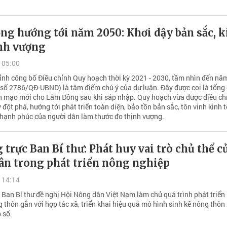
ng hướng tới năm 2050: Khơi dậy bản sắc, k
ịnh vượng
 05:00
ỉnh công bố Điều chỉnh Quy hoạch thời kỳ 2021 - 2030, tầm nhìn đến nă
 số 2786/QĐ-UBND) là tâm điểm chú ý của dư luận. Đây được coi là tổng
ện mạo mới cho Lâm Đồng sau khi sáp nhập. Quy hoạch vừa được điều ch
đột phá, hướng tới phát triển toàn diện, bảo tồn bản sắc, tôn vinh kinh 
 hạnh phúc của người dân làm thước đo thịnh vượng.
trực Ban Bí thư: Phát huy vai trò chủ thể c
ân trong phát triển nông nghiệp
 14:14
 Ban Bí thư đề nghị Hội Nông dân Việt Nam làm chủ quá trình phát triển
 thôn gắn với hợp tác xã, triển khai hiệu quả mô hình sinh kế nông thôn
 số.