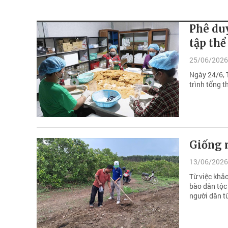
Phê duy
tập thể
25/06/2026
Ngày 24/6, 
trình tổng t
Giống 
13/06/2026
Từ việc khảo
bào dân tộc
người dân t