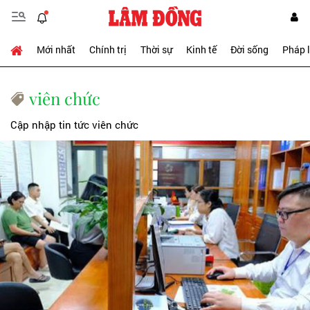
Mới nhất
Chính trị
Thời sự
Kinh tế
Đời sống
Pháp 
viên chức
Cập nhập tin tức viên chức