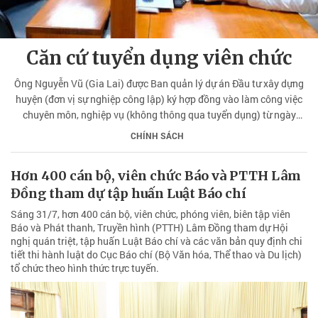
Căn cứ tuyển dụng viên chức
Ông Nguyễn Vũ (Gia Lai) được Ban quản lý dự án Đầu tư xây dựng
huyện (đơn vị sự nghiệp công lập) ký hợp đồng vào làm công việc
chuyên môn, nghiệp vụ (không thông qua tuyển dụng) từ ngày
01/4/2010. Ngày 01/01/2012 ông được cấp có thẩm quyền cho
CHÍNH SÁCH
phép ký hợp đồng không xác định thời hạn, từ đó đến nay vẫn làm
công việc chuyên môn, nghiệp vụ tại đơn vị.
Hơn 400 cán bộ, viên chức Báo và PTTH Lâm
Đồng tham dự tập huấn Luật Báo chí
Sáng 31/7, hơn 400 cán bộ, viên chức, phóng viên, biên tập viên
Báo và Phát thanh, Truyền hình (PTTH) Lâm Đồng tham dự Hội
nghị quán triệt, tập huấn Luật Báo chí và các văn bản quy định chi
tiết thi hành luật do Cục Báo chí (Bộ Văn hóa, Thể thao và Du lịch)
tổ chức theo hình thức trực tuyến.