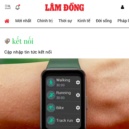
Mới nhất
Chính trị
Thời sự
Kinh tế
Đời sống
Pháp 
kết nối
Cập nhập tin tức kết nối