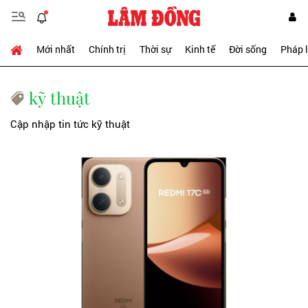
Mới nhất
Chính trị
Thời sự
Kinh tế
Đời sống
Pháp 
kỹ thuật
Cập nhập tin tức kỹ thuật