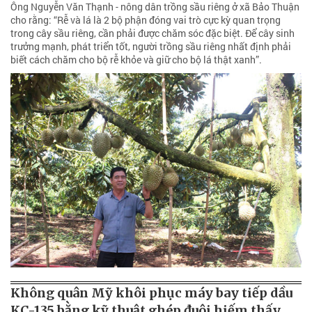
Ông Nguyễn Văn Thạnh - nông dân trồng sầu riêng ở xã Bảo Thuận
cho rằng: “Rễ và lá là 2 bộ phận đóng vai trò cực kỳ quan trọng
trong cây sầu riêng, cần phải được chăm sóc đặc biệt. Để cây sinh
trưởng mạnh, phát triển tốt, người trồng sầu riêng nhất định phải
biết cách chăm cho bộ rễ khỏe và giữ cho bộ lá thật xanh”.
Không quân Mỹ khôi phục máy bay tiếp dầu
KC-135 bằng kỹ thuật ghép đuôi hiếm thấy