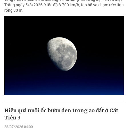
Trăng ngày 5/8/2026 ở tốc độ 8.700 km/h, tạo hố va chạm ước tính
rộng 30 m.
Hiệu quả nuôi ốc bươu đen trong ao đất ở Cát
Tiên 3
28/07/2026 04:00