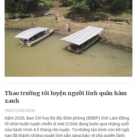
Thao trường tôi luyện người lính quân hàm
xanh
29/07/2026 05:00
Năm 2026, Ban Chỉ huy Bộ đội Biên phòng (BĐBP) tỉnh Lâm Đồng
tổ chức huấn luyện chiến sĩ mới (CSM) đang bước qua chặng cuối
của hành trình 4,5 tháng rèn luyện. Từ những tân binh còn bỡ ngỡ,
nay đã thành những người lính sẵn sàng bảo vệ chủ quyền lãnh