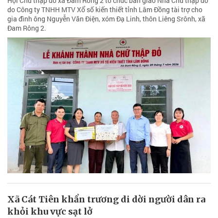
Hội Chữ thập đỏ xã Đam Rông 2 tổ chức bàn giao Nhà Chữ thập đỏ
do Công ty TNHH MTV Xổ số kiến thiết tỉnh Lâm Đồng tài trợ cho
gia đình ông Nguyễn Văn Điện, xóm Đạ Linh, thôn Liêng Srônh, xã
Đam Rông 2.
Xã Cát Tiên khẩn trương di dời người dân ra
khỏi khu vực sạt lở