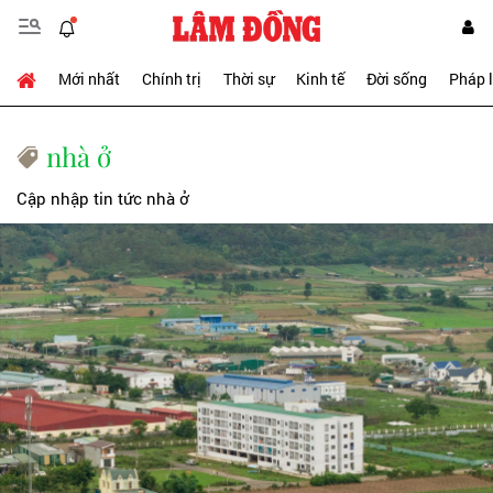
Mới nhất
Chính trị
Thời sự
Kinh tế
Đời sống
Pháp 
nhà ở
Cập nhập tin tức nhà ở