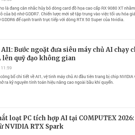
o là đang cân nhắc hủy bỏ dòng card đồ họa cao cấp RX 9080 XT nhằm
đỏ của bộ nhớ GDDR7. Chiến lược mới sẽ tập trung vào việc tối ưu hóa gi
 GDDR6 để cạnh tranh trực tiếp với dòng RTX 50 Super của Nvidia.
AI1: Bước ngoặt đưa siêu máy chủ AI chạy c
 lên quỹ đạo không gian
 11:59
ông bố chi tiết về AI1, vệ tinh máy chủ AI đầu tiên trang bị chip NVIDIA 
ở ra kỷ nguyên tính toán hiệu năng cao ngoài bầu khí quyển.
ắt loạt PC tích hợp AI tại COMPUTEX 2026:
ừ NVIDIA RTX Spark