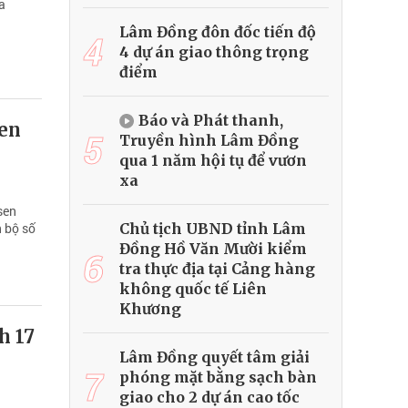
a
Lâm Đồng đôn đốc tiến độ
4
4 dự án giao thông trọng
điểm
Báo và Phát thanh,
sen
5
Truyền hình Lâm Đồng
qua 1 năm hội tụ để vươn
xa
sen
Chủ tịch UBND tỉnh Lâm
n bộ số
Đồng Hồ Văn Mười kiểm
6
tra thực địa tại Cảng hàng
không quốc tế Liên
Khương
h 17
Lâm Đồng quyết tâm giải
7
phóng mặt bằng sạch bàn
giao cho 2 dự án cao tốc