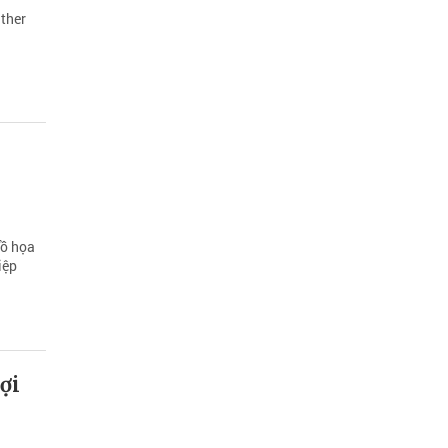
nther
đồ họa
iệp
ợi