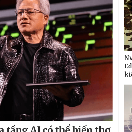
Nv
Ed
ki
 tầng AI có thể biến thợ