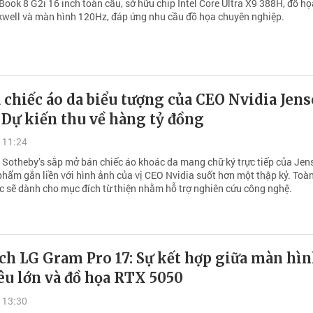
ook 8 G2i 16 inch toàn cầu, sở hữu chip Intel Core Ultra X9 388H, đồ họ
kwell và màn hình 120Hz, đáp ứng nhu cầu đồ họa chuyên nghiệp.
 chiếc áo da biểu tượng của CEO Nvidia Jen
Dự kiến thu về hàng tỷ đồng
 11:24
 Sotheby’s sắp mở bán chiếc áo khoác da mang chữ ký trực tiếp của Jen
phẩm gắn liền với hình ảnh của vị CEO Nvidia suốt hơn một thập kỷ. Toà
ợc sẽ dành cho mục đích từ thiện nhằm hỗ trợ nghiên cứu công nghệ.
ch LG Gram Pro 17: Sự kết hợp giữa màn hìn
êu lớn và đồ họa RTX 5050
 13:30