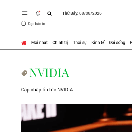
Thứ Bảy,
08/08/2026
Đọc báo in
Mới nhất
Chính trị
Thời sự
Kinh tế
Đời sống
P
NVIDIA
Cập nhập tin tức NVIDIA