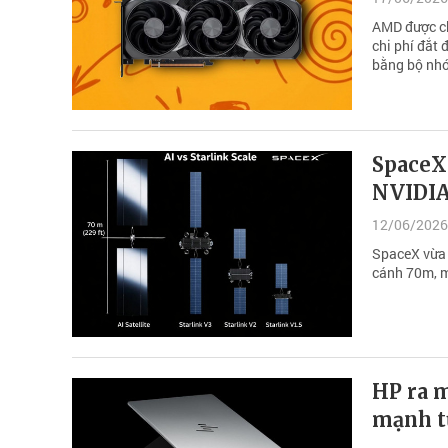
AMD được ch
chi phí đắt 
bằng bộ nhớ
SpaceX 
NVIDIA
12/06/2026
SpaceX vừa c
cánh 70m, m
HP ra m
mạnh t