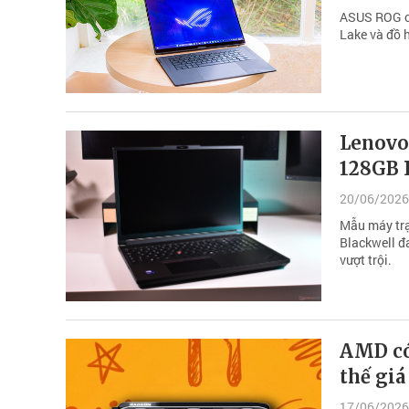
ASUS ROG ch
Lake và đồ h
Lenovo 
128GB 
20/06/2026
Mẫu máy trạ
Blackwell đ
vượt trội.
AMD có
thế giá
17/06/2026