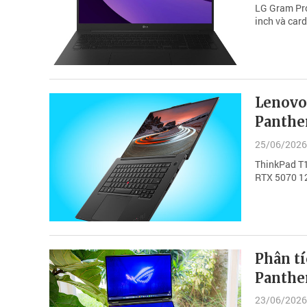
LG Gram Pro
inch và card
Lenovo 
Panthe
25/06/2026
ThinkPad T1
RTX 5070 12
Phân tí
Panthe
23/06/2026