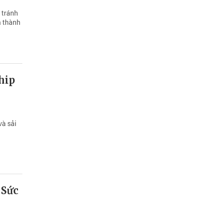
 tránh
á thành
hip
và sải
 Sức