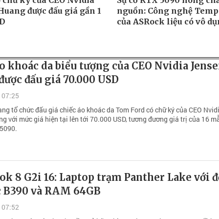
ó chữ ký của CEO Nvidia
Sự cố RTX 5090 nóng ch
Huang được đấu giá gần 1
nguồn: Công nghệ Tem
SD
của ASRock liệu có vô dụ
o khoác da biểu tượng của CEO Nvidia Jens
được đấu giá 70.000 USD
 07:25
ang tổ chức đấu giá chiếc áo khoác da Tom Ford có chữ ký của CEO Nvid
g với mức giá hiện tại lên tới 70.000 USD, tương đương giá trị của 16 m
 5090.
k 8 G2i 16: Laptop trạm Panther Lake với đ
c B390 và RAM 64GB
 07:52