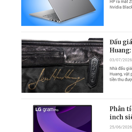
HP ra mắt ZB
Nvidia Blac
Đấu giá
Huang: 
03/07/2026
Nhà đấu giá
Huang, vật 
tiền thu đư
Phân tí
inch si
25/06/2026