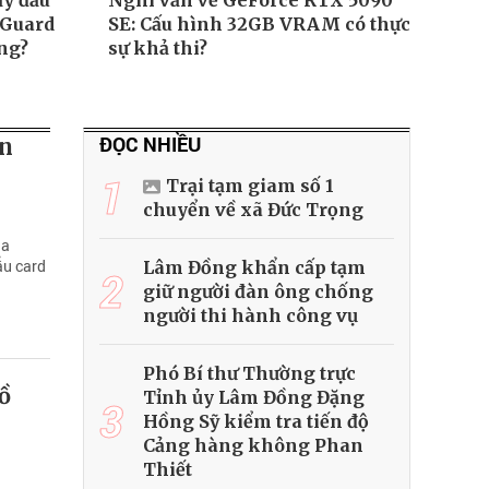
ảy đầu
Nghi vấn về GeForce RTX 5090
pGuard
SE: Cấu hình 32GB VRAM có thực
ng?
sự khả thi?
ĐỌC NHIỀU
en
1
Trại tạm giam số 1
chuyển về xã Đức Trọng
ia
ẫu card
Lâm Đồng khẩn cấp tạm
2
giữ người đàn ông chống
người thi hành công vụ
Phó Bí thư Thường trực
ồ
Tỉnh ủy Lâm Đồng Đặng
3
Hồng Sỹ kiểm tra tiến độ
Cảng hàng không Phan
Thiết