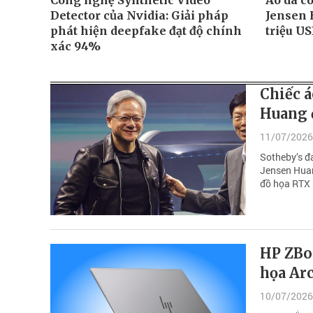
Công nghệ Synthetic Video
Áo da c
Detector của Nvidia: Giải pháp
Jensen 
phát hiện deepfake đạt độ chính
triệu U
xác 94%
Chiếc á
Huang 
11/07/2026
Sotheby’s đ
Jensen Huan
đồ họa RTX
HP ZBoo
họa Ar
10/07/2026