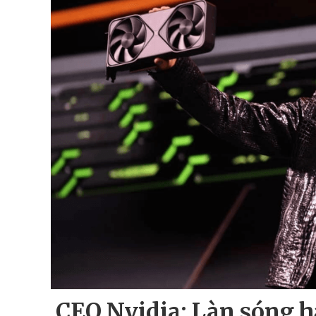
CEO Nvidia: Làn sóng hạ