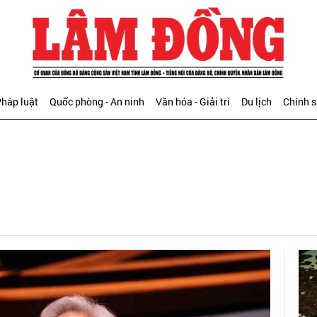
háp luật
Quốc phòng - An ninh
Văn hóa - Giải trí
Du lịch
Chính 