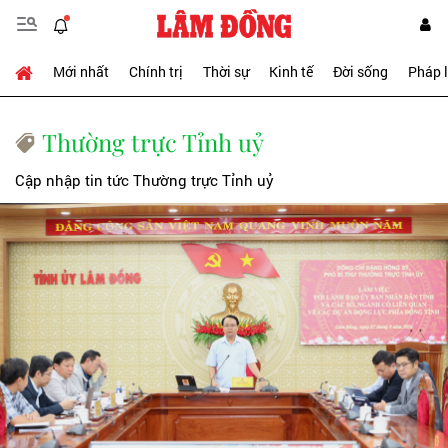
Mới nhất
Chính trị
Thời sự
Kinh tế
Đời sống
Pháp 
Thường trực Tỉnh uỷ
Cập nhập tin tức Thường trực Tỉnh uỷ