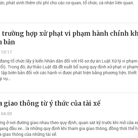
ức, phát sinh thêm chi phí cho các cơ quan, tổ chức, cá nhân liên quan.
t trường hợp xử phạt vi phạm hành chính k
n bản
 10:17
đang tổ chức lấy ý kiến Nhân dân đối với Hồ sơ dự án Luật Xử lý vi phạ
đổi). Trong đó, dự thảo Luật đã đề xuất bổ sung quy định xử phạt vi phạ
lập biên bản đối với các hành vi được phát hiện bằng phương tiện, thiết 
ệp vụ…
 giao thông từ ý thức của tài xế
 04:00
g ở nơi đường giao nhau theo quy định; quan sát kỹ trước khi mở cửa x
gang đầu xe… là những quy định khi tham gia giao thông, đồng thời thể h
a giao thông của những tài xế.