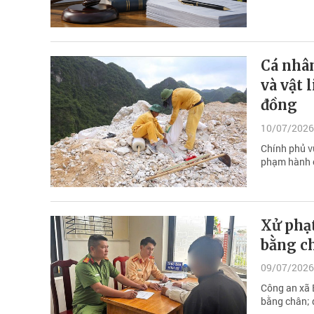
Cá nhâ
và vật 
đồng
10/07/2026
Chính phủ v
phạm hành c
Xử phạt
bằng c
09/07/2026
Công an xã 
bằng chân; 