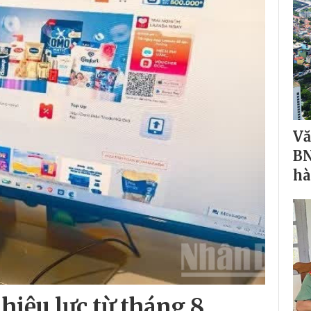
Vă
BN
hà
hiệu lực từ tháng 8