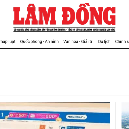
háp luật
Quốc phòng - An ninh
Văn hóa - Giải trí
Du lịch
Chính 