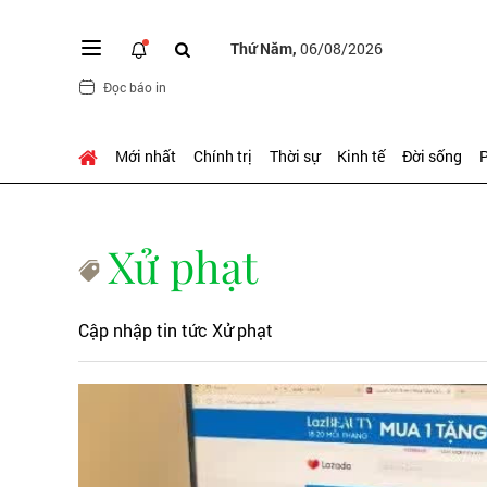
Thứ Năm,
06/08/2026
Đọc báo in
Mới nhất
Chính trị
Thời sự
Kinh tế
Đời sống
P
Xử phạt
Cập nhập tin tức Xử phạt