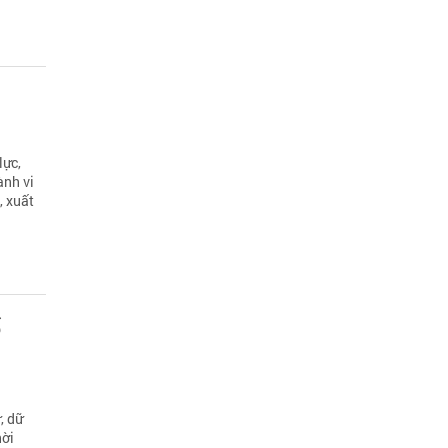
lực,
ành vi
, xuất
ố
, dữ
hời