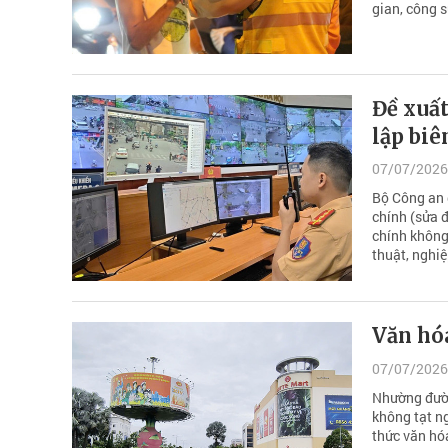
gian, công s
Đề xuấ
lập biê
07/07/2026
Bộ Công an 
chính (sửa 
chính không 
thuật, nghi
Văn hóa
07/07/2026
Nhường đườn
không tạt n
thức văn hó