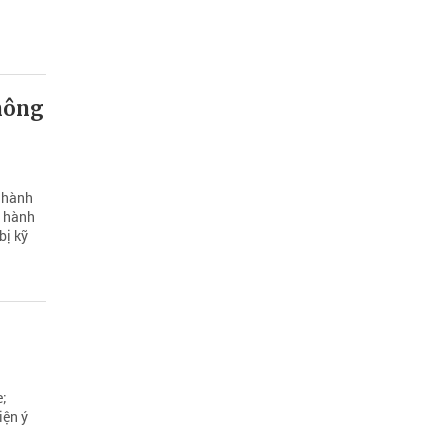
hông
m hành
m hành
bị kỹ
e;
iện ý