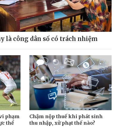
y là công dân số có trách nhiệm
 vi phạm
Chậm nộp thuế khi phát sinh
ực thể
thu nhập, xử phạt thế nào?