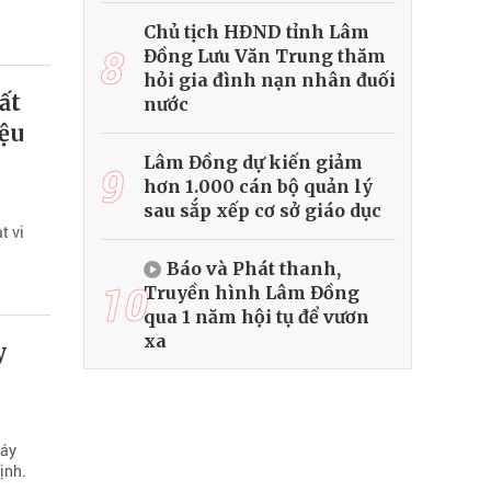
Chủ tịch HĐND tỉnh Lâm
8
Đồng Lưu Văn Trung thăm
hỏi gia đình nạn nhân đuối
ất
nước
iệu
Lâm Đồng dự kiến giảm
9
hơn 1.000 cán bộ quản lý
sau sắp xếp cơ sở giáo dục
t vi
Báo và Phát thanh,
10
Truyền hình Lâm Đồng
qua 1 năm hội tụ để vươn
xa
y
máy
ịnh.