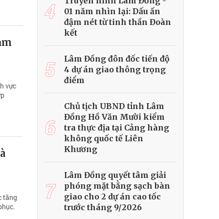
Truyền hình Lâm Đồng -
4
01 năm nhìn lại: Dấu ấn
đậm nét từ tinh thần Đoàn
kết
hạm
Lâm Đồng đôn đốc tiến độ
5
4 dự án giao thông trọng
điểm
h vực
ợp
Chủ tịch UBND tỉnh Lâm
Đồng Hồ Văn Mười kiểm
6
tra thực địa tại Cảng hàng
không quốc tế Liên
Khương
à
Lâm Đồng quyết tâm giải
7
phóng mặt bằng sạch bàn
giao cho 2 dự án cao tốc
c tăng
phục.
trước tháng 9/2026