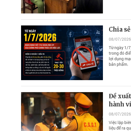
Chia sẻ
08/07/2026
Từ ngày 1/7
trong đó điể
lợi dụng mạn
bản phẩm.
Đề xuất
hành v
08/07/2026
Việc lập bi
liệu để ra q