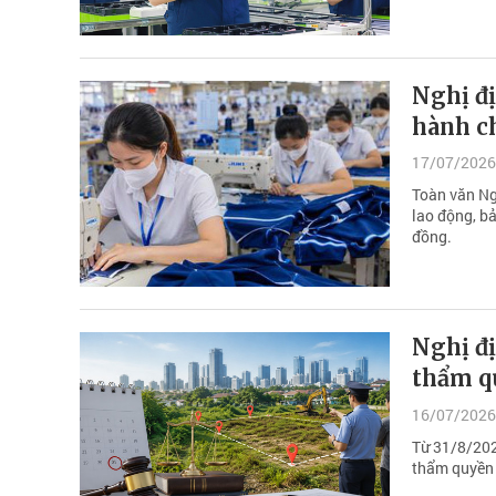
Nghị đ
hành ch
17/07/2026
Toàn văn Ng
lao động, b
đồng.
Nghị đ
thẩm qu
16/07/2026
Từ 31/8/2026
thẩm quyền p