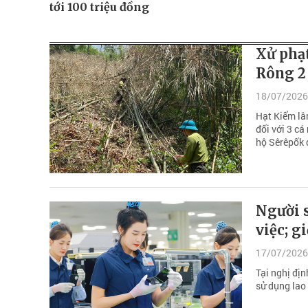
tới 100 triệu đồng
Xử phạt
Rông 2
18/07/2026
Hạt Kiểm lâ
đối với 3 c
hộ Sêrêpốk q
Người s
việc; g
17/07/2026
Tại nghị đị
sử dụng lao 