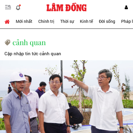
Mới nhất
Chính trị
Thời sự
Kinh tế
Đời sống
Pháp 
cảnh quan
Cập nhập tin tức cảnh quan