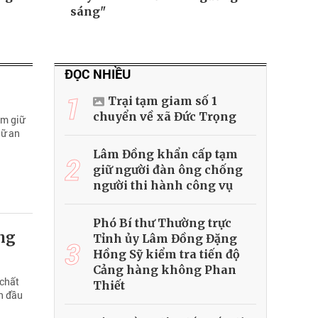
sáng"
ĐỌC NHIỀU
1
Trại tạm giam số 1
chuyển về xã Đức Trọng
am giữ
iữ an
Lâm Đồng khẩn cấp tạm
2
giữ người đàn ông chống
người thi hành công vụ
Phó Bí thư Thường trực
ng
Tỉnh ủy Lâm Đồng Đặng
3
Hồng Sỹ kiểm tra tiến độ
Cảng hàng không Phan
 chất
Thiết
n đầu