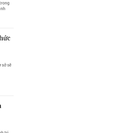
 trong
ình
chức
ơ sở sẽ
à
h trị