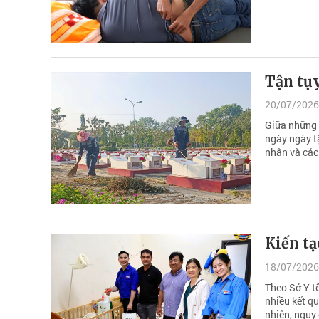
Tận tụy
20/07/2026
Giữa những 
ngày ngày t
nhân và các 
Kiến tạ
18/07/2026
Theo Sở Y t
nhiều kết qu
nhiên, nguy 