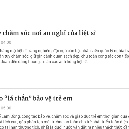
 chăm sóc nơi an nghỉ của liệt sĩ
 04:00
hàng mộ liệt sĩ trang nghiêm, đội ngũ cán bộ, nhân viên quản lý nghĩa t
ận tụy chăm sóc, giữ gìn cảnh quan sạch đẹp, chu toàn công tác đón tiế
đoàn đến dâng hương, tri ân các anh hùng liệt sĩ.
o “lá chắn” bảo vệ trẻ em
 05:00
ế Lâm Đồng, công tác bảo vệ, chăm sóc và giáo dục trẻ em thời gian qua 
ả tích cực, góp phần tạo môi trường an toàn cho trẻ phát triển toàn diện
cơ tai nạn thương tích, nhất là đuối nước vẫn đặt ra nhiều thách thức cầ