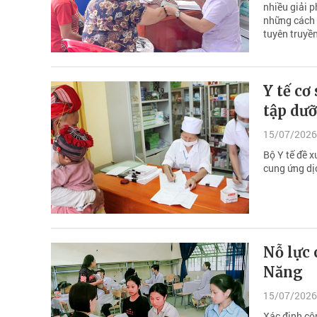
nhiều giải p
những cách l
tuyên truyền
Y tế cơ
tập dưỡ
15/07/2026
Bộ Y tế đề x
cung ứng dị
Nỗ lực 
Năng
15/07/2026
Xác định cô