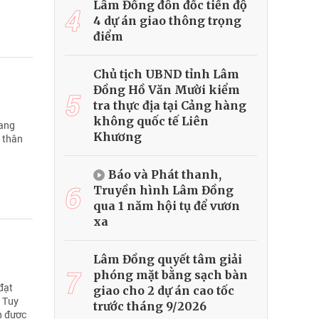
Lâm Đồng đôn đốc tiến độ
4
4 dự án giao thông trọng
điểm
Chủ tịch UBND tỉnh Lâm
Đồng Hồ Văn Mười kiểm
5
tra thực địa tại Cảng hàng
không quốc tế Liên
rang
Khương
p thân
Báo và Phát thanh,
6
Truyền hình Lâm Đồng
qua 1 năm hội tụ để vươn
xa
Lâm Đồng quyết tâm giải
7
phóng mặt bằng sạch bàn
đạt
giao cho 2 dự án cao tốc
. Tuy
trước tháng 9/2026
n được