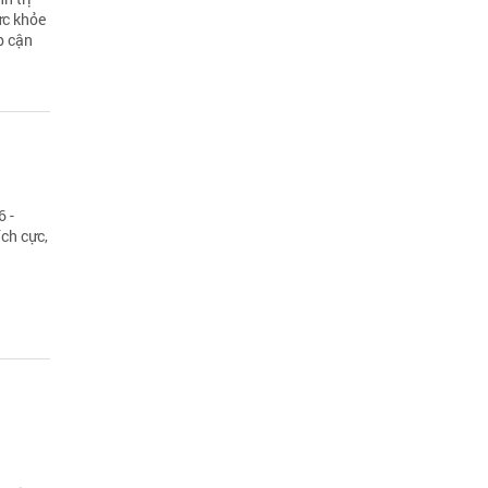
ức khỏe
p cận
6 -
ch cực,