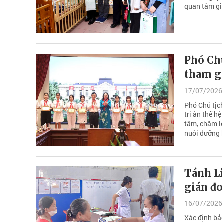
quan tâm gi
Phó Chủ
tham g
17/07/2026
Phó Chủ tịc
tri ân thế h
tâm, chăm lo
nuôi dưỡng 
Tánh L
gián đ
16/07/2026
Xác định bảo