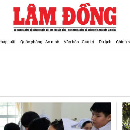
háp luật
Quốc phòng - An ninh
Văn hóa - Giải trí
Du lịch
Chính 