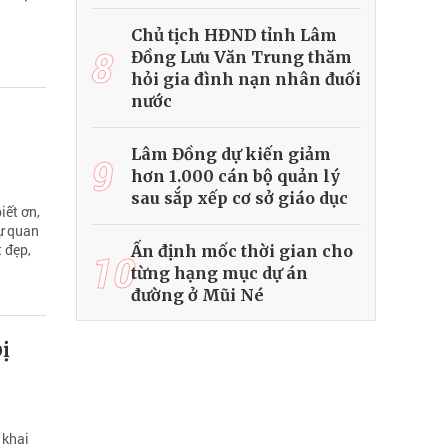
Chủ tịch HĐND tỉnh Lâm
8
Đồng Lưu Văn Trung thăm
hỏi gia đình nạn nhân đuối
nước
Lâm Đồng dự kiến giảm
9
hơn 1.000 cán bộ quản lý
sau sắp xếp cơ sở giáo dục
iết ơn,
sự quan
 đẹp,
Ấn định mốc thời gian cho
10
từng hạng mục dự án
đường ở Mũi Né
ị
 khai