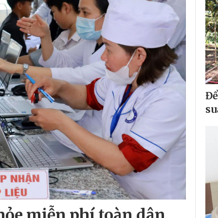
Để
su
hỏe miễn phí toàn dân