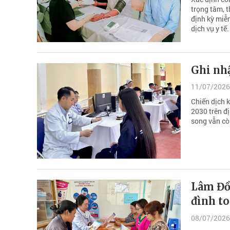
trọng tâm, 
định kỳ miễ
dịch vụ y tế.
Ghi nh
11/07/2026
Chiến dịch 
2030 trên đ
song vẫn cò
Lâm Đồ
đình to
08/07/2026