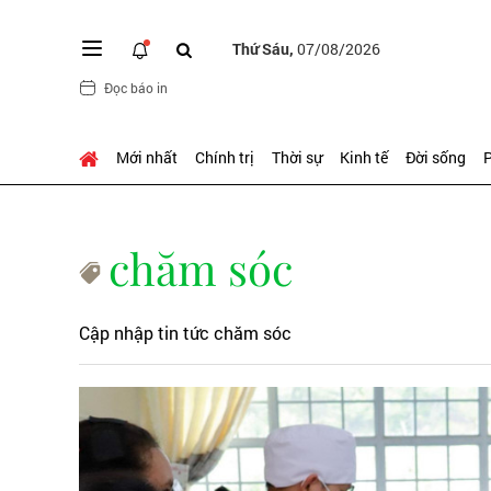
Thứ Sáu,
07/08/2026
Đọc báo in
Mới nhất
Chính trị
Thời sự
Kinh tế
Đời sống
P
chăm sóc
Cập nhập tin tức chăm sóc