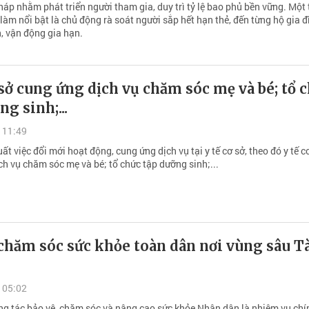
háp nhằm phát triển người tham gia, duy trì tỷ lệ bao phủ bền vững. Một
àm nổi bật là chủ động rà soát người sắp hết hạn thẻ, đến từng hộ gia đ
, vận động gia hạn.
 sở cung ứng dịch vụ chăm sóc mẹ và bé; tổ 
ng sinh;...
 11:49
uất việc đổi mới hoạt động, cung ứng dịch vụ tại y tế cơ sở, theo đó y tế c
ch vụ chăm sóc mẹ và bé; tổ chức tập dưỡng sinh;...
chăm sóc sức khỏe toàn dân nơi vùng sâu T
 05:02
ng tác bảo vệ, chăm sóc và nâng cao sức khỏe Nhân dân là nhiệm vụ chín