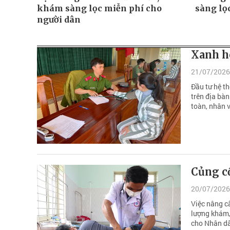
khám sàng lọc miễn phí cho
sàng lọ
người dân
Xanh h
21/07/2026
Đầu tư hệ t
trên địa bàn
toàn, nhân 
Củng c
20/07/2026
Việc nâng c
lượng khám,
cho Nhân dâ