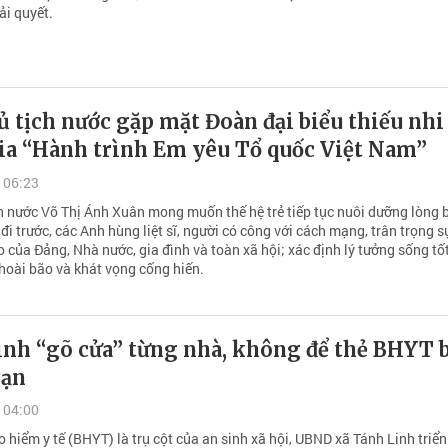
ải quyết.
 tịch nước gặp mặt Đoàn đại biểu thiếu nhi
ia “Hành trình Em yêu Tổ quốc Việt Nam”
 06:23
h nước Võ Thị Ánh Xuân mong muốn thế hệ trẻ tiếp tục nuôi dưỡng lòng b
ệ đi trước, các Anh hùng liệt sĩ, người có công với cách mạng, trân trọng 
 của Đảng, Nhà nước, gia đình và toàn xã hội; xác định lý tưởng sống tốt
hoài bão và khát vọng cống hiến.
inh “gõ cửa” từng nhà, không để thẻ BHYT b
oạn
 04:00
 hiểm y tế (BHYT) là trụ cột của an sinh xã hội, UBND xã Tánh Linh triển