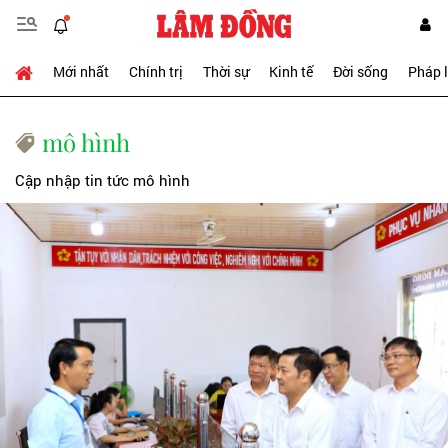
Mới nhất
Chính trị
Thời sự
Kinh tế
Đời sống
Pháp 
mô hình
Cập nhập tin tức mô hình