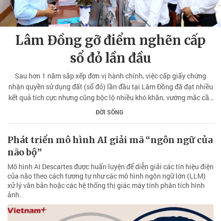
Lâm Đồng gỡ điểm nghẽn cấp
sổ đỏ lần đầu
Sau hơn 1 năm sắp xếp đơn vị hành chính, việc cấp giấy chứng
nhận quyền sử dụng đất (sổ đỏ) lần đầu tại Lâm Đồng đã đạt nhiều
kết quả tích cực nhưng cũng bộc lộ nhiều khó khăn, vướng mắc cần
sớm tháo gỡ.
ĐỜI SỐNG
Phát triển mô hình AI giải mã “ngôn ngữ của
não bộ”
Mô hình AI Descartes được huấn luyện để diễn giải các tín hiệu điện
của não theo cách tương tự như các mô hình ngôn ngữ lớn (LLM)
xử lý văn bản hoặc các hệ thống thị giác máy tính phân tích hình
ảnh.