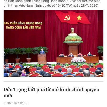
ba Ban Chấp hành Trung ương Đảng khóa XIV về đổi mới mô hình
phát triển Việt Nam (Nghị quyết số 19-NQ/TW, ngày 28/7/2026).
Đức Trọng bứt phá từ mô hình chính quyền
mới
31/07/2026 05:10