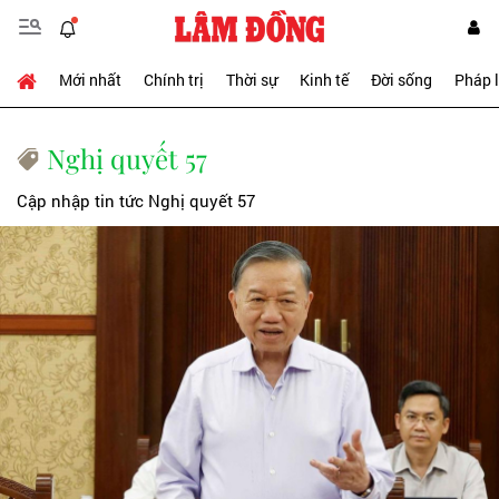
Mới nhất
Chính trị
Thời sự
Kinh tế
Đời sống
Pháp 
Nghị quyết 57
Cập nhập tin tức Nghị quyết 57