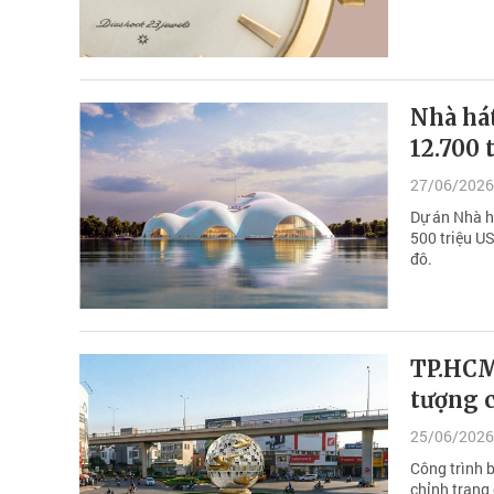
Nhà hát
12.700 
27/06/2026
Dự án Nhà h
500 triệu U
đô.
TP.HCM
tượng 
25/06/2026
Công trình 
chỉnh trang