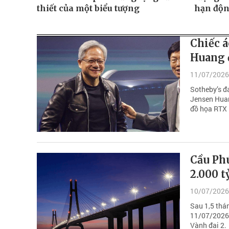
thiết của một biểu tượng
hạn độn
Chiếc á
Huang 
11/07/2026
Sotheby’s đ
Jensen Huan
đồ họa RTX
Cầu Ph
2.000 t
10/07/2026
Sau 1,5 thá
11/07/2026.
Vành đai 2.