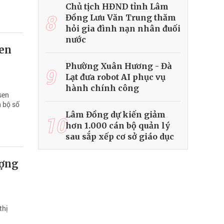
Chủ tịch HĐND tỉnh Lâm
8
Đồng Lưu Văn Trung thăm
hỏi gia đình nạn nhân đuối
nước
sen
Phường Xuân Hương - Đà
9
Lạt đưa robot AI phục vụ
hành chính công
sen
n bộ số
Lâm Đồng dự kiến giảm
10
hơn 1.000 cán bộ quản lý
sau sắp xếp cơ sở giáo dục
ượng
thị