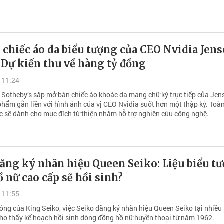
 chiếc áo da biểu tượng của CEO Nvidia Jen
Dự kiến thu về hàng tỷ đồng
 11:24
 Sotheby’s sắp mở bán chiếc áo khoác da mang chữ ký trực tiếp của Jen
phẩm gắn liền với hình ảnh của vị CEO Nvidia suốt hơn một thập kỷ. Toà
ợc sẽ dành cho mục đích từ thiện nhằm hỗ trợ nghiên cứu công nghệ.
ăng ký nhãn hiệu Queen Seiko: Liệu biểu t
 nữ cao cấp sẽ hồi sinh?
 11:55
ông của King Seiko, việc Seiko đăng ký nhãn hiệu Queen Seiko tại nhiều 
cho thấy kế hoạch hồi sinh dòng đồng hồ nữ huyền thoại từ năm 1962.