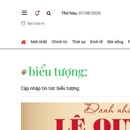
Thứ Sáu,
07/08/2026
Đọc báo in
Mới nhất
Chính trị
Thời sự
Kinh tế
Đời sống
P
biểu tượng;
Cập nhập tin tức biểu tượng;