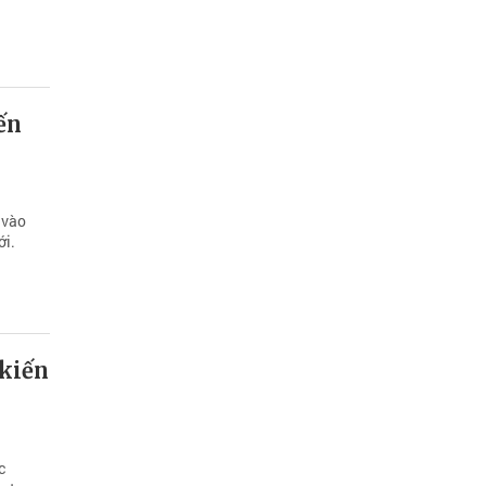
ến
 vào
ới.
 kiến
c