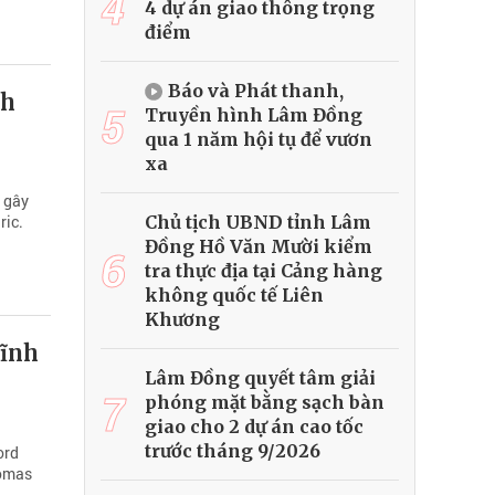
4
4 dự án giao thông trọng
điểm
Báo và Phát thanh,
nh
5
Truyền hình Lâm Đồng
qua 1 năm hội tụ để vươn
xa
 gây
Chủ tịch UBND tỉnh Lâm
ric.
Đồng Hồ Văn Mười kiểm
6
tra thực địa tại Cảng hàng
không quốc tế Liên
Khương
lĩnh
Lâm Đồng quyết tâm giải
7
phóng mặt bằng sạch bàn
giao cho 2 dự án cao tốc
trước tháng 9/2026
ord
homas