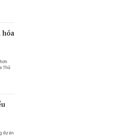
n hóa
 hơn
ủa Thủ
ểu
g dự án