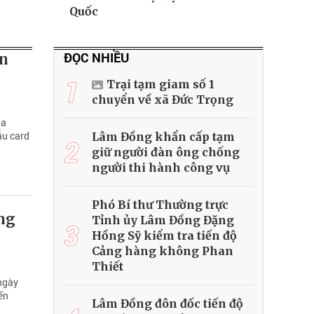
Quốc
ĐỌC NHIỀU
en
1
Trại tạm giam số 1
chuyển về xã Đức Trọng
ia
ẫu card
Lâm Đồng khẩn cấp tạm
2
giữ người đàn ông chống
người thi hành công vụ
Phó Bí thư Thường trực
ầng
Tỉnh ủy Lâm Đồng Đặng
3
Hồng Sỹ kiểm tra tiến độ
Cảng hàng không Phan
Thiết
 ngày
ến
Lâm Đồng đôn đốc tiến độ