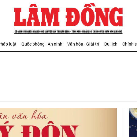
háp luật
Quốc phòng - An ninh
Văn hóa - Giải trí
Du lịch
Chính 