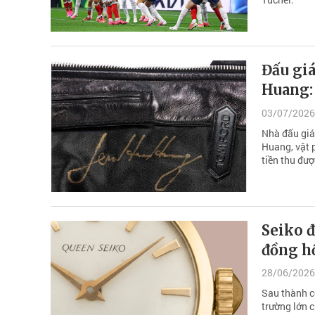
Đấu giá
Huang: 
03/07/2026
Nhà đấu giá
Huang, vật 
tiền thu đư
Seiko đ
đồng hồ
28/06/2026
Sau thành c
trường lớn 