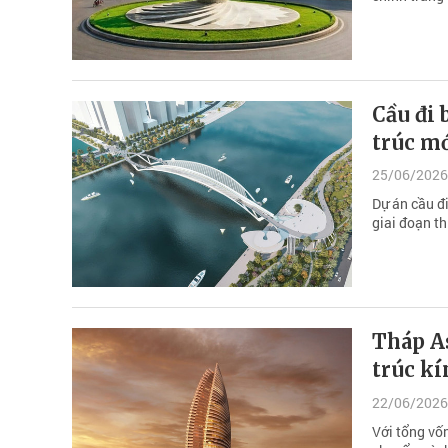
Cầu đi 
trúc m
25/06/2026
Dự án cầu đ
giai đoạn th
Tháp A
trúc k
22/06/2026
Với tổng vố