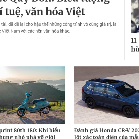
í tuệ, văn hóa Việt
tài, đã để lại cho hậu thế những công trình vô cùng giá trị, là
ức Việt Nam với các nền văn hóa khác.
11
hù
rint 80th 180: Khi biểu
Đánh giá Honda CR-V 202
hung nhỏ phá vỡ giới
lột xác toàn diện của m