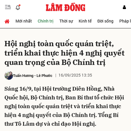
Mới nhất
Chính trị
Thời sự
Kinh tế
Đời sống
Pháp 
Gửi bình luận
Hội nghị toàn quốc quán triệt,
triển khai thực hiện 4 nghị quyết
quan trọng của Bộ Chính trị
16/09/2025 13:35
Tuấn Hương
-
Lê Phước
Sáng 16/9, tại Hội trường Diên Hồng, Nhà
Hủy
Gửi
Quốc hội, Bộ Chính trị, Ban Bí thư tổ chức Hội
nghị toàn quốc quán triệt và triển khai thực
hiện 4 nghị quyết của Bộ Chính trị. Tổng Bí
thư Tô Lâm dự và chỉ đạo Hội nghị.