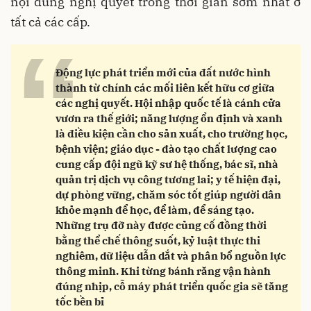
nội dung nghị quyết trong thời gian sớm nhất ở
tất cả các cấp.
“
Động lực phát triển mới của đất nước hình
thành từ chính các mối liên kết hữu cơ giữa
các nghị quyết. Hội nhập quốc tế là cánh cửa
vươn ra thế giới; năng lượng ổn định và xanh
là điều kiện cần cho sản xuất, cho trường học,
bệnh viện; giáo dục - đào tạo chất lượng cao
cung cấp đội ngũ kỹ sư hệ thống, bác sĩ, nhà
quản trị dịch vụ công tương lai; y tế hiện đại,
dự phòng vững, chăm sóc tốt giúp người dân
khỏe mạnh để học, để làm, để sáng tạo.
Những trụ đỡ này được củng cố đồng thời
bằng thể chế thông suốt, kỷ luật thực thi
nghiêm, dữ liệu dẫn dắt và phân bổ nguồn lực
thông minh. Khi từng bánh răng vận hành
đúng nhịp, cỗ máy phát triển quốc gia sẽ tăng
tốc bền bỉ