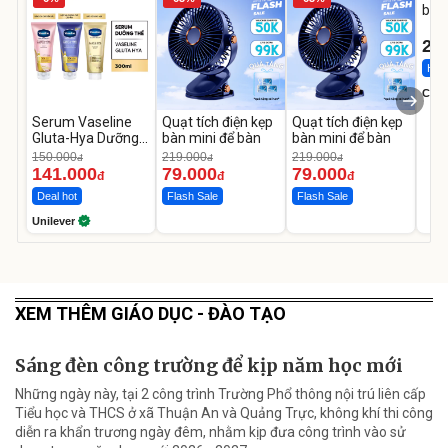
bé 
1-9 
22
Hot 
Cecil
Serum Vaseline
Quạt tích điện kẹp
Quạt tích điện kẹp
Gluta-Hya Dưỡng
bàn mini để bàn
bàn mini để bàn
Da Sáng Mịn Sau 7
150.000
219.000
219.000
đ
đ
đ
Ngày
141.000
79.000
79.000
đ
đ
đ
Deal hot
Flash Sale
Flash Sale
Unilever
XEM THÊM GIÁO DỤC - ĐÀO TẠO
Sáng đèn công trường để kịp năm học mới
Những ngày này, tại 2 công trình Trường Phổ thông nội trú liên cấp
Tiểu học và THCS ở xã Thuận An và Quảng Trực, không khí thi công
diễn ra khẩn trương ngày đêm, nhằm kịp đưa công trình vào sử