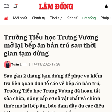
Mới nhất
Chính trị
Thời sự
Kinh tế
Đời sống
Pháp l
Gửi bình luận
Trường Tiểu học Trưng Vương
mở lại bếp ăn bán trú sau thời
gian tạm dừng
14/11/2025 17:28
Tuấn Linh
Sau gần 2 tháng tạm dừng để phục vụ kiểm
Hủy
Gửi
tra liên quan đơn tố cáo về bếp ăn bán trú,
Trường Tiểu học Trưng Vương đã hoàn tất
sửa chữa, nâng cấp cơ sở vật chất và chính
thức mở lại bếp ăn, bảo đảm đầy đủ các điều