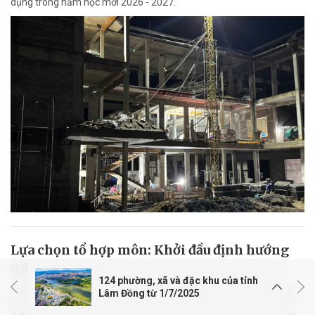
dụng trong năm học mới 2026 - 2027.
Lựa chọn tổ hợp môn: Khởi đầu định hướng
nghề nghiệp
124 phường, xã và đặc khu của tỉnh
Sau khi trúng tuyển vào lớp 10, học sinh Lâm Đồng sẽ lựa chọn tổ
Lâm Đồng từ 1/7/2025
hợp môn học theo chương trình Giáo dục phổ thông (GDPT) 2018.
Với sự đồng hành của nhà trường, giáo viên và phụ huynh, mỗi sự