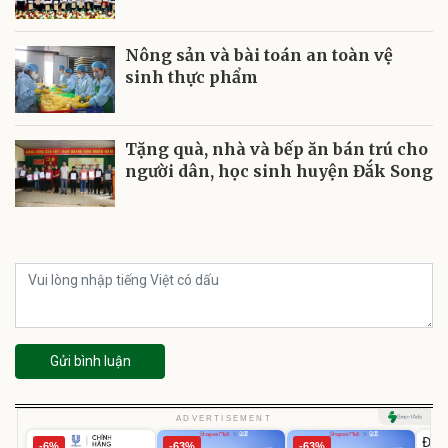
Nông sản và bài toán an toàn vệ
sinh thực phẩm
Tặng quà, nhà và bếp ăn bán trú cho
người dân, học sinh huyện Đắk Song
Gửi bình luận
U
ADVERTISEMENT
Đai 
-6%
-63%
-63%