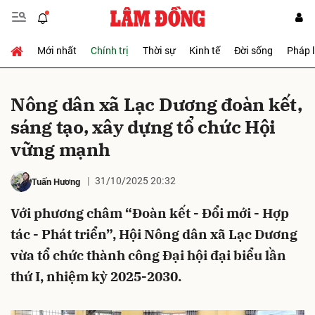
Mới nhất
Chính trị
Thời sự
Kinh tế
Đời sống
Pháp 
Gửi bình luận
Nông dân xã Lạc Dương đoàn kết,
sáng tạo, xây dựng tổ chức Hội
vững mạnh
31/10/2025 20:32
Tuấn Hương
Với phương châm “Đoàn kết - Đổi mới - Hợp
Hủy
Gửi
tác - Phát triển”, Hội Nông dân xã Lạc Dương
vừa tổ chức thành công Đại hội đại biểu lần
thứ I, nhiệm kỳ 2025-2030.