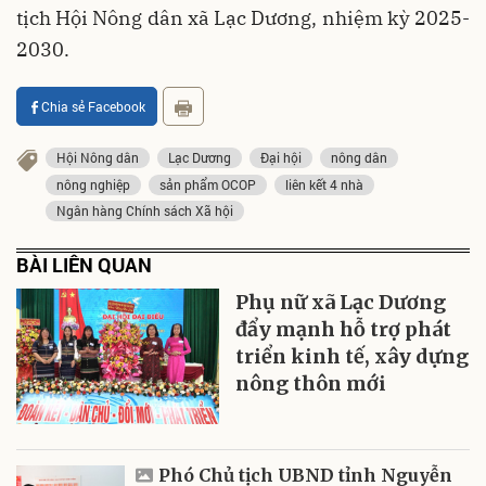
tịch Hội Nông dân xã Lạc Dương, nhiệm kỳ 2025-
2030.
Chia sẻ Facebook
Hội Nông dân
Lạc Dương
Đại hội
nông dân
nông nghiệp
sản phẩm OCOP
liên kết 4 nhà
Ngân hàng Chính sách Xã hội
BÀI LIÊN QUAN
Phụ nữ xã Lạc Dương
đẩy mạnh hỗ trợ phát
triển kinh tế, xây dựng
nông thôn mới
Phó Chủ tịch UBND tỉnh Nguyễn