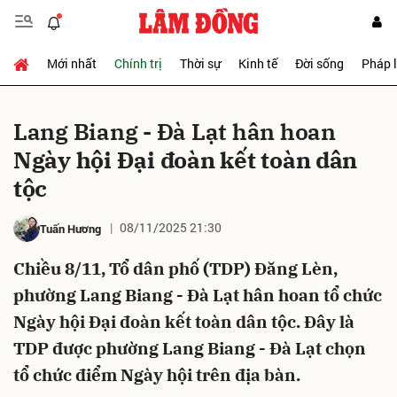
Mới nhất
Chính trị
Thời sự
Kinh tế
Đời sống
Pháp 
Gửi bình luận
Lang Biang - Đà Lạt hân hoan
Ngày hội Đại đoàn kết toàn dân
tộc
08/11/2025 21:30
Tuấn Hương
Chiều 8/11, Tổ dân phố (TDP) Đăng Lèn,
Hủy
Gửi
phường Lang Biang - Đà Lạt hân hoan tổ chức
Ngày hội Đại đoàn kết toàn dân tộc. Đây là
TDP được phường Lang Biang - Đà Lạt chọn
tổ chức điểm Ngày hội trên địa bàn.