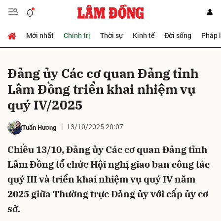
Mới nhất
Chính trị
Thời sự
Kinh tế
Đời sống
Pháp 
Gửi bình luận
Đảng ủy Các cơ quan Đảng tỉnh
Lâm Đồng triển khai nhiệm vụ
quý IV/2025
13/10/2025 20:07
Tuấn Hương
Chiều 13/10, Đảng ủy Các cơ quan Đảng tỉnh
Hủy
Gửi
Lâm Đồng tổ chức Hội nghị giao ban công tác
quý III và triển khai nhiệm vụ quý IV năm
2025 giữa Thường trực Đảng ủy với cấp ủy cơ
sở.