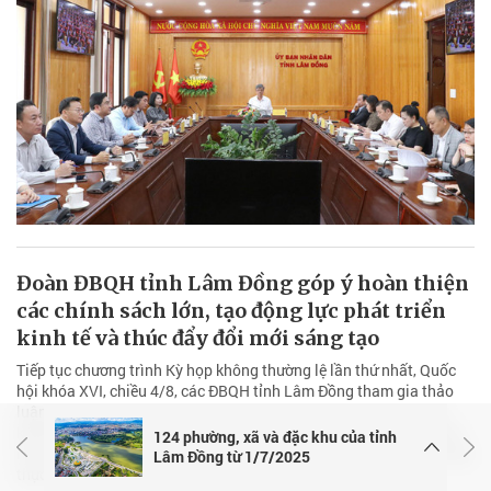
Đoàn ĐBQH tỉnh Lâm Đồng góp ý hoàn thiện
các chính sách lớn, tạo động lực phát triển
kinh tế và thúc đẩy đổi mới sáng tạo
Tiếp tục chương trình Kỳ họp không thường lệ lần thứ nhất, Quốc
hội khóa XVI, chiều 4/8, các ĐBQH tỉnh Lâm Đồng tham gia thảo
luận tại Tổ 7 (gồm ĐBQH các tỉnh Lâm Đồng và Nghệ An), cho ý
kiến đối với nhiều dự án luật, nghị quyết quan trọng nhằm tiếp tục
124 phường, xã và đặc khu của tỉnh
hoàn thiện hệ thống pháp luật, tháo gỡ khó khăn, vướng mắc trong
Lâm Đồng từ 1/7/2025
thực tiễn, tạo động lực cho phát triển kinh tế - xã hội.