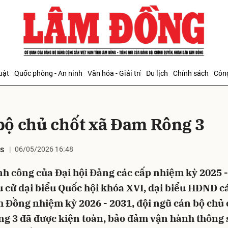
bình luận
uật
Quốc phòng - An ninh
Văn hóa - Giải trí
Du lịch
Chính sách
Công
bộ chủ chốt xã Đam Rông 3
06/05/2026 16:48
DS
Hủy
G
h công của Đại hội Đảng các cấp nhiệm kỳ 2025 -
 cử đại biểu Quốc hội khóa XVI, đại biểu HĐND c
 Đồng nhiệm kỳ 2026 - 2031, đội ngũ cán bộ chủ 
g 3 đã được kiện toàn, bảo đảm vận hành thông 