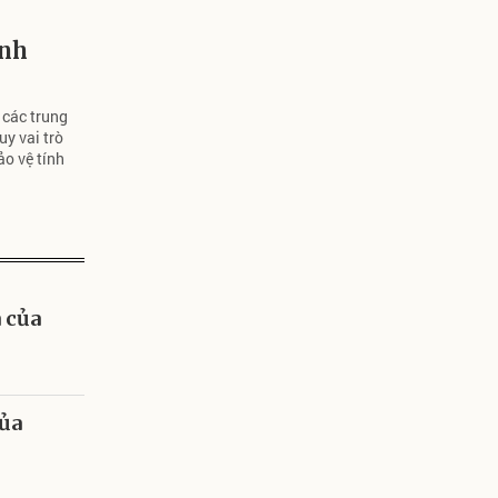
ính
 các trung
y vai trò
ảo vệ tính
 của
của