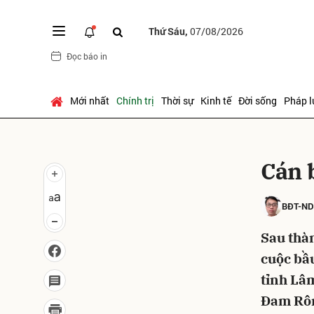
Thứ Sáu,
07/08/2026
Đọc báo in
Gửi 
Mới nhất
Chính trị
Thời sự
Kinh tế
Đời sống
Pháp l
Cán 
BĐT-N
Sau thàn
cuộc bầu
tỉnh Lâm
Đam Rôn