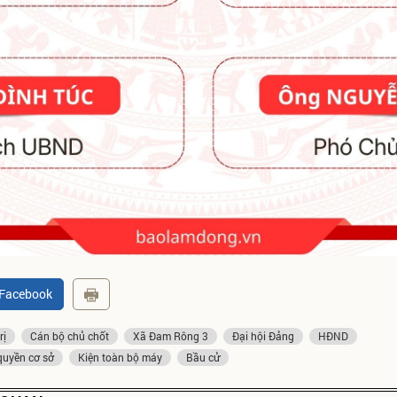
 Facebook
rị
Cán bộ chủ chốt
Xã Đam Rông 3
Đại hội Đảng
HĐND
quyền cơ sở
Kiện toàn bộ máy
Bầu cử