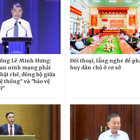
ướng Lê Minh Hưng:
Đối thoại, lắng nghe để ph
 an ninh mạng phải
huy dân chủ ở cơ sở
hặt chẽ, đồng bộ giữa
ệ thống" và "bảo vệ
i"