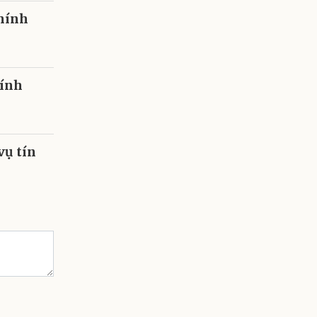
chính
hính
vụ tín