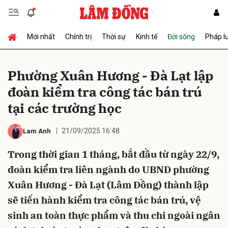
Mới nhất
Chính trị
Thời sự
Kinh tế
Đời sống
Pháp l
Gửi bình luận
Phường Xuân Hương - Đà Lạt lập
đoàn kiểm tra công tác bán trú
tại các trường học
21/09/2025 16:48
Lam Anh
Trong thời gian 1 tháng, bắt đầu từ ngày 22/9,
Hủy
Gửi
đoàn kiểm tra liên ngành do UBND phường
Xuân Hương - Đà Lạt (Lâm Đồng) thành lập
sẽ tiến hành kiểm tra công tác bán trú, vệ
sinh an toàn thực phẩm và thu chi ngoài ngân