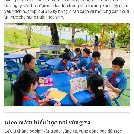
hẹn” quen thuộc của học sinh. Từ những trang sách được mở ra
mỗi ngày, văn hóa đọc dần lan tỏa trong nhà trường, khơi dậy niềm
yêu thích học tập, bồi đắp kỹ năng, nhân cách và mở rộng cánh cửa
tri thức cho hàng ngàn học sinh.
Gieo mầm hiếu học nơi vùng xa
Để giữ chân học sinh vùng sâu, vùng xa, vùng đồng bào dân tộc