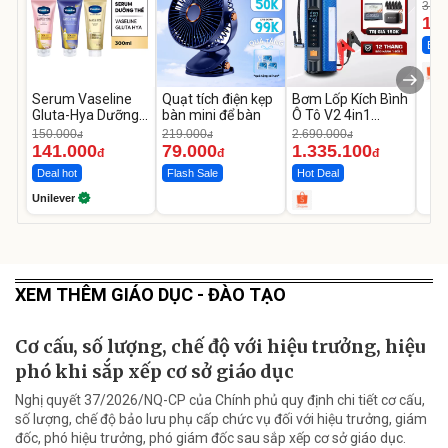
Cao
319.
14
Best
Serum Vaseline
Quạt tích điện kẹp
Bơm Lốp Kích Bình
Gluta-Hya Dưỡng
bàn mini để bàn
Ô Tô V2 4in1
Da Sáng Mịn Sau 7
MEDICAR –
150.000
219.000
2.690.000
đ
đ
đ
Ngày
12.000mAh
141.000
79.000
1.335.100
đ
đ
đ
Deal hot
Flash Sale
Hot Deal
Unilever
XEM THÊM GIÁO DỤC - ĐÀO TẠO
Cơ cấu, số lượng, chế độ với hiệu trưởng, hiệu
phó khi sắp xếp cơ sở giáo dục
Nghị quyết 37/2026/NQ-CP của Chính phủ quy định chi tiết cơ cấu,
số lượng, chế độ bảo lưu phụ cấp chức vụ đối với hiệu trưởng, giám
đốc, phó hiệu trưởng, phó giám đốc sau sắp xếp cơ sở giáo dục.